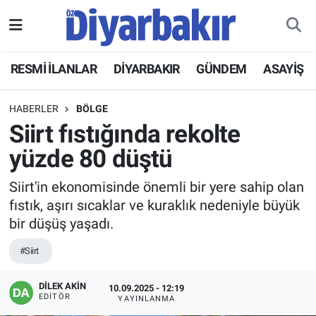
RESMİ İLANLAR
Nöbetçi Eczaneler
RESMİ İLANLAR
DİYARBAKIR
GÜNDEM
ASAYİŞ
ASAYİŞ
Hava Durumu
HABERLER
BÖLGE
DİYARBAKIR
Namaz Vakitleri
Siirt fıstığında rekolte
yüzde 80 düştü
EKONOMİ
Trafik Durumu
Siirt'in ekonomisinde önemli bir yere sahip olan
GÜNDEM
Süper Lig Puan Durumu ve Fikstür
fıstık, aşırı sıcaklar ve kuraklık nedeniyle büyük
bir düşüş yaşadı.
BÖLGE
Tüm Manşetler
#Siirt
DÜNYA
Son Dakika Haberleri
DİLEK AKİN
10.09.2025 - 12:19
EDITÖR
YAYINLANMA
KÜLTÜR SANAT
Haber Arşivi