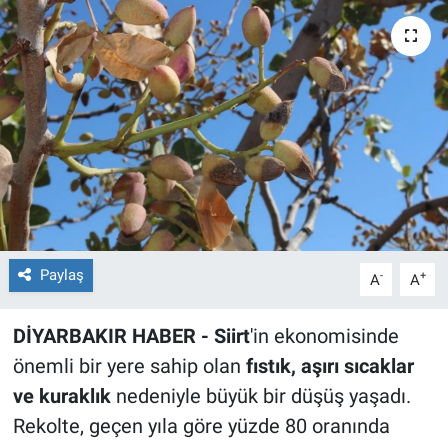
EĞİTİM
ÖZEL HABER
POLİTİKA
SAĞLIK
SPOR
Paylaş
-
+
A
A
TEKNOLOJİ
DİYARBAKIR HABER - Siirt
'in ekonomisinde
önemli bir yere sahip olan
fıstık, aşırı sıcaklar
ve kuraklık
nedeniyle büyük bir düşüş yaşadı.
Rekolte, geçen yıla göre yüzde 80 oranında