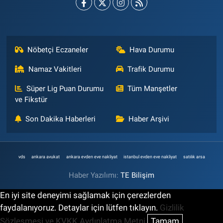
Nöbetçi Eczaneler
Hava Durumu
Namaz Vakitleri
Trafik Durumu
Süper Lig Puan Durumu
Tüm Manşetler
ve Fikstür
Son Dakika Haberleri
Haber Arşivi
vds
ankara avukat
ankara evden eve nakliyat
istanbul evden eve nakliyat
satılık arsa
Haber Yazılımı:
TE Bilişim
En iyi site deneyimi sağlamak için çerezlerden
faydalanıyoruz. Detaylar için lütfen tıklayın.
Gizlilik
Sözleşmesi ve KVKK Aydınlatma Metni
Tamam