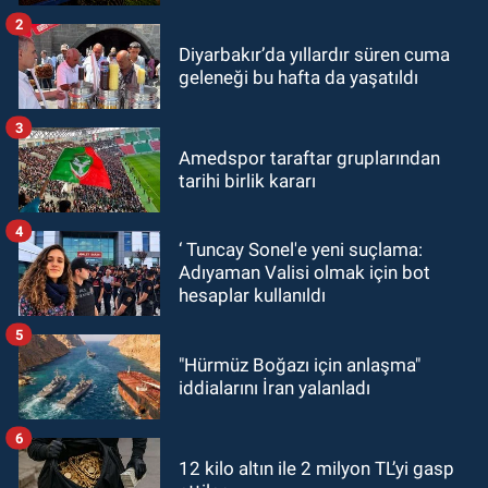
2
Diyarbakır’da yıllardır süren cuma
geleneği bu hafta da yaşatıldı
3
Amedspor taraftar gruplarından
tarihi birlik kararı
4
‘ Tuncay Sonel'e yeni suçlama:
Adıyaman Valisi olmak için bot
hesaplar kullanıldı
5
"Hürmüz Boğazı için anlaşma"
iddialarını İran yalanladı
6
12 kilo altın ile 2 milyon TL’yi gasp