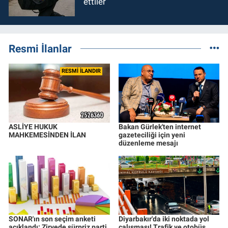
ettiler
Resmi İlanlar
RESMİ İLANDIR
ASLİYE HUKUK
Bakan Gürlek'ten internet
MAHKEMESİNDEN İLAN
gazeteciliği için yeni
düzenleme mesajı
SONAR'ın son seçim anketi
Diyarbakır'da iki noktada yol
açıklandı: Zirvede sürpriz parti
çalışması! Trafik ve otobüs