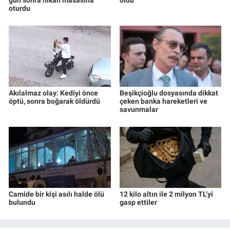
gün sonra nikâh masasına
öldü
oturdu
Akılalmaz olay: Kediyi önce
Beşikçioğlu dosyasında dikkat
öptü, sonra boğarak öldürdü
çeken banka hareketleri ve
savunmalar
Camide bir kişi asılı halde ölü
12 kilo altın ile 2 milyon TL’yi
bulundu
gasp ettiler