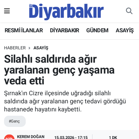
RESMİ İLANLAR
Nöbetçi Eczaneler
RESMİ İLANLAR
DİYARBAKIR
GÜNDEM
ASAYİŞ
ASAYİŞ
Hava Durumu
HABERLER
ASAYİŞ
DİYARBAKIR
Namaz Vakitleri
Silahlı saldırıda ağır
yaralanan genç yaşama
EKONOMİ
Trafik Durumu
veda etti
GÜNDEM
Süper Lig Puan Durumu ve Fikstür
Şırnak'ın Cizre ilçesinde uğradığı silahlı
saldırıda ağır yaralanan genç tedavi gördüğü
BÖLGE
Tüm Manşetler
hastanede hayatını kaybetti.
DÜNYA
Son Dakika Haberleri
#Genç
KÜLTÜR SANAT
Haber Arşivi
KEREM DOĞAN
15.03.2026 - 17:15
1 DK