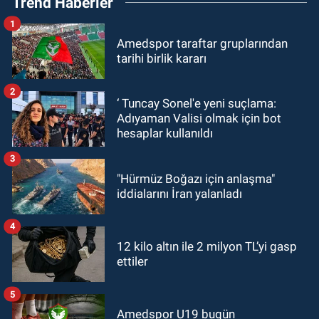
Trend Haberler
1
Amedspor taraftar gruplarından
tarihi birlik kararı
2
‘ Tuncay Sonel'e yeni suçlama:
Adıyaman Valisi olmak için bot
hesaplar kullanıldı
3
"Hürmüz Boğazı için anlaşma"
iddialarını İran yalanladı
4
12 kilo altın ile 2 milyon TL’yi gasp
ettiler
5
Amedspor U19 bugün