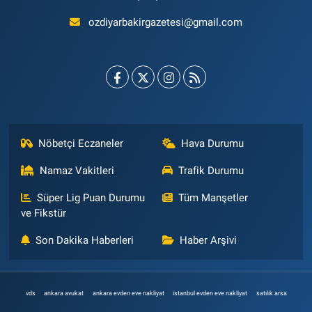
ozdiyarbakirgazetesi@gmail.com
Nöbetçi Eczaneler
Hava Durumu
Namaz Vakitleri
Trafik Durumu
Süper Lig Puan Durumu
Tüm Manşetler
ve Fikstür
Son Dakika Haberleri
Haber Arşivi
vds
ankara avukat
ankara evden eve nakliyat
istanbul evden eve nakliyat
satılık arsa