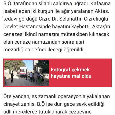
B.Ö. tarafından silahlı saldırıya uğradı. Kafasına
isabet eden iki kurşun ile ağır yaralanan Aktaş,
tedavi gördüğü Cizre Dr. Selahattin Cizrelioğlu
Devlet Hastanesinde hayatını kaybetti. Aktaş'ın
cenazesi ikindi namazını müteakiben kılınacak
olan cenaze namazından sonra asri
mezarlığına defnedileceği öğrenildi.
Fotoğraf çekmek
hayatına mal oldu
Öte yandan, eş zamanlı operasyonla yakalanan
cinayet zanlısı B.Ö ise dün gece sevk edildiği
adli mercilerce tutuklanarak cezaevine