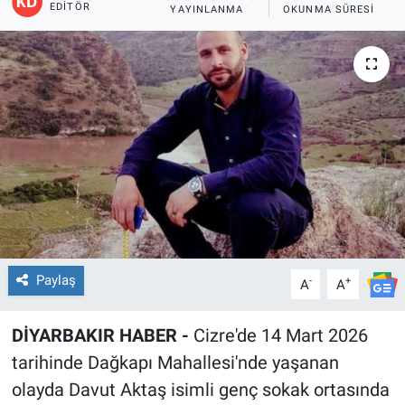
EDITÖR
YAYINLANMA
OKUNMA SÜRESI
EĞİTİM
ÖZEL HABER
POLİTİKA
SAĞLIK
SPOR
TEKNOLOJİ
Paylaş
-
+
A
A
DİYARBAKIR HABER -
Cizre'de 14 Mart 2026
tarihinde Dağkapı Mahallesi'nde yaşanan
olayda Davut Aktaş isimli genç sokak ortasında