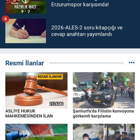
Erzurumspor karşısında!
6
2026-ALES-2 soru kitapçığı ve
cevap anahtarı yayımlandı
Resmi İlanlar
RESMİ İLANDIR
ASLİYE HUKUK
Şanlıurfa’da Filistin konvoyuna
MAHKEMESİNDEN İLAN
görkemli karşılama