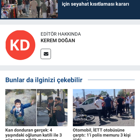
için seyahat kısıtlaması kararı
EDITÖR HAKKINDA
KEREM DOĞAN
Bunlar da ilginizi çekebilir
Kan donduran gerçek: 4
Otomobil, İETT otobüsüne
yaşındaki oğlunun katili ile 3
çarptı: 1’i polis memuru 3 kişi