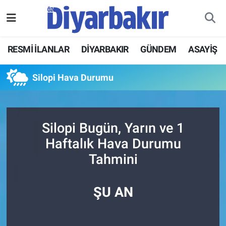
RESMİ İLANLAR
Nöbetçi Eczaneler
RESMİ İLANLAR
DİYARBAKIR
GÜNDEM
ASAYİŞ
ASAYİŞ
Hava Durumu
Silopi Hava Durumu
DİYARBAKIR
Namaz Vakitleri
EKONOMİ
Trafik Durumu
Silopi Bugün, Yarın ve 1
Haftalık Hava Durumu
GÜNDEM
Süper Lig Puan Durumu ve Fikstür
Tahmini
BÖLGE
Tüm Manşetler
ŞU AN
DÜNYA
Son Dakika Haberleri
KÜLTÜR SANAT
Haber Arşivi