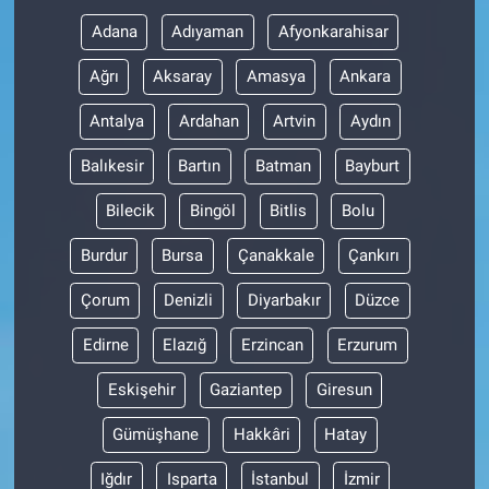
Adana
Adıyaman
Afyonkarahisar
Ağrı
Aksaray
Amasya
Ankara
Antalya
Ardahan
Artvin
Aydın
Balıkesir
Bartın
Batman
Bayburt
Bilecik
Bingöl
Bitlis
Bolu
Burdur
Bursa
Çanakkale
Çankırı
Çorum
Denizli
Diyarbakır
Düzce
Edirne
Elazığ
Erzincan
Erzurum
Eskişehir
Gaziantep
Giresun
Gümüşhane
Hakkâri
Hatay
Iğdır
Isparta
İstanbul
İzmir