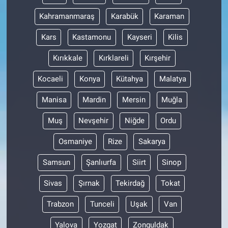
Kahramanmaraş
Karabük
Karaman
Kars
Kastamonu
Kayseri
Kilis
Kırıkkale
Kırklareli
Kırşehir
Kocaeli
Konya
Kütahya
Malatya
Manisa
Mardin
Mersin
Muğla
Muş
Nevşehir
Niğde
Ordu
Osmaniye
Rize
Sakarya
Samsun
Şanlıurfa
Siirt
Sinop
Sivas
Şırnak
Tekirdağ
Tokat
Trabzon
Tunceli
Uşak
Van
Yalova
Yozgat
Zonguldak