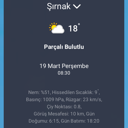
Şırnak
EĞİTİM
ÖZEL HABER
°
18
POLİTİKA
Parçalı Bulutlu
SAĞLIK
19 Mart Perşembe
SPOR
08:30
TEKNOLOJİ
°
Nem: %51, Hissedilen Sıcaklık: 9
,
Basınç: 1009 hPa, Rüzgar: 23 km/s,
Çiy Noktası: 0.8,
Görüş Mesafesi: 10 km, Gün
Doğumu: 6:15, Gün Batımı: 18:20