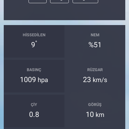
HISSEDILEN
NEM
°
9
%51
BASINÇ
RÜZGAR
1009
23
hpa
km/s
ÇIY
GÖRÜŞ
0.8
10
km