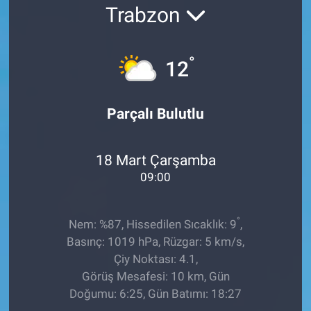
Trabzon
EĞİTİM
ÖZEL HABER
°
12
POLİTİKA
Parçalı Bulutlu
SAĞLIK
18 Mart Çarşamba
SPOR
09:00
TEKNOLOJİ
°
Nem: %87, Hissedilen Sıcaklık: 9
,
Basınç: 1019 hPa, Rüzgar: 5 km/s,
Çiy Noktası: 4.1,
Görüş Mesafesi: 10 km, Gün
Doğumu: 6:25, Gün Batımı: 18:27