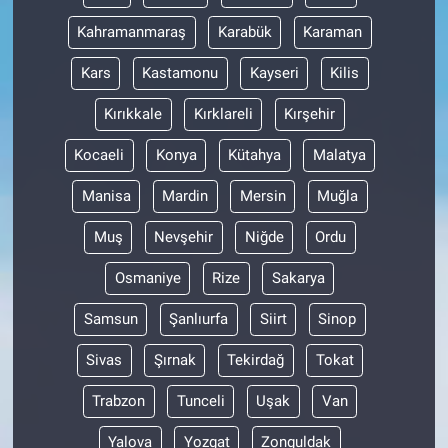
Kahramanmaraş
Karabük
Karaman
Kars
Kastamonu
Kayseri
Kilis
Kırıkkale
Kırklareli
Kırşehir
Kocaeli
Konya
Kütahya
Malatya
Manisa
Mardin
Mersin
Muğla
Muş
Nevşehir
Niğde
Ordu
Osmaniye
Rize
Sakarya
Samsun
Şanlıurfa
Siirt
Sinop
Sivas
Şırnak
Tekirdağ
Tokat
Trabzon
Tunceli
Uşak
Van
Yalova
Yozgat
Zonguldak