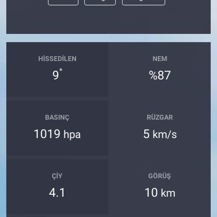
HISSEDILEN
NEM
°
9
%87
BASINÇ
RÜZGAR
1019
5
hpa
km/s
ÇIY
GÖRÜŞ
4.1
10
km