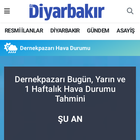
RESMİ İLANLAR
Nöbetçi Eczaneler
RESMİ İLANLAR
DİYARBAKIR
GÜNDEM
ASAYİŞ
ASAYİŞ
Hava Durumu
Dernekpazarı Hava Durumu
DİYARBAKIR
Namaz Vakitleri
EKONOMİ
Trafik Durumu
Dernekpazarı Bugün, Yarın ve
1 Haftalık Hava Durumu
GÜNDEM
Süper Lig Puan Durumu ve Fikstür
Tahmini
BÖLGE
Tüm Manşetler
ŞU AN
DÜNYA
Son Dakika Haberleri
KÜLTÜR SANAT
Haber Arşivi