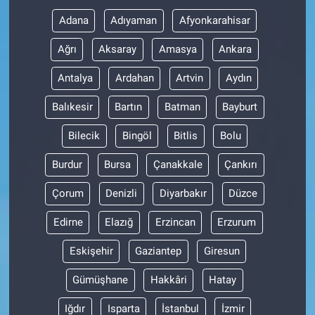
Adana
Adıyaman
Afyonkarahisar
Ağrı
Aksaray
Amasya
Ankara
Antalya
Ardahan
Artvin
Aydın
Balıkesir
Bartın
Batman
Bayburt
Bilecik
Bingöl
Bitlis
Bolu
Burdur
Bursa
Çanakkale
Çankırı
Çorum
Denizli
Diyarbakır
Düzce
Edirne
Elazığ
Erzincan
Erzurum
Eskişehir
Gaziantep
Giresun
Gümüşhane
Hakkâri
Hatay
Iğdır
Isparta
İstanbul
İzmir