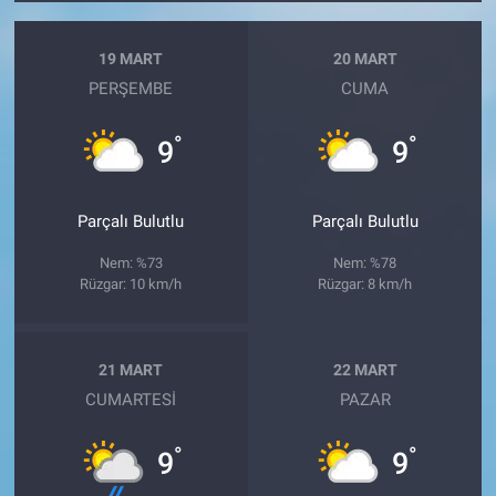
19 MART
20 MART
PERŞEMBE
CUMA
°
°
9
9
Parçalı Bulutlu
Parçalı Bulutlu
Nem: %73
Nem: %78
Rüzgar: 10 km/h
Rüzgar: 8 km/h
21 MART
22 MART
CUMARTESI
PAZAR
°
°
9
9