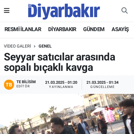
RESMİ İLANLAR
Nöbetçi Eczaneler
RESMİ İLANLAR
DİYARBAKIR
GÜNDEM
ASAYİŞ
ASAYİŞ
Hava Durumu
VIDEO GALERI
GENEL
DİYARBAKIR
Namaz Vakitleri
Seyyar satıcılar arasında
sopalı bıçaklı kavga
EKONOMİ
Trafik Durumu
TE BILISIM
21.03.2025 - 01:20
21.03.2025 - 01:34
GÜNDEM
Süper Lig Puan Durumu ve Fikstür
EDITÖR
YAYINLANMA
GÜNCELLEME
BÖLGE
Tüm Manşetler
DÜNYA
Son Dakika Haberleri
KÜLTÜR SANAT
Haber Arşivi