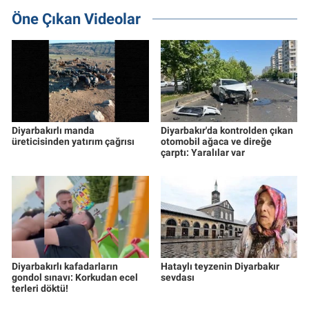
Öne Çıkan Videolar
Diyarbakırlı manda
Diyarbakır'da kontrolden çıkan
üreticisinden yatırım çağrısı
otomobil ağaca ve direğe
çarptı: Yaralılar var
Diyarbakırlı kafadarların
Hataylı teyzenin Diyarbakır
gondol sınavı: Korkudan ecel
sevdası
terleri döktü!