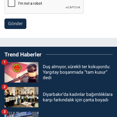
Gönder
Trend Haberler
1
Duş almıyor, sürekli ter kokuyordu:
Yargıtay boşanmada “tam kusur”
dedi
2
Diyarbakır’da kadınlar bağımlılıklara
karşı farkındalık için çanta boyadı
3