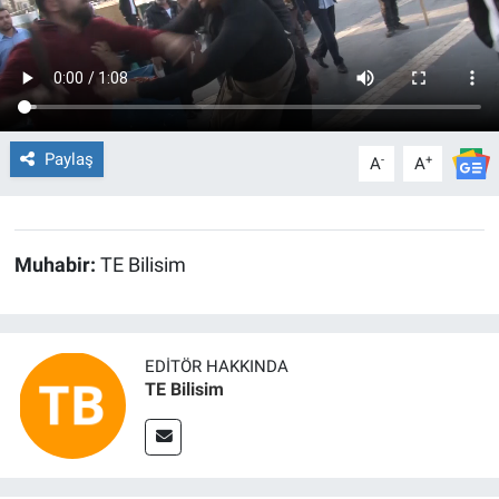
EĞİTİM
ÖZEL HABER
POLİTİKA
Paylaş
-
+
A
A
SAĞLIK
Muhabir:
TE Bilisim
SPOR
TEKNOLOJİ
EDITÖR HAKKINDA
TE Bilisim