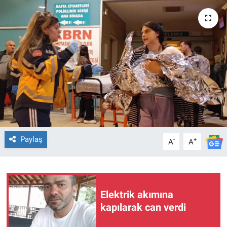
EĞİTİM
ÖZEL HABER
POLİTİKA
SAĞLIK
SPOR
Paylaş
-
+
A
A
TEKNOLOJİ
Elektrik akımına
kapılarak can verdi