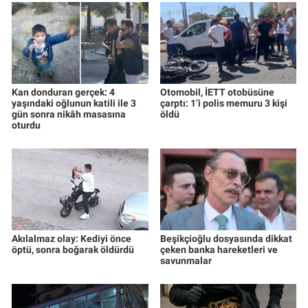
Kan donduran gerçek: 4
Otomobil, İETT otobüsüne
yaşındaki oğlunun katili ile 3
çarptı: 1’i polis memuru 3 kişi
gün sonra nikâh masasına
öldü
oturdu
Akılalmaz olay: Kediyi önce
Beşikçioğlu dosyasında dikkat
öptü, sonra boğarak öldürdü
çeken banka hareketleri ve
savunmalar