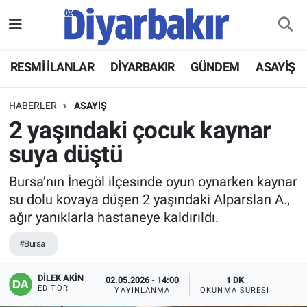
RESMİ İLANLAR
Nöbetçi Eczaneler
RESMİ İLANLAR
DİYARBAKIR
GÜNDEM
ASAYİŞ
ASAYİŞ
Hava Durumu
HABERLER
ASAYİŞ
DİYARBAKIR
Namaz Vakitleri
2 yaşındaki çocuk kaynar
suya düştü
EKONOMİ
Trafik Durumu
Bursa’nın İnegöl ilçesinde oyun oynarken kaynar
GÜNDEM
Süper Lig Puan Durumu ve Fikstür
su dolu kovaya düşen 2 yaşındaki Alparslan A.,
ağır yanıklarla hastaneye kaldırıldı.
BÖLGE
Tüm Manşetler
#Bursa
DÜNYA
Son Dakika Haberleri
DİLEK AKİN
02.05.2026 - 14:00
1 DK
EDITÖR
YAYINLANMA
OKUNMA SÜRESI
KÜLTÜR SANAT
Haber Arşivi