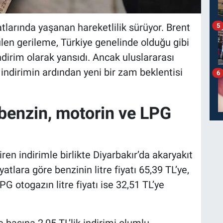
atlarında yaşanan hareketlilik sürüyor. Brent
5
ülen gerileme, Türkiye genelinde olduğu gibi
ndirim olarak yansıdı. Ancak uluslararası
indirimin ardından yeni bir zam beklentisi
6
 benzin, motorin ve LPG
ren indirimle birlikte Diyarbakır’da akaryakıt
yatlara göre benzinin litre fiyatı 65,39 TL’ye,
LPG otogazın litre fiyatı ise 32,51 TL’ye
tre başına 2,05 TL’lik indirimi olumlu