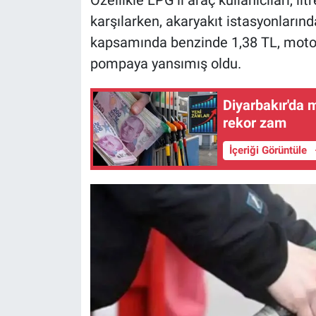
karşılarken, akaryakıt istasyonlarınd
kapsamında benzinde 1,38 TL, motor
pompaya yansımış oldu.
Diyarbakır'da 
rekor zam
İçeriği Görüntüle