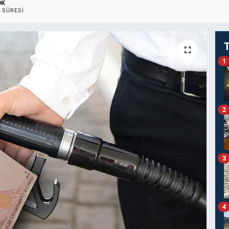
DK
 SÜRESI
1
2
3
4