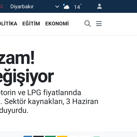
°
Diyarbakır
02
14
19
LİTİKA
EĞİTİM
EKONOMİ
18
19
 zam!
0
82
eğişiyor
torin ve LPG fiyatlarında
. Sektör kaynakları, 3 Haziran
 duyurdu.