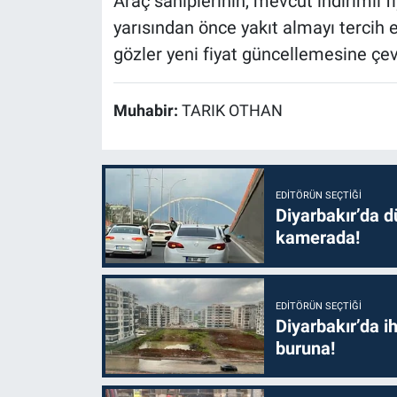
Araç sahiplerinin, mevcut indirimli 
yarısından önce yakıt almayı tercih et
gözler yeni fiyat güncellemesine çevr
Muhabir:
TARIK OTHAN
EDITÖRÜN SEÇTIĞI
Diyarbakır’da dü
kamerada!
EDITÖRÜN SEÇTIĞI
Diyarbakır’da i
buruna!