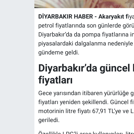
DİYARBAKIR HABER - Akaryakıt f
iy
petrol fiyatlarında son günlerde gör
Diyarbakır’da da pompa fiyatlarına i
piyasalardaki dalgalanma nedeniyle 
gündeme geldi.
Diyarbakır’da güncel
fiyatları
Gece yarısından itibaren yürürlüğe gi
fiyatları yeniden şekillendi. Güncel fi
motorinin litre fiyatı 67,91 TL’ye ve 
geriledi.
Özellikle LPG’li araç kullanıcıları, li