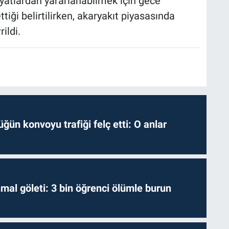
fiyatlardan yararlanabilmek için gece
tiği belirtilirken, akaryakıt piyasasında
ildi.
ğün konvoyu trafiği felç etti: O anlar
hmal göleti: 3 bin öğrenci ölümle burun