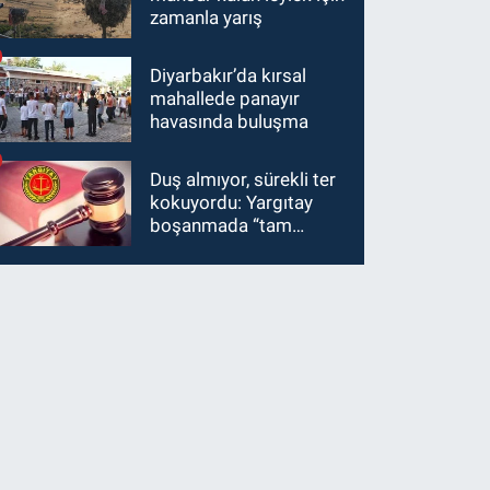
zamanla yarış
Diyarbakır’da kırsal
mahallede panayır
havasında buluşma
Duş almıyor, sürekli ter
kokuyordu: Yargıtay
boşanmada “tam
kusur” dedi