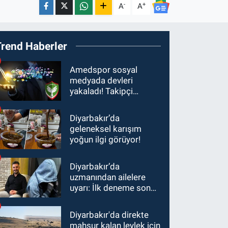
-
+
A
A
Trend Haberler
Amedspor sosyal
medyada devleri
yakaladı! Takipçi
artışında Türkiye'nin
zirvesine oynuyor
Diyarbakır’da
geleneksel karışım
yoğun ilgi görüyor!
Diyarbakır’da
uzmanından ailelere
uyarı: İlk deneme son
olabilir! Madde beyni
ele geçiriyor
Diyarbakır'da direkte
mahsur kalan leylek için