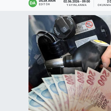
DİLEK AKİN
02.06.2026 - 09:00
2 
EDITÖR
YAYINLANMA
OKUNMA
EĞİTİM
ÖZEL HABER
POLİTİKA
SAĞLIK
SPOR
TEKNOLOJİ