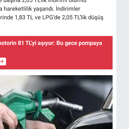
a hareketlilik yaşandı. İndirimler
inde 1,83 TL ve LPG’de 2,05 TL’lik düşüş
motorin 81 TL'yi aşıyor: Bu gece pompaya