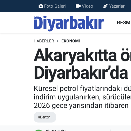
Foto Galeri
Video
Yazarlar
RESMİ İLANLAR
Nöbetçi Eczaneler
RESMİ
ASAYİŞ
Hava Durumu
HABERLER
EKONOMİ
Akaryakıtta ö
DİYARBAKIR
Namaz Vakitleri
Diyarbakır’da
EKONOMİ
Trafik Durumu
GÜNDEM
Süper Lig Puan Durumu ve Fikstür
Küresel petrol fiyatlarındaki 
indirim uygulanırken, sürücüle
BÖLGE
Tüm Manşetler
2026 gece yarısından itibaren 
DÜNYA
Son Dakika Haberleri
#Benzin
KÜLTÜR SANAT
Haber Arşivi