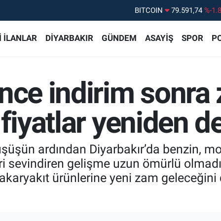
DOLAR
45,43620
%0.
EURO
53,38690
%0.
 İLANLAR
DİYARBAKIR
GÜNDEM
ASAYİŞ
SPOR
PO
STERLİN
61,60380
%0.
G.ALTIN
6862,09000
%0.
nce indirim sonra
BİST100
14.598,00
%
BITCOIN
79.591,74
%-1.
 fiyatlar yeniden d
düşüşün ardından Diyarbakır’da benzin, mo
ri sevindiren gelişme uzun ömürlü olmadı
akaryakıt ürünlerine yeni zam geleceğini