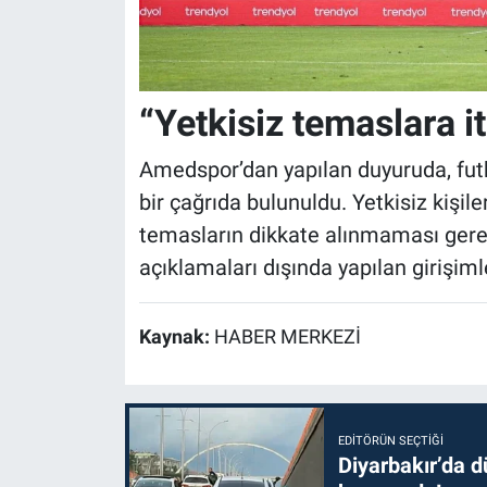
“Yetkisiz temaslara i
Amedspor’dan yapılan duyuruda, futb
bir çağrıda bulunuldu. Yetkisiz kişil
temasların dikkate alınmaması gerekt
açıklamaları dışında yapılan girişiml
Kaynak:
HABER MERKEZİ
EDITÖRÜN SEÇTIĞI
Diyarbakır’da dü