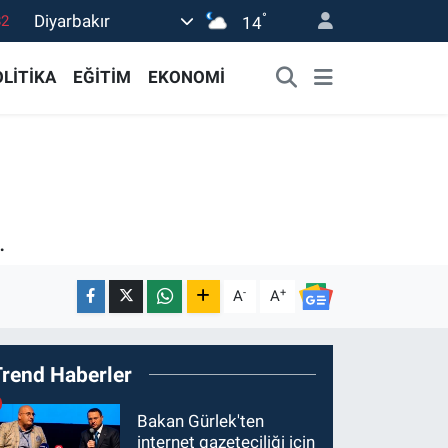
°
Diyarbakır
02
14
19
LİTİKA
EĞİTİM
EKONOMİ
18
19
0
82
.
-
+
A
A
Trend Haberler
Bakan Gürlek'ten
internet gazeteciliği için