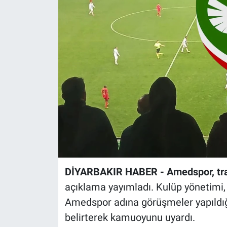
EĞİTİM
ÖZEL HABER
POLİTİKA
SAĞLIK
SPOR
TEKNOLOJİ
DİYARBAKIR HABER - Amedspor, tr
açıklama yayımladı. Kulüp yönetimi, 
Amedspor adına görüşmeler yapıldığı 
belirterek kamuoyunu uyardı.