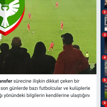
2
3
4
ansfer
sürecine ilişkin dikkat çeken bir
5
son günlerde bazı futbolcular ve kulüplerle
yönündeki bilgilerin kendilerine ulaştığını
6