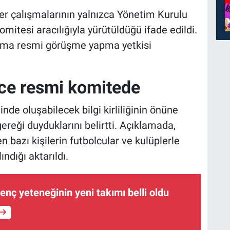
er çalışmalarının yalnızca Yönetim Kurulu
omitesi aracılığıyla yürütüldüğü ifade edildi.
uruma resmi görüşme yapma yetkisi
ece resmi komitede
e oluşabilecek bilgi kirliliğinin önüne
eği duyduklarını belirtti. Açıklamada,
n bazı kişilerin futbolcular ve kulüplerle
dığı aktarıldı.
nç yeteneğinin yeni takımı belli oldu