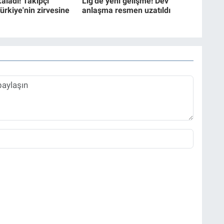
kaladı! Takipçi
Lig'de yeni gelişme! Dev
Türkiye'nin zirvesine
anlaşma resmen uzatıldı