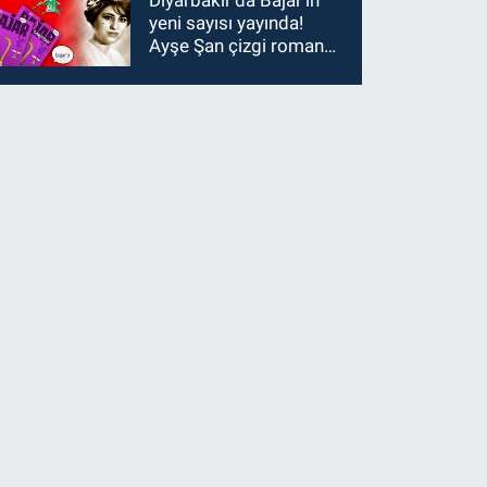
Diyarbakır'da Bajar'ın
yeni sayısı yayında!
Ayşe Şan çizgi roman
oldu