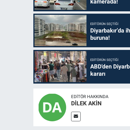
kamerada!
EDITÖRÜN SEÇTIĞI
Diyarbakır’da i
buruna!
EDITÖRÜN SEÇTIĞI
ABD'den Diyarba
kararı
EDITÖR HAKKINDA
DİLEK AKİN