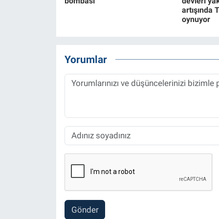
bombası
devleri ya
artışında 
oynuyor
Yorumlar
Gönder