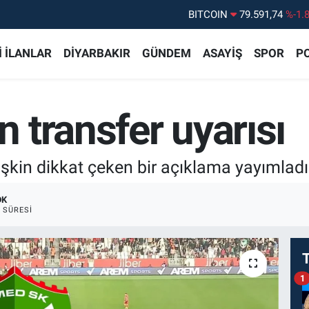
DOLAR
45,43620
%0.
EURO
53,38690
%0.
 İLANLAR
DİYARBAKIR
GÜNDEM
ASAYİŞ
SPOR
PO
STERLİN
61,60380
%0.
G.ALTIN
6862,09000
%0.
 transfer uyarısı
BİST100
14.598,00
%
BITCOIN
79.591,74
%-1.
işkin dikkat çeken bir açıklama yayımladı
DK
 SÜRESI
1