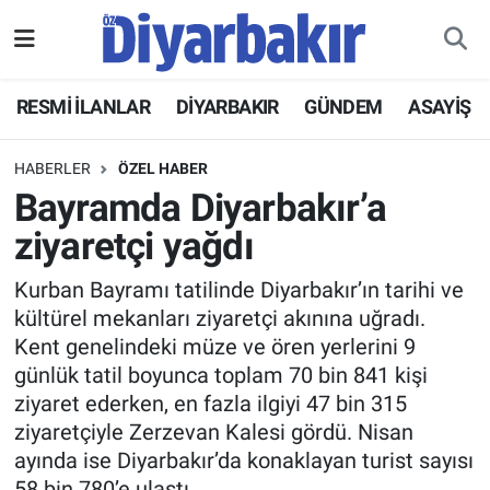
RESMİ İLANLAR
Nöbetçi Eczaneler
RESMİ İLANLAR
DİYARBAKIR
GÜNDEM
ASAYİŞ
ASAYİŞ
Hava Durumu
HABERLER
ÖZEL HABER
DİYARBAKIR
Namaz Vakitleri
Bayramda Diyarbakır’a
ziyaretçi yağdı
EKONOMİ
Trafik Durumu
Kurban Bayramı tatilinde Diyarbakır’ın tarihi ve
GÜNDEM
Süper Lig Puan Durumu ve Fikstür
kültürel mekanları ziyaretçi akınına uğradı.
Kent genelindeki müze ve ören yerlerini 9
BÖLGE
Tüm Manşetler
günlük tatil boyunca toplam 70 bin 841 kişi
ziyaret ederken, en fazla ilgiyi 47 bin 315
DÜNYA
Son Dakika Haberleri
ziyaretçiyle Zerzevan Kalesi gördü. Nisan
ayında ise Diyarbakır’da konaklayan turist sayısı
KÜLTÜR SANAT
Haber Arşivi
58 bin 780’e ulaştı.