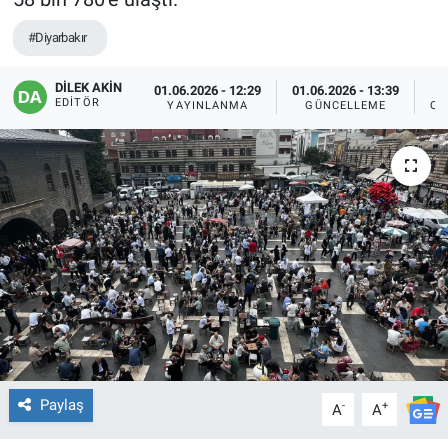
EĞİTİM
#Diyarbakır
ÖZEL HABER
DİLEK AKİN
01.06.2026 - 12:29
01.06.2026 - 13:39
EDITÖR
YAYINLANMA
GÜNCELLEME
OK
POLİTİKA
SAĞLIK
SPOR
TEKNOLOJİ
Paylaş
-
+
A
A