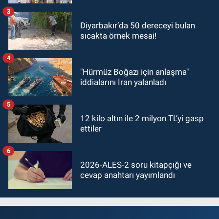
3
Diyarbakır’da 50 dereceyi bulan
sıcakta örnek mesai!
4
"Hürmüz Boğazı için anlaşma"
iddialarını İran yalanladı
5
12 kilo altın ile 2 milyon TL’yi gasp
ettiler
6
2026-ALES-2 soru kitapçığı ve
cevap anahtarı yayımlandı