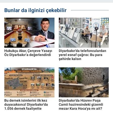
Bunlar da ilginizi çekebilir
Hukukçu Akar, Çerçeve Yasayı
Diyarbakır'da telefonculardan
Öz Diyarbakır’a değerlendirdi
yerel esnaf çağrısı: Bu para
şehirde kalsın
Bu dernek isimlerini ilk kez
Diyarbakır'da Hüsrev Paşa
duyacaksınız! Diyarbakır'da
Camii haziresindeki gizemli
1.056 dernek faaliyette
mezar Kara Hoca'ya mı ait?