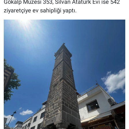
Gökalp Müzesi 353, Silvan Atatürk Evi ise 542
ziyaretçiye ev sahipliği yaptı.