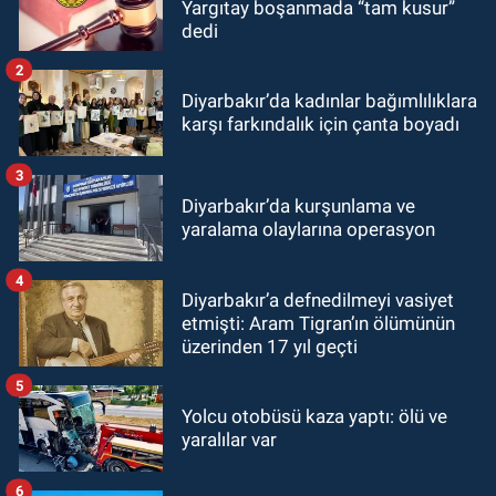
Yargıtay boşanmada “tam kusur”
dedi
2
Diyarbakır’da kadınlar bağımlılıklara
karşı farkındalık için çanta boyadı
3
Diyarbakır’da kurşunlama ve
yaralama olaylarına operasyon
4
Diyarbakır’a defnedilmeyi vasiyet
etmişti: Aram Tigran’ın ölümünün
üzerinden 17 yıl geçti
5
Yolcu otobüsü kaza yaptı: ölü ve
yaralılar var
6