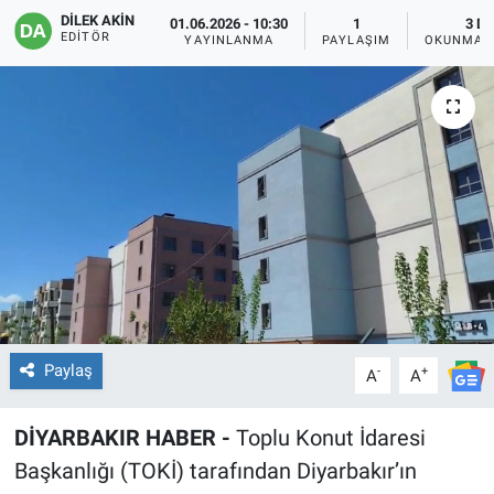
DİLEK AKİN
01.06.2026 - 10:30
1
3 D
EĞİTİM
EDITÖR
YAYINLANMA
PAYLAŞIM
OKUNMA S
ÖZEL HABER
POLİTİKA
SAĞLIK
SPOR
TEKNOLOJİ
Paylaş
-
+
A
A
DİYARBAKIR HABER -
Toplu Konut İdaresi
Başkanlığı (TOKİ) tarafından Diyarbakır’ın