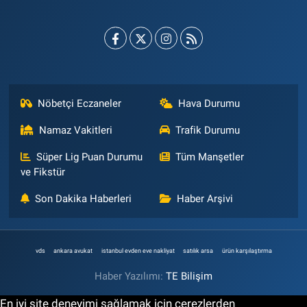
Nöbetçi Eczaneler
Hava Durumu
Namaz Vakitleri
Trafik Durumu
Süper Lig Puan Durumu
Tüm Manşetler
ve Fikstür
Son Dakika Haberleri
Haber Arşivi
vds
ankara avukat
istanbul evden eve nakliyat
satılık arsa
ürün karşılaştırma
Haber Yazılımı:
TE Bilişim
En iyi site deneyimi sağlamak için çerezlerden