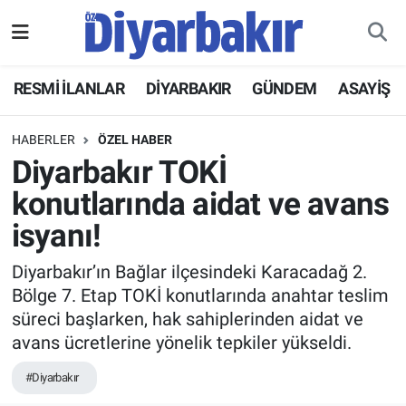
RESMİ İLANLAR
Nöbetçi Eczaneler
RESMİ İLANLAR
DİYARBAKIR
GÜNDEM
ASAYİŞ
ASAYİŞ
Hava Durumu
HABERLER
ÖZEL HABER
DİYARBAKIR
Namaz Vakitleri
Diyarbakır TOKİ
konutlarında aidat ve avans
EKONOMİ
Trafik Durumu
isyanı!
GÜNDEM
Süper Lig Puan Durumu ve Fikstür
Diyarbakır’ın Bağlar ilçesindeki Karacadağ 2.
Bölge 7. Etap TOKİ konutlarında anahtar teslim
BÖLGE
Tüm Manşetler
süreci başlarken, hak sahiplerinden aidat ve
avans ücretlerine yönelik tepkiler yükseldi.
DÜNYA
Son Dakika Haberleri
#Diyarbakır
KÜLTÜR SANAT
Haber Arşivi