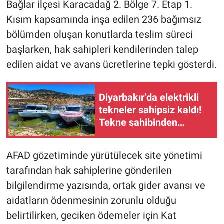
Bağlar ilçesi Karacadağ 2. Bölge 7. Etap 1.
Kısım kapsamında inşa edilen 236 bağımsız
bölümden oluşan konutlarda teslim süreci
başlarken, hak sahipleri kendilerinden talep
edilen aidat ve avans ücretlerine tepki gösterdi.
Diyarbakır’da elektrikli
tekneler sahipsiz kaldı!
Tekne sahibinden
Büyükşehir Belediyesi’ne
tepki
AFAD gözetiminde yürütülecek site yönetimi
tarafından hak sahiplerine gönderilen
bilgilendirme yazısında, ortak gider avansı ve
aidatların ödenmesinin zorunlu olduğu
belirtilirken, geciken ödemeler için Kat