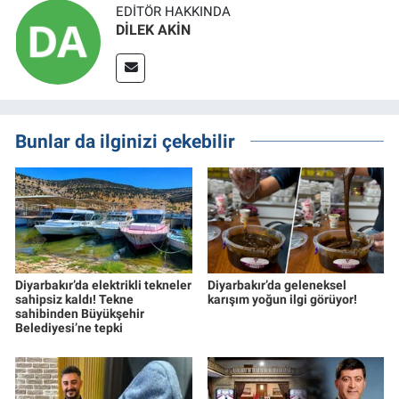
EDITÖR HAKKINDA
DİLEK AKİN
Bunlar da ilginizi çekebilir
Diyarbakır’da elektrikli tekneler
Diyarbakır’da geleneksel
sahipsiz kaldı! Tekne
karışım yoğun ilgi görüyor!
sahibinden Büyükşehir
Belediyesi’ne tepki