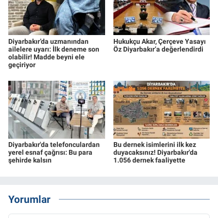
Diyarbakır’da uzmanından
Hukukçu Akar, Çerçeve Yasayı
ailelere uyarı: İlk deneme son
Öz Diyarbakır’a değerlendirdi
olabilir! Madde beyni ele
geçiriyor
Diyarbakır'da telefonculardan
Bu dernek isimlerini ilk kez
yerel esnaf çağrısı: Bu para
duyacaksınız! Diyarbakır'da
şehirde kalsın
1.056 dernek faaliyette
Yorumlar