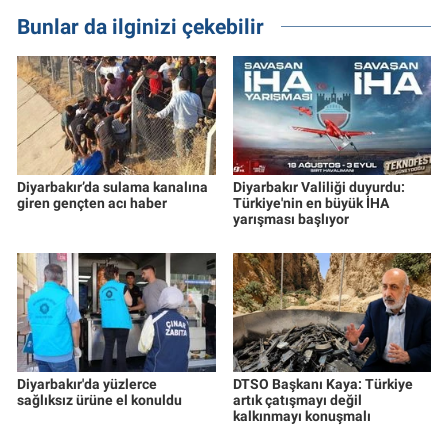
Bunlar da ilginizi çekebilir
Diyarbakır’da sulama kanalına
Diyarbakır Valiliği duyurdu:
giren gençten acı haber
Türkiye'nin en büyük İHA
yarışması başlıyor
Diyarbakır'da yüzlerce
DTSO Başkanı Kaya: Türkiye
sağlıksız ürüne el konuldu
artık çatışmayı değil
kalkınmayı konuşmalı