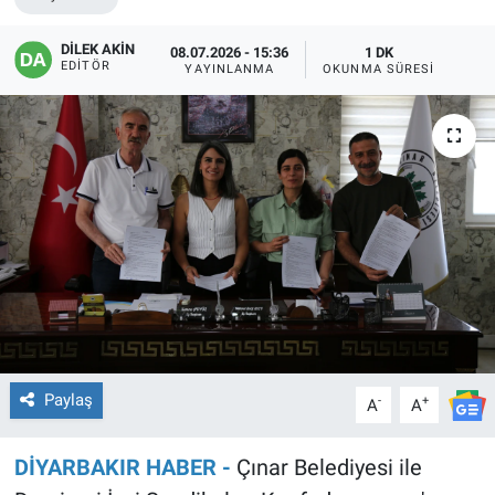
EĞİTİM
DİLEK AKİN
08.07.2026 - 15:36
1 DK
EDITÖR
YAYINLANMA
OKUNMA SÜRESI
ÖZEL HABER
POLİTİKA
SAĞLIK
SPOR
TEKNOLOJİ
Paylaş
-
+
A
A
DİYARBAKIR HABER -
Çınar Belediyesi ile