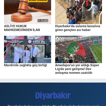
RESMİ İLANDIR
ASLİYE HUKUK
Diyarbakır’da sulama kanalına
MAHKEMESİNDEN İLAN
giren gençten acı haber
Mardin'de sağlıkta güç birliği
Amedspor'un yer aldığı Süper
Lig'de yeni gelişme! Dev
anlaşma resmen uzatıldı