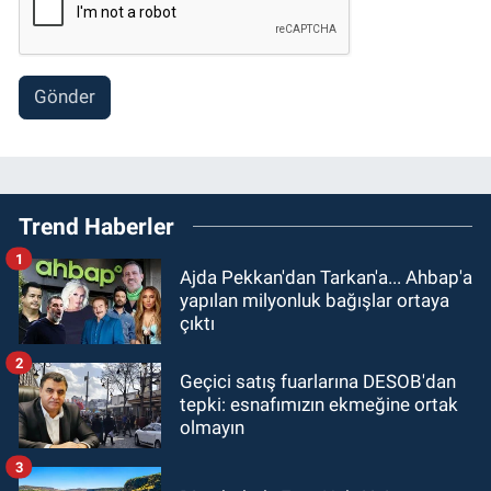
Gönder
Trend Haberler
1
Ajda Pekkan'dan Tarkan'a... Ahbap'a
yapılan milyonluk bağışlar ortaya
çıktı
2
Geçici satış fuarlarına DESOB'dan
tepki: esnafımızın ekmeğine ortak
olmayın
3