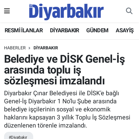
RESMİ İLANLAR
Nöbetçi Eczaneler
RESMİ İLANLAR
DİYARBAKIR
GÜNDEM
ASAYİŞ
ASAYİŞ
Hava Durumu
HABERLER
DİYARBAKIR
DİYARBAKIR
Namaz Vakitleri
Belediye ve DİSK Genel-İş
arasında toplu iş
EKONOMİ
Trafik Durumu
sözleşmesi imzalandı
GÜNDEM
Süper Lig Puan Durumu ve Fikstür
Diyarbakır Çınar Belediyesi ile DİSK'e bağlı
Genel-İş Diyarbakır 1 No'lu Şube arasında
BÖLGE
Tüm Manşetler
belediye işçilerinin sosyal ve ekonomik
haklarını kapsayan 3 yıllık Toplu İş Sözleşmesi
DÜNYA
Son Dakika Haberleri
düzenlenen törenle imzalandı.
KÜLTÜR SANAT
Haber Arşivi
#Diyarbakır