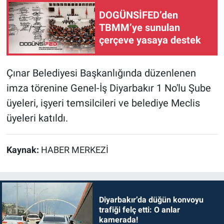
DOGÜNSİFED’den
TBMM’ye sunulan
çerçeve yasaya destek
Çınar Belediyesi Başkanlığında düzenlenen
imza törenine Genel-İş Diyarbakır 1 No'lu Şube
üyeleri, işyeri temsilcileri ve belediye Meclis
üyeleri katıldı.
Kaynak:
HABER MERKEZİ
Diyarbakır’da düğün konvoyu
trafiği felç etti: O anlar
kamerada!