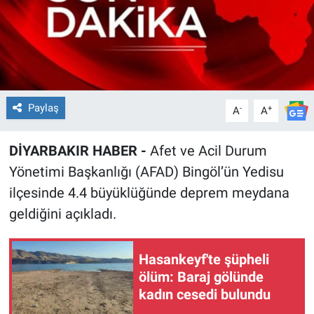
EĞİTİM
ÖZEL HABER
POLİTİKA
Paylaş
-
+
A
A
SAĞLIK
DİYARBAKIR HABER -
Afet ve Acil Durum
SPOR
Yönetimi Başkanlığı (AFAD) Bingöl’ün Yedisu
ilçesinde 4.4 büyüklüğünde deprem meydana
TEKNOLOJİ
geldiğini açıkladı.
Hasankeyf'te şüpheli
ölüm: Baraj gölünde
kadın cesedi bulundu