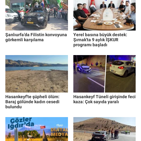
Şanlıurfa’da Filistin konvoyuna
Yerel basına büyük destek:
görkemli karşılama
Şırnak'ta 9 aylık İŞKUR
programı başladı
Hasankeyf'te şüpheli ölüm:
Hasankeyf Tüneli girişinde feci
Baraj gölünde kadın cesedi
kaza: Çok sayıda yaralı
bulundu