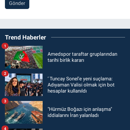
Gönder
Trend Haberler
1
Amedspor taraftar gruplarından
tarihi birlik kararı
2
‘ Tuncay Sonel'e yeni suçlama:
Adıyaman Valisi olmak için bot
hesaplar kullanıldı
3
"Hürmüz Boğazı için anlaşma"
iddialarını İran yalanladı
4