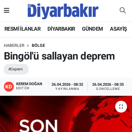
RESMİ İLANLAR
Nöbetçi Eczaneler
RESMİ İLANLAR
DİYARBAKIR
GÜNDEM
ASAYİŞ
ASAYİŞ
Hava Durumu
HABERLER
BÖLGE
DİYARBAKIR
Namaz Vakitleri
Bingöl'ü sallayan deprem
EKONOMİ
Trafik Durumu
#Deprem
GÜNDEM
Süper Lig Puan Durumu ve Fikstür
KEREM DOĞAN
26.04.2026 - 08:32
26.04.2026 - 08:35
EDITÖR
YAYINLANMA
GÜNCELLEME
BÖLGE
Tüm Manşetler
DÜNYA
Son Dakika Haberleri
KÜLTÜR SANAT
Haber Arşivi