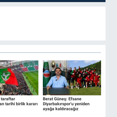
taraftar
Berat Güneş: Efsane
n tarihi birlik kararı
Diyarbakırspor'u yeniden
ayağa kaldıracağız