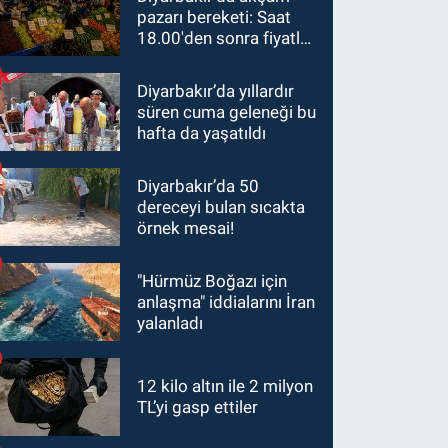
pazarı bereketi: Saat
18.00'den sonra fiyatlar
yarıya düştü
Diyarbakır’da yıllardır
süren cuma geleneği bu
hafta da yaşatıldı
Diyarbakır’da 50
dereceyi bulan sıcakta
örnek mesai!
"Hürmüz Boğazı için
anlaşma" iddialarını İran
yalanladı
12 kilo altın ile 2 milyon
TL’yi gasp ettiler