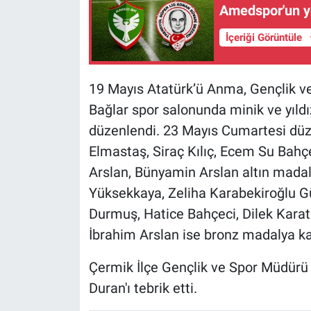
Amedspor'un yer
İçeriği Görüntüle
19 Mayıs Atatürk’ü Anma, Gençlik v
Bağlar spor salonunda minik ve yıld
düzenlendi. 23 Mayıs Cumartesi 
Elmastaş, Siraç Kılıç, Ecem Su Bahç
Arslan, Bünyamin Arslan altın mada
Yüksekkaya, Zeliha Karabekiroğlu 
Durmuş, Hatice Bahçeci, Dilek Kara
İbrahim Arslan ise bronz madalya k
Çermik İlçe Gençlik ve Spor Müdürü C
Duran'ı tebrik etti.