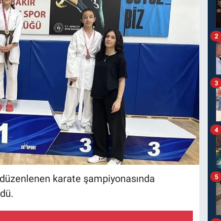
2
3
4
a düzenlenen karate şampiyonasında
5
dü.