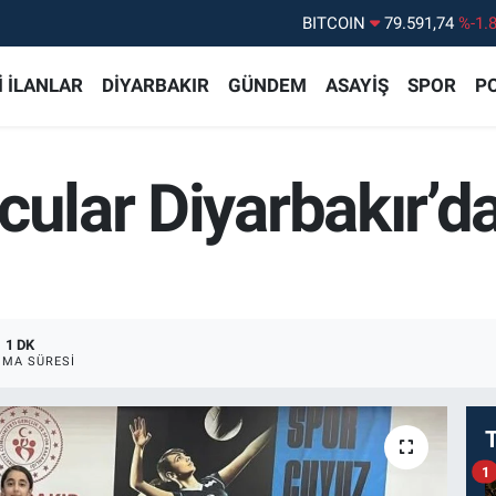
DOLAR
45,43620
%0.
EURO
53,38690
%0.
 İLANLAR
DİYARBAKIR
GÜNDEM
ASAYİŞ
SPOR
PO
STERLİN
61,60380
%0.
G.ALTIN
6862,09000
%0.
cular Diyarbakır’
BİST100
14.598,00
%
BITCOIN
79.591,74
%-1.
1 DK
MA SÜRESI
1