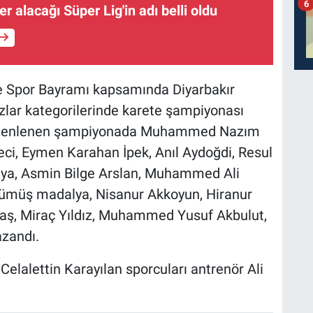
6
 alacağı Süper Lig'in adı belli oldu
e Spor Bayramı kapsamında Diyarbakır
ızlar kategorilerinde karete şampiyonası
düzenlenen şampiyonada Muhammed Nazım
eci, Eymen Karahan İpek, Anıl Aydoğdi, Resul
lya, Asmin Bilge Arslan, Muhammed Ali
Gümüş madalya, Nisanur Akkoyun, Hiranur
taş, Miraç Yıldız, Muhammed Yusuf Akbulut,
azandı.
elalettin Karayılan sporcuları antrenör Ali