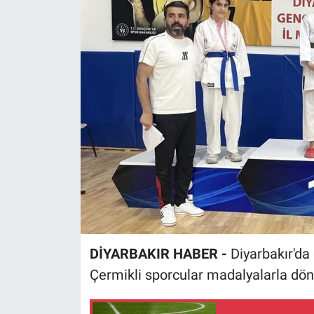
EĞİTİM
ÖZEL HABER
POLİTİKA
SAĞLIK
SPOR
TEKNOLOJİ
DİYARBAKIR HABER -
Diyarbakır'd
Çermikli sporcular madalyalarla dön