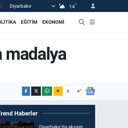
°
Diyarbakır
02
14
19
LİTİKA
EĞİTİM
EKONOMİ
18
19
da madalya
0
82
-
+
A
A
Trend Haberler
Diyarbakır'da akşam