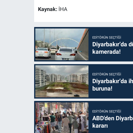
Kaynak:
İHA
EDITÖRÜN SEÇTIĞI
Diyarbakır’da dü
kamerada!
EDITÖRÜN SEÇTIĞI
Diyarbakır’da i
buruna!
EDITÖRÜN SEÇTIĞI
ABD'den Diyarba
kararı