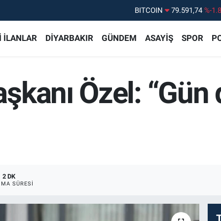
DOLAR
45,43620
%0.
EURO
53,38690
%0.
 İLANLAR
DİYARBAKIR
GÜNDEM
ASAYİŞ
SPOR
PO
STERLİN
61,60380
%0.
G.ALTIN
6862,09000
%0.
şkanı Özel: “Gün
BİST100
14.598,00
%
BITCOIN
79.591,74
%-1.
2 DK
MA SÜRESI