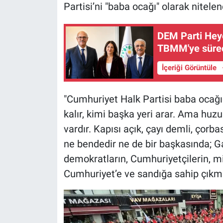
Partisi’ni "baba ocağı" olarak nitelen
DEM Parti Heye
TBMM'ye süreç
İçeriği Görüntüle
"Cumhuriyet Halk Partisi baba ocağı
kalır, kimi başka yeri arar. Ama huzu
vardır. Kapısı açık, çayı demli, çorb
ne bendedir ne de bir başkasında; Ga
demokratların, Cumhuriyetçilerin, mil
Cumhuriyet’e ve sandığa sahip çıkm