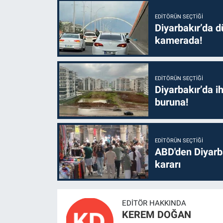
EDITÖRÜN SEÇTIĞI
Diyarbakır’da dü
kamerada!
EDITÖRÜN SEÇTIĞI
Diyarbakır’da i
buruna!
EDITÖRÜN SEÇTIĞI
ABD'den Diyarba
kararı
EDITÖR HAKKINDA
KEREM DOĞAN