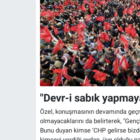
"Devr-i sabık yapmay
Özel, konuşmasının devamında geçm
olmayacaklarını da belirterek, "Genç
Bunu duyan kimse ‘CHP gelirse bizd
kimseyi verdiği oydan, üye olduğu pa