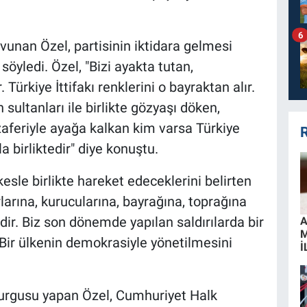
6
avunan Özel, partisinin iktidara gelmesi
öyledi. Özel, "Bizi ayakta tutan,
r. Türkiye İttifakı renklerini o bayraktan alır.
 sultanları ile birlikte gözyaşı döken,
aferiyle ayağa kalkan kim varsa Türkiye
R
a birliktedir" diye konuştu.
esle birlikte hareket edeceklerini belirten
larına, kurucularına, bayrağına, toprağına
ldir. Biz son dönemde yapılan saldırılarda bir
A
. Bir ülkenin demokrasiyle yönetilmesini
İ
vurgusu yapan Özel, Cumhuriyet Halk