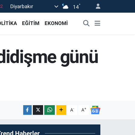
°
Diyarbakır
02
14
19
LİTİKA
EĞİTİM
EKONOMİ
18
19
 didişme günü
0
82
-
+
A
A
Trend Haberler