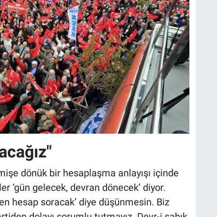
acağız"
işe dönük bir hesaplaşma anlayışı içinde
ler ‘gün gelecek, devran dönecek’ diyor.
en hesap soracak’ diye düşünmesin. Biz
rtiden dolayı sorumlu tutmayız. Devr-i sabık