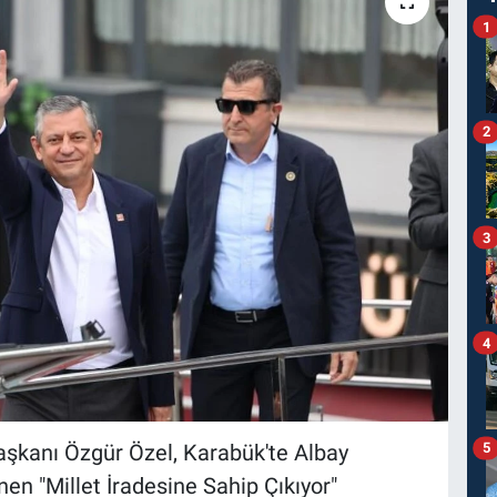
1
2
3
4
kanı Özgür Özel, Karabük'te Albay
5
n "Millet İradesine Sahip Çıkıyor"