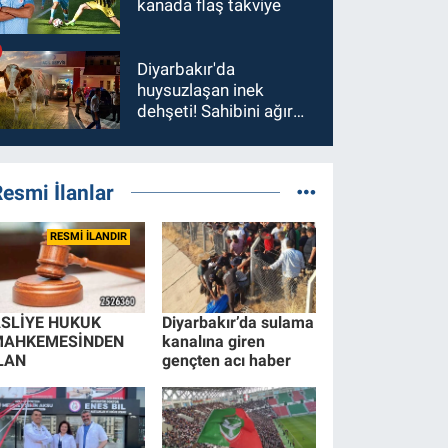
kanada flaş takviye
Diyarbakır'da
huysuzlaşan inek
dehşeti! Sahibini ağır
yaraladı
esmi İlanlar
RESMİ İLANDIR
SLİYE HUKUK
Diyarbakır’da sulama
MAHKEMESİNDEN
kanalına giren
LAN
gençten acı haber