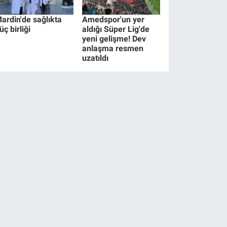
ardin'de sağlıkta
Amedspor'un yer
üç birliği
aldığı Süper Lig'de
yeni gelişme! Dev
anlaşma resmen
uzatıldı