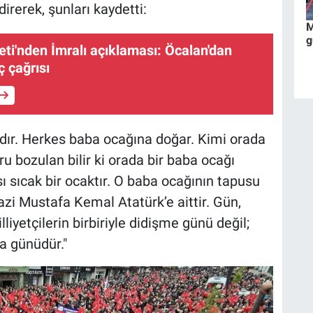
direrek, şunları kaydetti:
M
g
ti'nden İmralı açıklaması: Öcalan'dan
 çağrısı
dır. Herkes baba ocağına doğar. Kimi orada
ru bozulan bilir ki orada bir baba ocağı
ası sıcak bir ocaktır. O baba ocağının tapusu
zi Mustafa Kemal Atatürk’e aittir. Gün,
liyetçilerin birbiriyle didişme günü değil;
a günüdür."