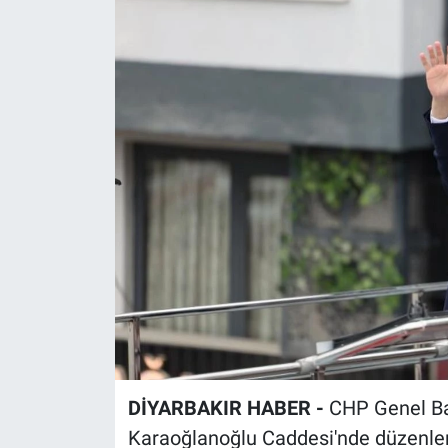
EĞİTİM
ÖZEL HABER
POLİTİKA
SAĞLIK
SPOR
TEKNOLOJİ
DİYARBAKIR HABER -
CHP Genel Baş
Karaoğlanoğlu Caddesi'nde düzenlene