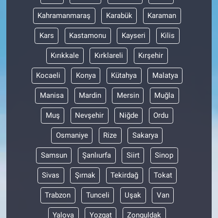
Kahramanmaraş
Karabük
Karaman
Kars
Kastamonu
Kayseri
Kilis
Kırıkkale
Kırklareli
Kırşehir
Kocaeli
Konya
Kütahya
Malatya
Manisa
Mardin
Mersin
Muğla
Muş
Nevşehir
Niğde
Ordu
Osmaniye
Rize
Sakarya
Samsun
Şanlıurfa
Siirt
Sinop
Sivas
Şırnak
Tekirdağ
Tokat
Trabzon
Tunceli
Uşak
Van
Yalova
Yozgat
Zonguldak