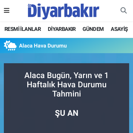
RESMİ İLANLAR
Nöbetçi Eczaneler
RESMİ İLANLAR
DİYARBAKIR
GÜNDEM
ASAYİŞ
ASAYİŞ
Hava Durumu
Alaca Hava Durumu
DİYARBAKIR
Namaz Vakitleri
EKONOMİ
Trafik Durumu
Alaca Bugün, Yarın ve 1
Haftalık Hava Durumu
GÜNDEM
Süper Lig Puan Durumu ve Fikstür
Tahmini
BÖLGE
Tüm Manşetler
ŞU AN
DÜNYA
Son Dakika Haberleri
KÜLTÜR SANAT
Haber Arşivi