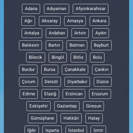
Adana
Adıyaman
Afyonkarahisar
Ağrı
Aksaray
Amasya
Ankara
Antalya
Ardahan
Artvin
Aydın
Balıkesir
Bartın
Batman
Bayburt
Bilecik
Bingöl
Bitlis
Bolu
Burdur
Bursa
Çanakkale
Çankırı
Çorum
Denizli
Diyarbakır
Düzce
Edirne
Elazığ
Erzincan
Erzurum
Eskişehir
Gaziantep
Giresun
Gümüşhane
Hakkâri
Hatay
Iğdır
Isparta
İstanbul
İzmir