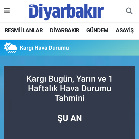
RESMİ İLANLAR
Nöbetçi Eczaneler
RESMİ İLANLAR
DİYARBAKIR
GÜNDEM
ASAYİŞ
ASAYİŞ
Hava Durumu
Kargı Hava Durumu
DİYARBAKIR
Namaz Vakitleri
EKONOMİ
Trafik Durumu
Kargı Bugün, Yarın ve 1
Haftalık Hava Durumu
GÜNDEM
Süper Lig Puan Durumu ve Fikstür
Tahmini
BÖLGE
Tüm Manşetler
ŞU AN
DÜNYA
Son Dakika Haberleri
KÜLTÜR SANAT
Haber Arşivi