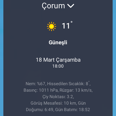
Çorum
EĞİTİM
ÖZEL HABER
°
11
POLİTİKA
Güneşli
SAĞLIK
18 Mart Çarşamba
SPOR
18:00
TEKNOLOJİ
°
Nem: %67, Hissedilen Sıcaklık: 8
,
Basınç: 1011 hPa, Rüzgar: 13 km/s,
Çiy Noktası: 3.2,
Görüş Mesafesi: 10 km, Gün
Doğumu: 6:49, Gün Batımı: 18:52