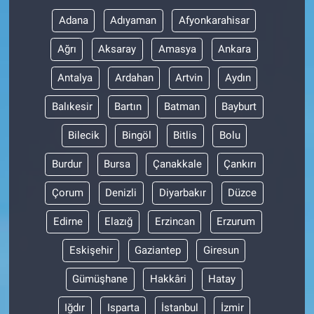
Adana
Adıyaman
Afyonkarahisar
Ağrı
Aksaray
Amasya
Ankara
Antalya
Ardahan
Artvin
Aydın
Balıkesir
Bartın
Batman
Bayburt
Bilecik
Bingöl
Bitlis
Bolu
Burdur
Bursa
Çanakkale
Çankırı
Çorum
Denizli
Diyarbakır
Düzce
Edirne
Elazığ
Erzincan
Erzurum
Eskişehir
Gaziantep
Giresun
Gümüşhane
Hakkâri
Hatay
Iğdır
Isparta
İstanbul
İzmir