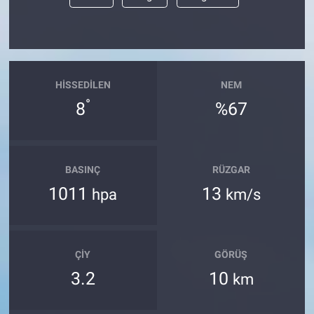
HISSEDILEN
NEM
°
8
%67
BASINÇ
RÜZGAR
1011
13
hpa
km/s
ÇIY
GÖRÜŞ
3.2
10
km