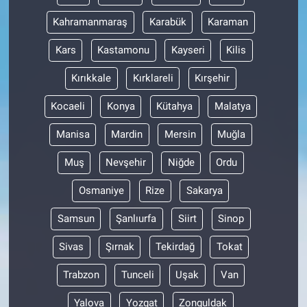
Kahramanmaraş
Karabük
Karaman
Kars
Kastamonu
Kayseri
Kilis
Kırıkkale
Kırklareli
Kırşehir
Kocaeli
Konya
Kütahya
Malatya
Manisa
Mardin
Mersin
Muğla
Muş
Nevşehir
Niğde
Ordu
Osmaniye
Rize
Sakarya
Samsun
Şanlıurfa
Siirt
Sinop
Sivas
Şırnak
Tekirdağ
Tokat
Trabzon
Tunceli
Uşak
Van
Yalova
Yozgat
Zonguldak