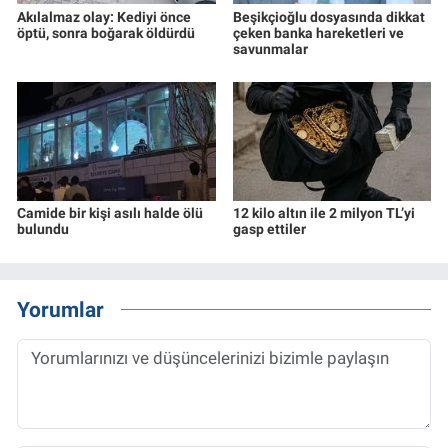
Akılalmaz olay: Kediyi önce
Beşikçioğlu dosyasında dikkat
öptü, sonra boğarak öldürdü
çeken banka hareketleri ve
savunmalar
Camide bir kişi asılı halde ölü
12 kilo altın ile 2 milyon TL’yi
bulundu
gasp ettiler
Yorumlar