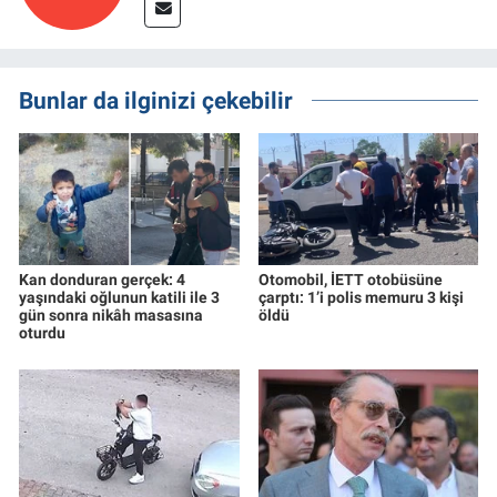
Bunlar da ilginizi çekebilir
Kan donduran gerçek: 4
Otomobil, İETT otobüsüne
yaşındaki oğlunun katili ile 3
çarptı: 1’i polis memuru 3 kişi
gün sonra nikâh masasına
öldü
oturdu