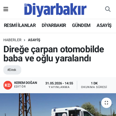
RESMİ İLANLAR
Nöbetçi Eczaneler
RESMİ İLANLAR
DİYARBAKIR
GÜNDEM
ASAYİŞ
ASAYİŞ
Hava Durumu
HABERLER
ASAYİŞ
DİYARBAKIR
Namaz Vakitleri
Direğe çarpan otomobilde
baba ve oğlu yaralandı
EKONOMİ
Trafik Durumu
#Direk
GÜNDEM
Süper Lig Puan Durumu ve Fikstür
KEREM DOĞAN
31.05.2026 - 14:55
1 DK
BÖLGE
Tüm Manşetler
EDITÖR
YAYINLANMA
OKUNMA SÜRESI
DÜNYA
Son Dakika Haberleri
KÜLTÜR SANAT
Haber Arşivi