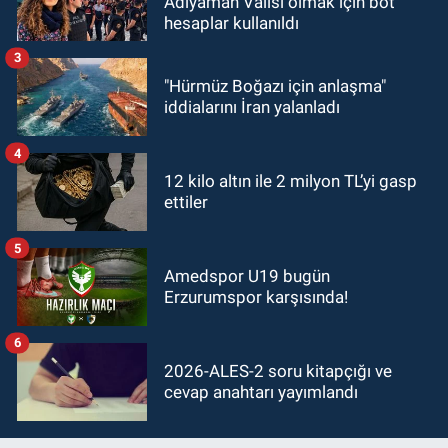
Adıyaman Valisi olmak için bot
hesaplar kullanıldı
3
"Hürmüz Boğazı için anlaşma"
iddialarını İran yalanladı
4
12 kilo altın ile 2 milyon TL’yi gasp
ettiler
5
Amedspor U19 bugün
Erzurumspor karşısında!
6
2026-ALES-2 soru kitapçığı ve
cevap anahtarı yayımlandı