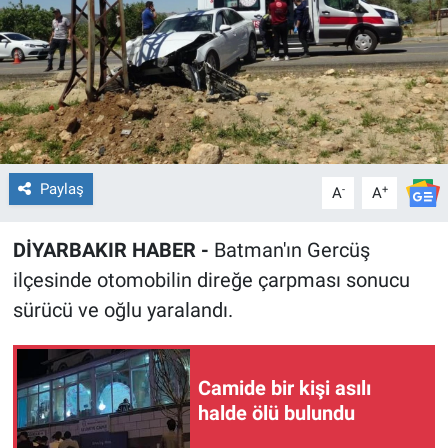
EĞİTİM
ÖZEL HABER
POLİTİKA
SAĞLIK
Paylaş
-
+
A
A
SPOR
DİYARBAKIR HABER -
Batman'ın Gercüş
ilçesinde otomobilin direğe çarpması sonucu
TEKNOLOJİ
sürücü ve oğlu yaralandı.
Camide bir kişi asılı
halde ölü bulundu