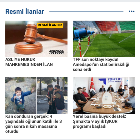
Resmi İlanlar
RESMİ İLANDIR
ASLİYE HUKUK
TFF son noktayı koydu!
MAHKEMESİNDEN İLAN
Amedspor'un stat belirsizliği
sona erdi
Kan donduran gerçek: 4
Yerel basına büyük destek:
yaşındaki oğlunun katili ile 3
Şırnak'ta 9 aylık İŞKUR
gün sonra nikâh masasına
programı başladı
oturdu