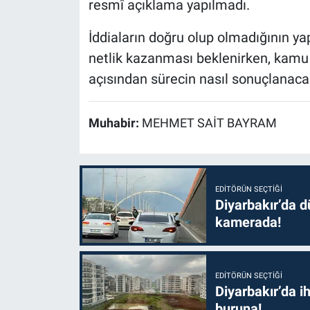
resmî açıklama yapılmadı.
İddiaların doğru olup olmadığının ya
netlik kazanması beklenirken, kamu k
açısından sürecin nasıl sonuçlanac
Muhabir:
MEHMET SAİT BAYRAM
EDITÖRÜN SEÇTIĞI
Diyarbakır’da dü
kamerada!
EDITÖRÜN SEÇTIĞI
Diyarbakır’da i
buruna!