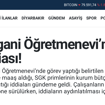
DOLAR
45,43620
%0.
EURO
53,38690
%0.
 İLANLAR
DİYARBAKIR
GÜNDEM
ASAYİŞ
SPOR
PO
STERLİN
61,60380
%0.
G.ALTIN
6862,09000
%0.
gani Öğretmenevi’
BİST100
14.598,00
%
BITCOIN
79.591,74
%-1.
ası!
ki Öğretmenevi’nde görev yaptığı belirtile
e maaş aldığı, SGK primlerinin kurum bütç
ığı iddiaları gündeme geldi. Çalışanlar
öne sürülürken, iddiaların aydınlatılması içi