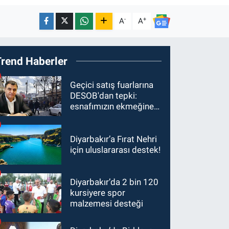
-
+
A
A
Trend Haberler
Geçici satış fuarlarına
DESOB'dan tepki:
esnafımızın ekmeğine
ortak olmayın
Diyarbakır’a Fırat Nehri
için uluslararası destek!
Diyarbakır’da 2 bin 120
kursiyere spor
malzemesi desteği