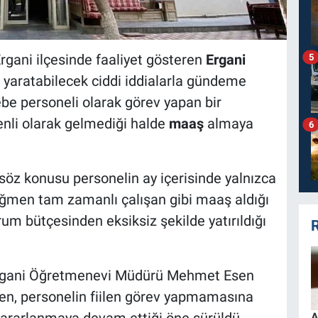
rgani ilçesinde faaliyet gösteren
Ergani
5
yaratabilecek ciddi iddialarla gündeme
be personeli olarak görev yapan bir
enli olarak gelmediği halde
maaş
almaya
6
söz konusu personelin ay içerisinde yalnızca
ağmen tam zamanlı çalışan gibi maaş aldığı
rum bütçesinden eksiksiz şekilde yatırıldığı
R
 Ergani Öğretmenevi Müdürü Mehmet Esen
rken, personelin fiilen görev yapmamasına
A