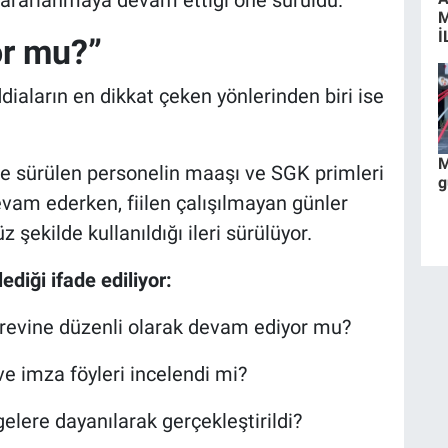
yararlanmaya devam ettiği öne sürüldü.
İ
or mu?”
ddiaların en dikkat çeken yönlerinden biri ise
M
e sürülen personelin maaşı ve SGK primleri
g
am ederken, fiilen çalışılmayan günler
şekilde kullanıldığı ileri sürülüyor.
diği ifade ediliyor:
revine düzenli olarak devam ediyor mu?
ve imza föyleri incelendi mi?
lere dayanılarak gerçekleştirildi?