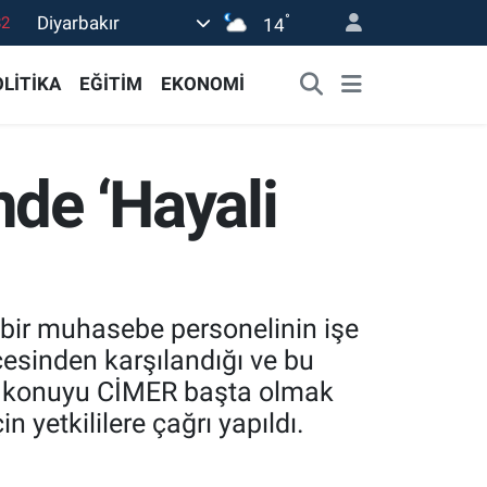
°
Diyarbakır
02
14
19
LİTİKA
EĞİTİM
EKONOMİ
18
19
nde ‘Hayali
0
82
n bir muhasebe personelinin işe
esinden karşılandığı ve bu
ın konuyu CİMER başta olmak
n yetkililere çağrı yapıldı.