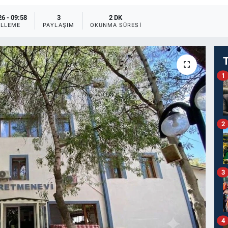
6 - 09:58
3
2 DK
LLEME
PAYLAŞIM
OKUNMA SÜRESI
1
2
3
4