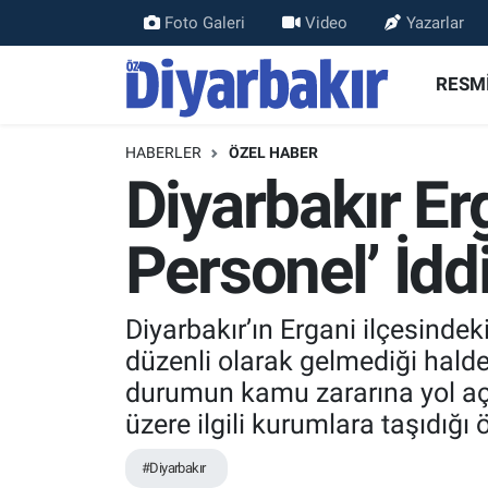
Foto Galeri
Video
Yazarlar
RESMİ İLANLAR
Nöbetçi Eczaneler
RESMİ
ASAYİŞ
Hava Durumu
HABERLER
ÖZEL HABER
Diyarbakır Er
DİYARBAKIR
Namaz Vakitleri
Personel’ İddi
EKONOMİ
Trafik Durumu
GÜNDEM
Süper Lig Puan Durumu ve Fikstür
Diyarbakır’ın Ergani ilçesinde
düzenli olarak gelmediği hald
BÖLGE
Tüm Manşetler
durumun kamu zararına yol açt
DÜNYA
Son Dakika Haberleri
üzere ilgili kurumlara taşıdığı 
#Diyarbakır
KÜLTÜR SANAT
Haber Arşivi