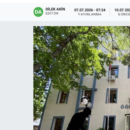
DİLEK AKİN
EĞİTİM
07.07.2026 - 07:24
10.07.202
EDITÖR
YAYINLANMA
GÜNCE
ÖZEL HABER
POLİTİKA
SAĞLIK
SPOR
TEKNOLOJİ