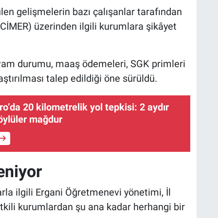
en gelişmelerin bazı çalışanlar tarafından
CİMER) üzerinden ilgili kurumlara şikâyet
evam durumu, maaş ödemeleri, SGK primleri
tırılması talep edildiği öne sürüldü.
o’da 20 kilometrelik yol tepkisi: 2 aydır
öylüler mağdur
eniyor
a ilgili Ergani Öğretmenevi yönetimi, İl
tkili kurumlardan şu ana kadar herhangi bir