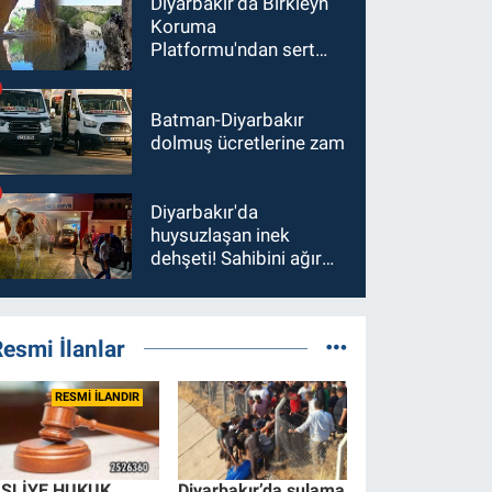
Diyarbakır’da Birkleyn
Koruma
Platformu'ndan sert
tepki
Batman-Diyarbakır
dolmuş ücretlerine zam
Diyarbakır'da
huysuzlaşan inek
dehşeti! Sahibini ağır
yaraladı
esmi İlanlar
RESMİ İLANDIR
SLİYE HUKUK
Diyarbakır’da sulama