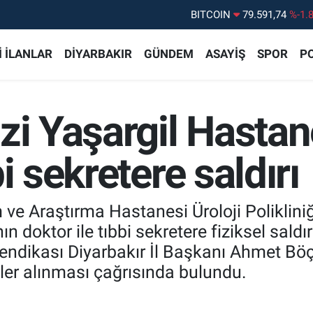
DOLAR
45,43620
%0.
EURO
53,38690
%0.
 İLANLAR
DİYARBAKIR
GÜNDEM
ASAYİŞ
SPOR
PO
STERLİN
61,60380
%0.
G.ALTIN
6862,09000
%0.
zi Yaşargil Hastan
BİST100
14.598,00
%
BITCOIN
79.591,74
%-1.
i sekretere saldırı
im ve Araştırma Hastanesi Üroloji Polikli
n doktor ile tıbbi sekretere fiziksel saldı
endikası Diyarbakır İl Başkanı Ahmet Böç
ler alınması çağrısında bulundu.