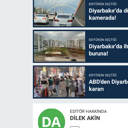
EDITÖRÜN SEÇTIĞI
Diyarbakır’da dü
kamerada!
EDITÖRÜN SEÇTIĞI
Diyarbakır’da i
buruna!
EDITÖRÜN SEÇTIĞI
ABD'den Diyarba
kararı
EDITÖR HAKKINDA
DİLEK AKİN