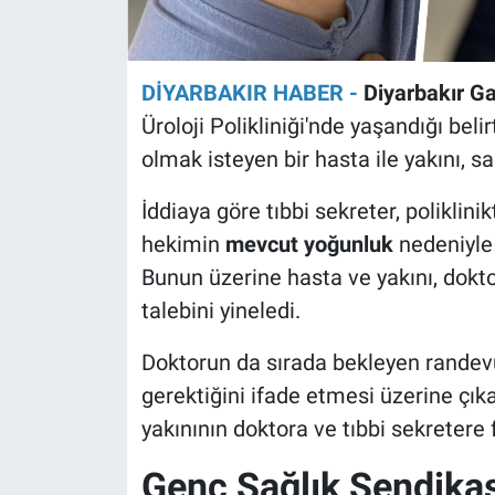
DİYARBAKIR HABER -
Diyarbakır Ga
Üroloji Polikliniği'nde yaşandığı be
olmak isteyen bir hasta ile yakını, sağ
İddiaya göre tıbbi sekreter, poliklinik
hekimin
mevcut yoğunluk
nedeniyle 
Bunun üzerine hasta ve yakını, dok
talebini yineledi.
Doktorun da sırada bekleyen rande
gerektiğini ifade etmesi üzerine çık
yakınının doktora ve tıbbi sekretere 
Genç Sağlık Sendikas