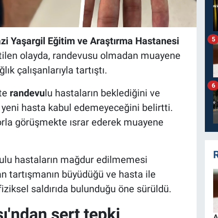
zi Yaşargil Eğitim ve Araştırma Hastanesi
5
lirtilen olayda, randevusu olmadan muayene
lık çalışanlarıyla tartıştı.
6
te
randevu
lu hastaların beklediğini ve
yeni hasta kabul edemeyeceğini belirtti.
torla görüşmekte ısrar ederek muayene
R
vulu hastaların mağdur edilmemesi
an tartışmanın büyüdüğü ve hasta ile
fiziksel saldırıda bulunduğu öne sürüldü.
ı'ndan sert tepki
A