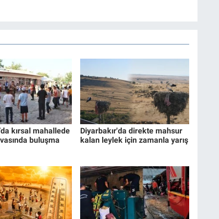
’da kırsal mahallede
Diyarbakır'da direkte mahsur
avasında buluşma
kalan leylek için zamanla yarış