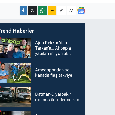
-
+
A
A
Trend Haberler
Ajda Pekkan'dan
Tarkan'a... Ahbap'a
yapılan milyonluk
bağışlar ortaya çıktı
Amedspor'dan sol
kanada flaş takviye
Batman-Diyarbakır
dolmuş ücretlerine zam