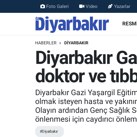
Foto Galeri
Video
Yazarlar
RESMİ İLANLAR
Nöbetçi Eczaneler
RESMİ
ASAYİŞ
Hava Durumu
HABERLER
DİYARBAKIR
Diyarbakır Ga
DİYARBAKIR
Namaz Vakitleri
doktor ve tıbb
EKONOMİ
Trafik Durumu
GÜNDEM
Süper Lig Puan Durumu ve Fikstür
Diyarbakır Gazi Yaşargil Eğit
olmak isteyen hasta ve yakınını
BÖLGE
Tüm Manşetler
Olayın ardından Genç Sağlık S
DÜNYA
Son Dakika Haberleri
önlenmesi için caydırıcı önlem
#Diyarbakır
KÜLTÜR SANAT
Haber Arşivi