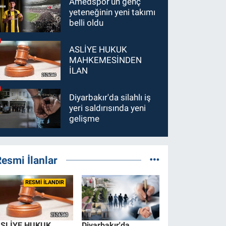
Amedspor'un genç
yeteneğinin yeni takımı
belli oldu
ASLİYE HUKUK
MAHKEMESİNDEN
İLAN
Diyarbakır'da silahlı iş
yeri saldırısında yeni
gelişme
esmi İlanlar
RESMİ İLANDIR
SLİYE HUKUK
Diyarbakır'da