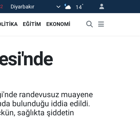
°
Diyarbakır
02
14
19
LİTİKA
EĞİTİM
EKONOMİ
18
19
esi'nde
0
82
niği'nde randevusuz muayene
rıda bulunduğu iddia edildi.
kün, sağlıkta şiddetin