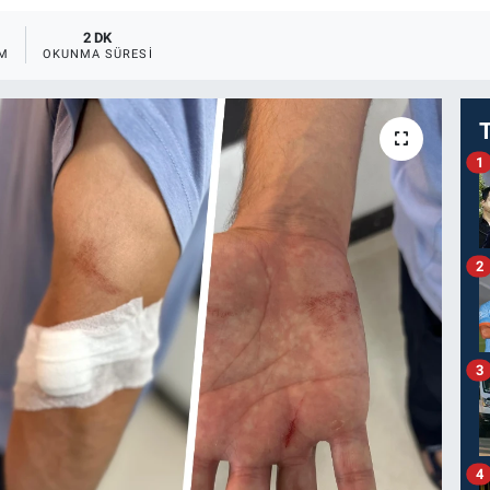
2 DK
IM
OKUNMA SÜRESI
1
2
3
4