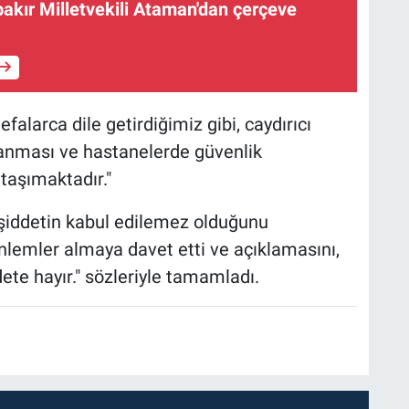
bakır Milletvekili Ataman'dan çerçeve
falarca dile getirdiğimiz gibi, caydırıcı
lanması ve hastanelerde güvenlik
 taşımaktadır."
 şiddetin kabul edilemez olduğunu
önlemler almaya davet etti ve açıklamasını,
dete hayır." sözleriyle tamamladı.