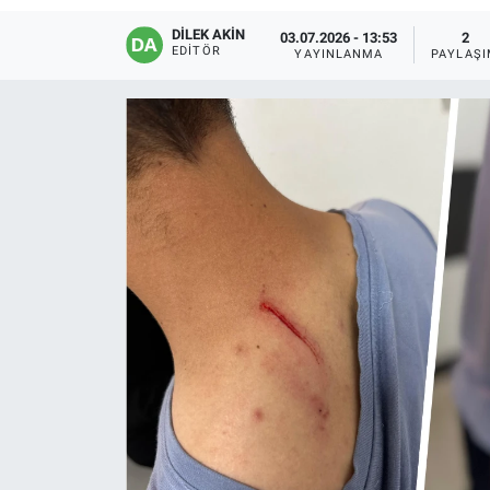
DİLEK AKİN
EĞİTİM
03.07.2026 - 13:53
2
EDITÖR
YAYINLANMA
PAYLAŞ
ÖZEL HABER
POLİTİKA
SAĞLIK
SPOR
TEKNOLOJİ