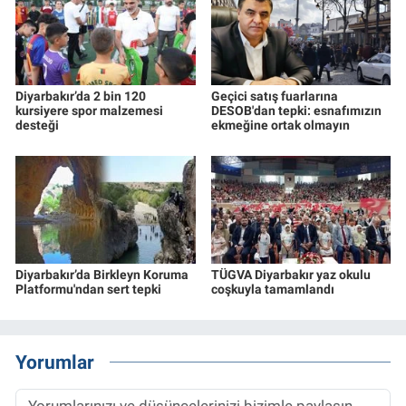
Diyarbakır’da 2 bin 120
Geçici satış fuarlarına
kursiyere spor malzemesi
DESOB'dan tepki: esnafımızın
desteği
ekmeğine ortak olmayın
Diyarbakır’da Birkleyn Koruma
TÜGVA Diyarbakır yaz okulu
Platformu'ndan sert tepki
coşkuyla tamamlandı
Yorumlar