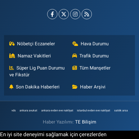
Nöbetçi Eczaneler
Hava Durumu
Namaz Vakitleri
Trafik Durumu
Süper Lig Puan Durumu
Tüm Manşetler
ve Fikstür
Son Dakika Haberleri
Haber Arşivi
vds
ankara avukat
ankara evden eve nakliyat
istanbul evden eve nakliyat
satılık arsa
Haber Yazılımı:
TE Bilişim
En iyi site deneyimi sağlamak için çerezlerden