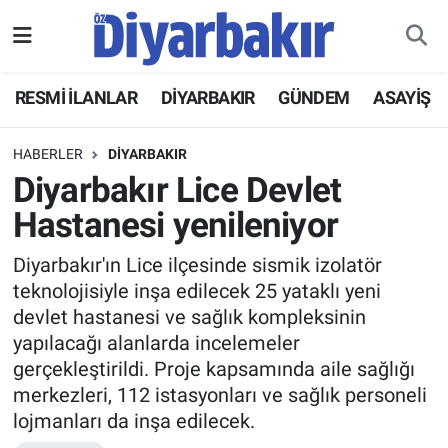
RESMİ İLANLAR
Nöbetçi Eczaneler
RESMİ İLANLAR
DİYARBAKIR
GÜNDEM
ASAYİŞ
ASAYİŞ
Hava Durumu
HABERLER
DİYARBAKIR
DİYARBAKIR
Namaz Vakitleri
Diyarbakır Lice Devlet
Hastanesi yenileniyor
EKONOMİ
Trafik Durumu
Diyarbakır'ın Lice ilçesinde sismik izolatör
GÜNDEM
Süper Lig Puan Durumu ve Fikstür
teknolojisiyle inşa edilecek 25 yataklı yeni
devlet hastanesi ve sağlık kompleksinin
BÖLGE
Tüm Manşetler
yapılacağı alanlarda incelemeler
gerçekleştirildi. Proje kapsamında aile sağlığı
DÜNYA
Son Dakika Haberleri
merkezleri, 112 istasyonları ve sağlık personeli
lojmanları da inşa edilecek.
KÜLTÜR SANAT
Haber Arşivi