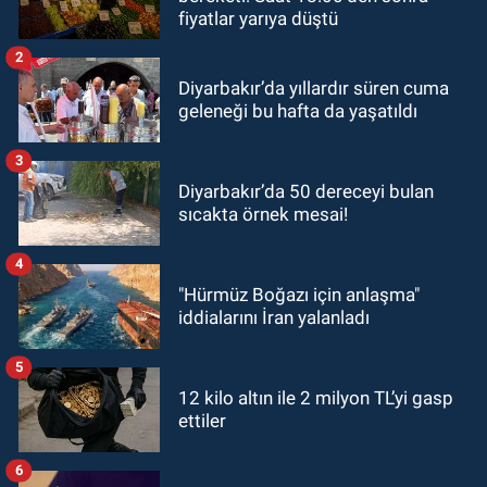
fiyatlar yarıya düştü
2
Diyarbakır’da yıllardır süren cuma
geleneği bu hafta da yaşatıldı
3
Diyarbakır’da 50 dereceyi bulan
sıcakta örnek mesai!
4
"Hürmüz Boğazı için anlaşma"
iddialarını İran yalanladı
5
12 kilo altın ile 2 milyon TL’yi gasp
ettiler
6