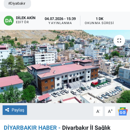
#Diyarbakır
EĞİTİM
DİLEK AKİN
04.07.2026 - 15:39
1 DK
EDITÖR
YAYINLANMA
OKUNMA SÜRESI
ÖZEL HABER
POLİTİKA
SAĞLIK
SPOR
TEKNOLOJİ
Paylaş
-
+
A
A
DİYARBAKIR HABER -
Diyarbakır İl Sağlık