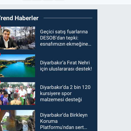
Trend Haberler
Geçici satış fuarlarına
DESOB'dan tepki:
esnafımızın ekmeğine
ortak olmayın
Diyarbakır’a Fırat Nehri
için uluslararası destek!
Diyarbakır’da 2 bin 120
kursiyere spor
malzemesi desteği
Diyarbakır’da Birkleyn
Koruma
Platformu'ndan sert