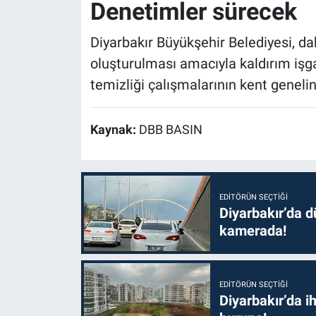
Denetimler sürecek
Diyarbakır Büyükşehir Belediyesi, da
oluşturulması amacıyla kaldırım işga
temizliği çalışmalarının kent genelin
Kaynak:
DBB BASIN
EDITÖRÜN SEÇTIĞI
Diyarbakır’da dü
kamerada!
EDITÖRÜN SEÇTIĞI
Diyarbakır’da i