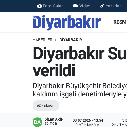
Foto Galeri
Video
Yazarlar
RESMİ İLANLAR
Nöbetçi Eczaneler
RESMİ
ASAYİŞ
Hava Durumu
HABERLER
DİYARBAKIR
Diyarbakır Sur
DİYARBAKIR
Namaz Vakitleri
verildi
EKONOMİ
Trafik Durumu
GÜNDEM
Süper Lig Puan Durumu ve Fikstür
Diyarbakır Büyükşehir Belediye
kaldırım işgali denetimleriyle y
BÖLGE
Tüm Manşetler
#Diyarbakır
DÜNYA
Son Dakika Haberleri
DİLEK AKİN
08.07.2026 - 13:54
3 
KÜLTÜR SANAT
Haber Arşivi
EDITÖR
YAYINLANMA
OKUNMA