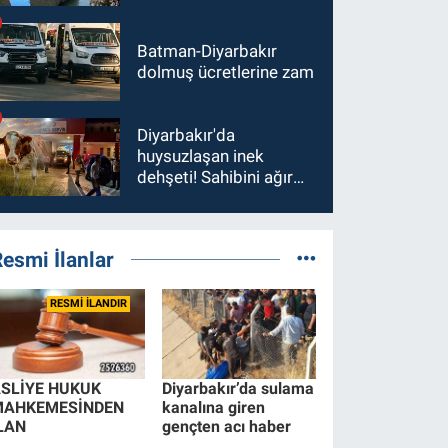
tepki
Batman-Diyarbakır
dolmuş ücretlerine zam
Diyarbakır'da
huysuzlaşan inek
dehşeti! Sahibini ağır
yaraladı
esmi İlanlar
RESMİ İLANDIR
SLİYE HUKUK
Diyarbakır’da sulama
MAHKEMESİNDEN
kanalına giren
LAN
gençten acı haber