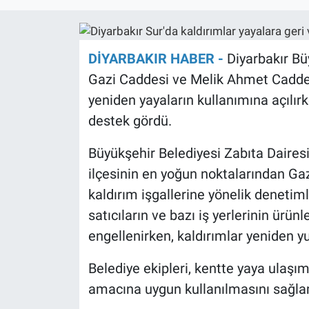
EĞİTİM
DİYARBAKIR HABER -
Diyarbakır Büy
ÖZEL HABER
Gazi Caddesi ve Melik Ahmet Caddes
POLİTİKA
yeniden yayaların kullanımına açılır
destek gördü.
SAĞLIK
Büyükşehir Belediyesi Zabıta Dairesi 
SPOR
ilçesinin en yoğun noktalarından G
kaldırım işgallerine yönelik denetim
TEKNOLOJİ
satıcıların ve bazı iş yerlerinin ürün
engellenirken, kaldırımlar yeniden yu
Belediye ekipleri, kentte yaya ulaşı
amacına uygun kullanılmasını sağlam