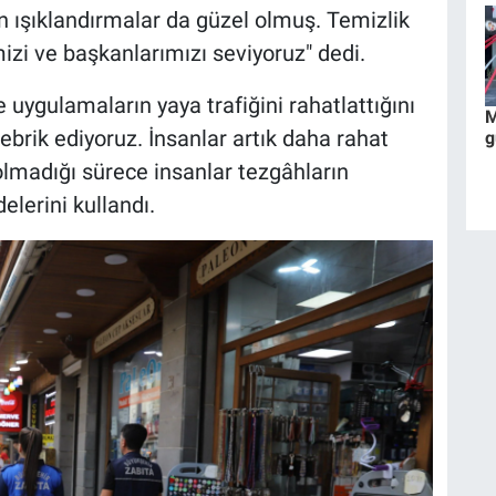
 ışıklandırmalar da güzel olmuş. Temizlik
mizi ve başkanlarımızı seviyoruz" dedi.
ygulamaların yaya trafiğini rahatlattığını
M
tebrik ediyoruz. İnsanlar artık daha rahat
g
 olmadığı sürece insanlar tezgâhların
elerini kullandı.