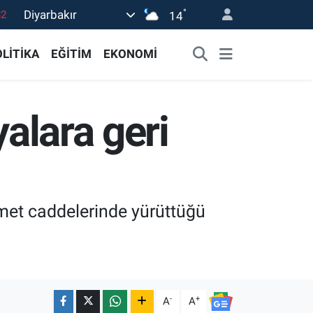
°
Diyarbakır
02
14
19
LİTİKA
EĞİTİM
EKONOMİ
18
19
yalara geri
0
82
hmet caddelerinde yürüttüğü
-
+
A
A