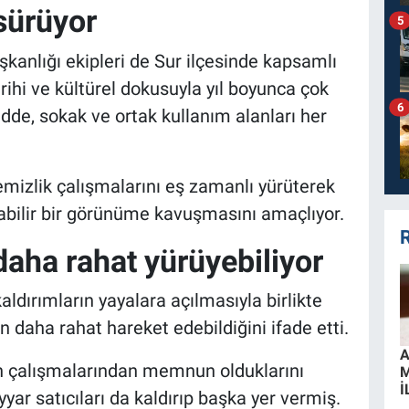
sürüyor
5
kanlığı ekipleri de Sur ilçesinde kapsamlı
rihi ve kültürel dokusuyla yıl boyunca çok
6
adde, sokak ve ortak kullanım alanları her
emizlik çalışmalarını eş zamanlı yürüterek
abilir bir görünüme kavuşmasını amaçlıyor.
R
 daha rahat yürüyebiliyor
aldırımların yayalara açılmasıyla birlikte
 daha rahat hareket edebildiğini ifade etti.
A
in çalışmalarından memnun olduklarını
İ
yyar satıcıları da kaldırıp başka yer vermiş.