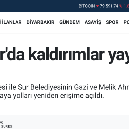
DOLAR
45,43620
%0.
EURO
53,38690
%0.
 İLANLAR
DİYARBAKIR
GÜNDEM
ASAYİŞ
SPOR
PO
STERLİN
61,60380
%0.
G.ALTIN
6862,09000
%0.
'da kaldırımlar ya
BİST100
14.598,00
%
BITCOIN
79.591,74
%-1.
si ile Sur Belediyesinin Gazi ve Melik A
aya yolları yeniden erişime açıldı.
DK
 SÜRESI