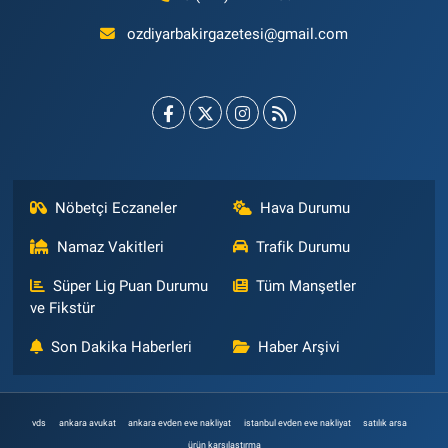
ozdiyarbakirgazetesi@gmail.com
Nöbetçi Eczaneler
Hava Durumu
Namaz Vakitleri
Trafik Durumu
Süper Lig Puan Durumu
Tüm Manşetler
ve Fikstür
Son Dakika Haberleri
Haber Arşivi
vds
ankara avukat
ankara evden eve nakliyat
istanbul evden eve nakliyat
satılık arsa
ürün karşılaştırma