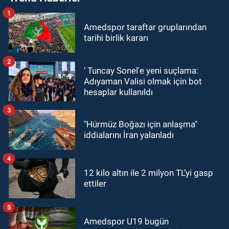
1
Amedspor taraftar gruplarından
tarihi birlik kararı
2
‘ Tuncay Sonel'e yeni suçlama:
Adıyaman Valisi olmak için bot
hesaplar kullanıldı
3
"Hürmüz Boğazı için anlaşma"
iddialarını İran yalanladı
4
12 kilo altın ile 2 milyon TL’yi gasp
ettiler
5
Amedspor U19 bugün