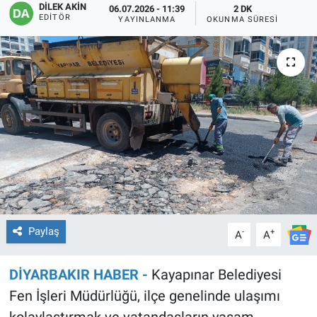
DİLEK AKİN
06.07.2026 - 11:39
2 DK
EDITÖR
YAYINLANMA
OKUNMA SÜRESI
EĞİTİM
ÖZEL HABER
POLİTİKA
SAĞLIK
SPOR
TEKNOLOJİ
Paylaş
-
+
A
A
DİYARBAKIR HABER -
Kayapınar Belediyesi
Fen İşleri Müdürlüğü, ilçe genelinde ulaşımı