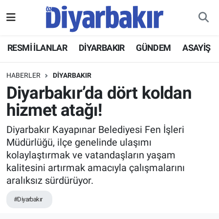
RESMİ İLANLAR
Nöbetçi Eczaneler
RESMİ İLANLAR
DİYARBAKIR
GÜNDEM
ASAYİŞ
ASAYİŞ
Hava Durumu
HABERLER
DİYARBAKIR
DİYARBAKIR
Namaz Vakitleri
Diyarbakır’da dört koldan
hizmet atağı!
EKONOMİ
Trafik Durumu
Diyarbakır Kayapınar Belediyesi Fen İşleri
GÜNDEM
Süper Lig Puan Durumu ve Fikstür
Müdürlüğü, ilçe genelinde ulaşımı
kolaylaştırmak ve vatandaşların yaşam
BÖLGE
Tüm Manşetler
kalitesini artırmak amacıyla çalışmalarını
aralıksız sürdürüyor.
DÜNYA
Son Dakika Haberleri
#Diyarbakır
KÜLTÜR SANAT
Haber Arşivi