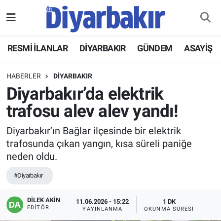
RESMİ İLANLAR
Nöbetçi Eczaneler
RESMİ İLANLAR
DİYARBAKIR
GÜNDEM
ASAYİŞ
ASAYİŞ
Hava Durumu
HABERLER
DİYARBAKIR
DİYARBAKIR
Namaz Vakitleri
Diyarbakır’da elektrik
trafosu alev alev yandı!
EKONOMİ
Trafik Durumu
Diyarbakır’ın Bağlar ilçesinde bir elektrik
GÜNDEM
Süper Lig Puan Durumu ve Fikstür
trafosunda çıkan yangın, kısa süreli paniğe
neden oldu.
BÖLGE
Tüm Manşetler
#Diyarbakır
DÜNYA
Son Dakika Haberleri
DİLEK AKİN
11.06.2026 - 15:22
1 DK
EDITÖR
YAYINLANMA
OKUNMA SÜRESI
KÜLTÜR SANAT
Haber Arşivi