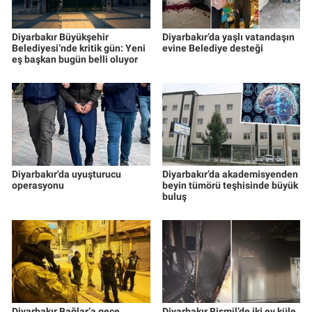
Diyarbakır Büyükşehir
Diyarbakır’da yaşlı vatandaşın
Belediyesi’nde kritik gün: Yeni
evine Belediye desteği
eş başkan bugün belli oluyor
Diyarbakır'da uyuşturucu
Diyarbakır’da akademisyenden
operasyonu
beyin tümörü teşhisinde büyük
buluş
Diyarbakır Bağlar’a gece
Diyarbakır Bismil’de iki ev küle