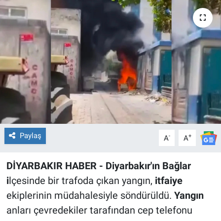
EĞİTİM
ÖZEL HABER
POLİTİKA
SAĞLIK
SPOR
Paylaş
-
+
A
A
TEKNOLOJİ
DİYARBAKIR HABER - Diyarbakır'ın Bağlar
i
lçesinde bir trafoda çıkan yangın,
itfaiye
ekiplerinin müdahalesiyle söndürüldü.
Yangın
anları çevredekiler tarafından cep telefonu