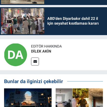
ABD'den Diyarbakır dahil 22 il
için seyahat kısıtlaması kararı
EDITÖR HAKKINDA
DİLEK AKİN
Bunlar da ilginizi çekebilir