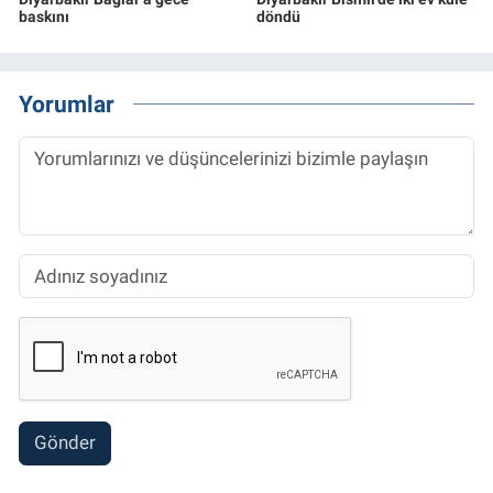
baskını
döndü
Yorumlar
Gönder