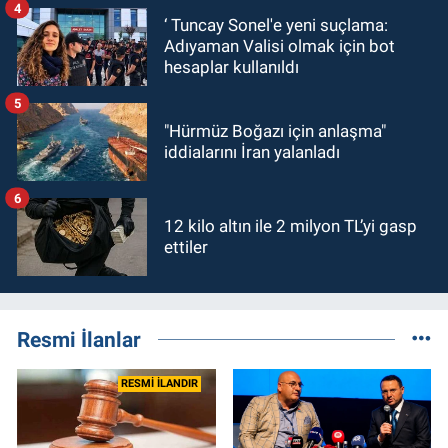
4
‘ Tuncay Sonel'e yeni suçlama:
Adıyaman Valisi olmak için bot
hesaplar kullanıldı
5
"Hürmüz Boğazı için anlaşma"
iddialarını İran yalanladı
6
12 kilo altın ile 2 milyon TL’yi gasp
ettiler
Resmi İlanlar
RESMİ İLANDIR