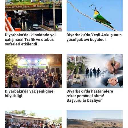
Diyarbakır'da iki noktada yol
Diyarbakır'da Yeşil Arıkuşunun
çalışması! Trafik ve otobüs
yusufçuk avı büyüledi
seferleri etkilendi
Diyarbakır'da yaz şenliğine
Diyarbakır'da hastanelere
büyük ilgi
rekor personel alımı!
Başvurular başlıyor