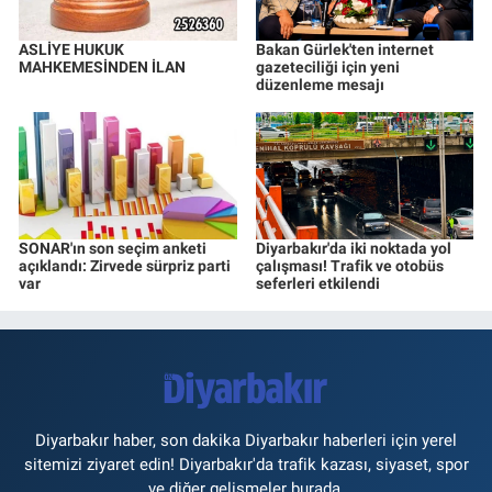
ASLİYE HUKUK
Bakan Gürlek'ten internet
MAHKEMESİNDEN İLAN
gazeteciliği için yeni
düzenleme mesajı
SONAR'ın son seçim anketi
Diyarbakır'da iki noktada yol
açıklandı: Zirvede sürpriz parti
çalışması! Trafik ve otobüs
var
seferleri etkilendi
Diyarbakır haber, son dakika Diyarbakır haberleri için yerel
sitemizi ziyaret edin! Diyarbakır'da trafik kazası, siyaset, spor
ve diğer gelişmeler burada.