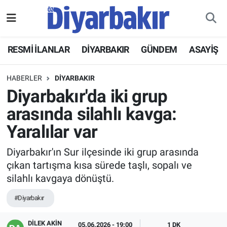
RESMİ İLANLAR
Nöbetçi Eczaneler
RESMİ İLANLAR
DİYARBAKIR
GÜNDEM
ASAYİŞ
ASAYİŞ
Hava Durumu
HABERLER
DİYARBAKIR
DİYARBAKIR
Namaz Vakitleri
Diyarbakır'da iki grup
arasında silahlı kavga:
EKONOMİ
Trafik Durumu
Yaralılar var
GÜNDEM
Süper Lig Puan Durumu ve Fikstür
Diyarbakır'ın Sur ilçesinde iki grup arasında
çıkan tartışma kısa sürede taşlı, sopalı ve
BÖLGE
Tüm Manşetler
silahlı kavgaya dönüştü.
DÜNYA
Son Dakika Haberleri
#Diyarbakır
KÜLTÜR SANAT
Haber Arşivi
DİLEK AKİN
05.06.2026 - 19:00
1 DK