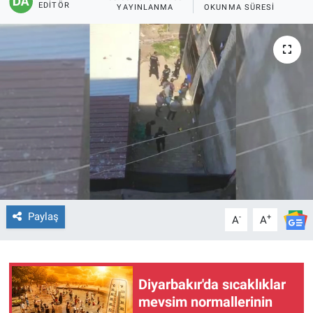
EDITÖR
YAYINLANMA
OKUNMA SÜRESI
EĞİTİM
ÖZEL HABER
POLİTİKA
SAĞLIK
SPOR
TEKNOLOJİ
Paylaş
-
+
A
A
Diyarbakır'da sıcaklıklar
mevsim normallerinin