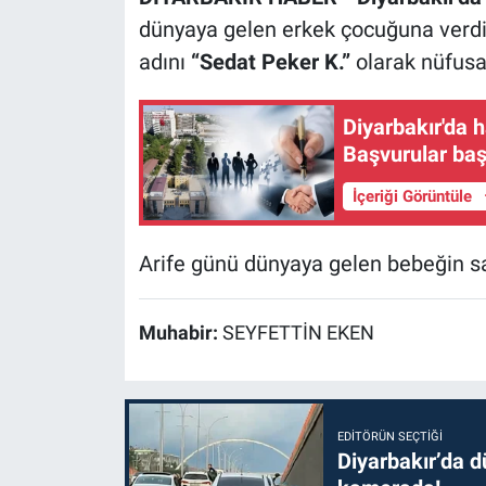
dünyaya gelen erkek çocuğuna verdiği
adını
“Sedat Peker K.”
olarak nüfusa
Diyarbakır'da h
Başvurular baş
İçeriği Görüntüle
Arife günü dünyaya gelen bebeğin sa
Muhabir:
SEYFETTİN EKEN
EDITÖRÜN SEÇTIĞI
Diyarbakır’da dü