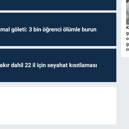
K
hmal göleti: 3 bin öğrenci ölümle burun
g
o
g
m
kır dahil 22 il için seyahat kısıtlaması