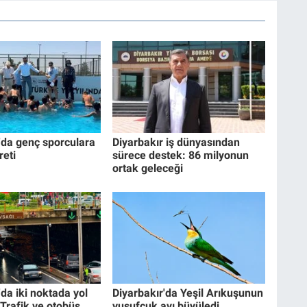
'da genç sporculara
Diyarbakır iş dünyasından
reti
sürece destek: 86 milyonun
ortak geleceği
'da iki noktada yol
Diyarbakır'da Yeşil Arıkuşunun
 Trafik ve otobüs
yusufçuk avı büyüledi