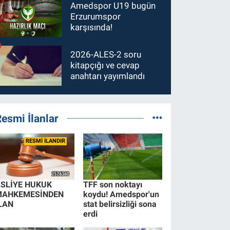
Amedspor U19 bugün
Erzurumspor
karşısında!
2026-ALES-2 soru
kitapçığı ve cevap
anahtarı yayımlandı
esmi İlanlar
RESMİ İLANDIR
SLİYE HUKUK
TFF son noktayı
MAHKEMESİNDEN
koydu! Amedspor'un
LAN
stat belirsizliği sona
erdi