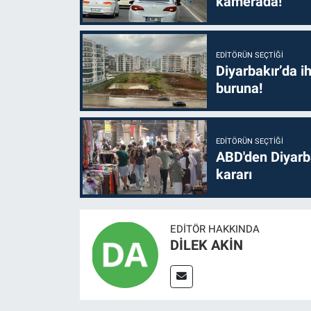
kamerada!
EDITÖRÜN SEÇTIĞI
Diyarbakır’da i
buruna!
EDITÖRÜN SEÇTIĞI
ABD'den Diyarba
kararı
EDITÖR HAKKINDA
DİLEK AKİN