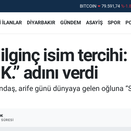
DOLAR
45,43620
%0.
EURO
53,38690
%0.
 İLANLAR
DİYARBAKIR
GÜNDEM
ASAYİŞ
SPOR
PO
STERLİN
61,60380
%0.
G.ALTIN
6862,09000
%0.
 ilginç isim tercih
BİST100
14.598,00
%
K.” adını verdi
ndaş, arife günü dünyaya gelen oğluna “Se
DK
 SÜRESI