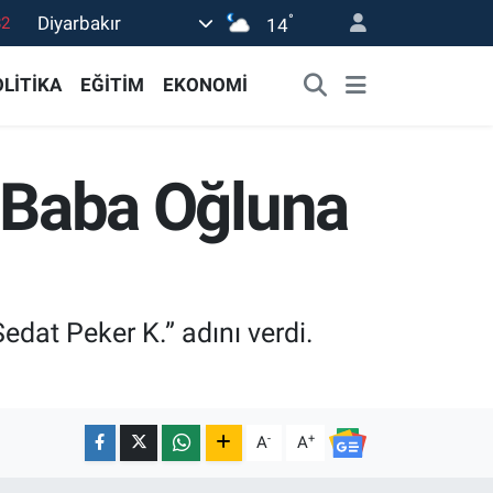
°
Diyarbakır
14
02
19
LİTİKA
EĞİTİM
EKONOMİ
18
19
i: Baba Oğluna
0
dat Peker K.” adını verdi.
-
+
A
A