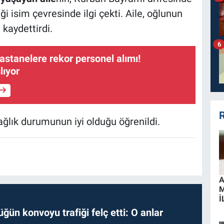
 isim çevresinde ilgi çekti. Aile, oğlunun
 kaydettirdi.
6
astanelere rekor personel alımı!
lıyor
R
ğlık durumunun iyi olduğu öğrenildi.
A
İ
ğün konvoyu trafiği felç etti: O anlar