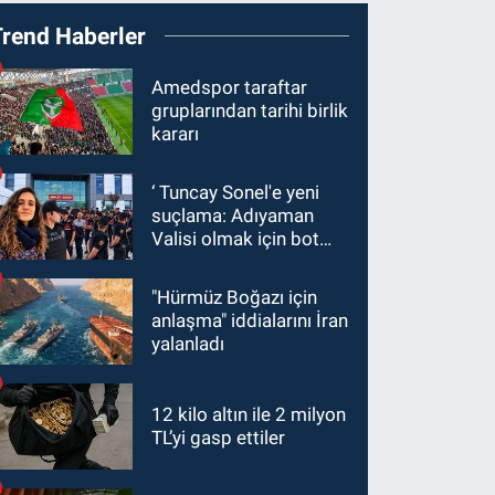
Trend Haberler
Amedspor taraftar
gruplarından tarihi birlik
kararı
‘ Tuncay Sonel'e yeni
suçlama: Adıyaman
Valisi olmak için bot
hesaplar kullanıldı
"Hürmüz Boğazı için
anlaşma" iddialarını İran
yalanladı
12 kilo altın ile 2 milyon
TL’yi gasp ettiler