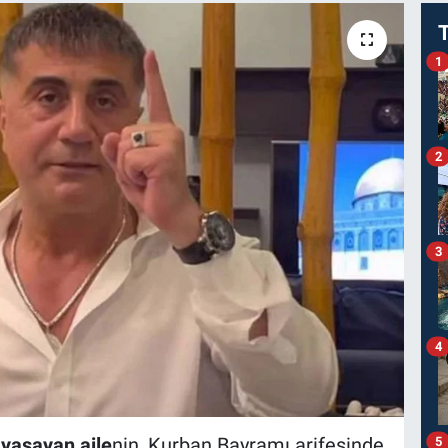
1
2
3
4
yaşayan aile
nin, Kurban Bayramı arifesinde
5