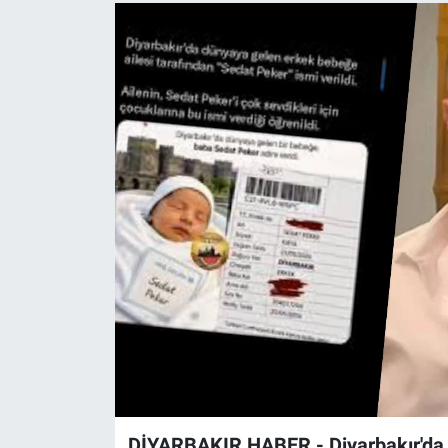
EĞİTİM
ÖZEL HABER
POLİTİKA
SAĞLIK
SPOR
TEKNOLOJİ
DİYARBAKIR HABER - Diyarbakır'da 