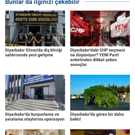
Bunlar da ilginizi çekebilir
Diyarbakır Silvan’da diş kliniği
Diyarbakır’daki CHP seçmeni
saldırısında yeni gelişme
ne düşünüyor? YENİ Parti
anketinden dikkat çeken
sonuçlar
Diyarbakır’da kurşunlama ve
Diyarbakır’da gören bir daha
yaralama olaylarına operasyon
baktı!