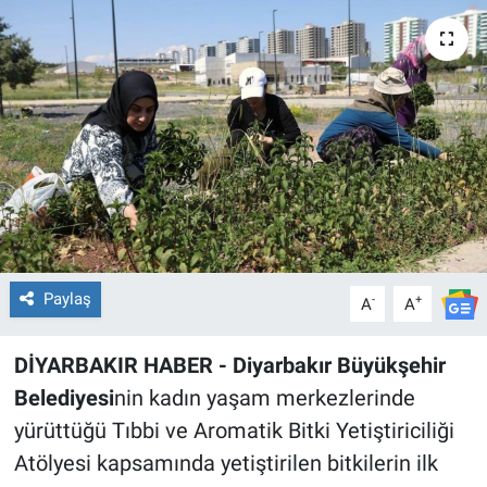
EĞİTİM
ÖZEL HABER
POLİTİKA
SAĞLIK
SPOR
Paylaş
-
+
A
A
TEKNOLOJİ
DİYARBAKIR HABER - Diyarbakır Büyükşehir
Belediyesi
nin kadın yaşam merkezlerinde
yürüttüğü Tıbbi ve Aromatik Bitki Yetiştiriciliği
Atölyesi kapsamında yetiştirilen bitkilerin ilk