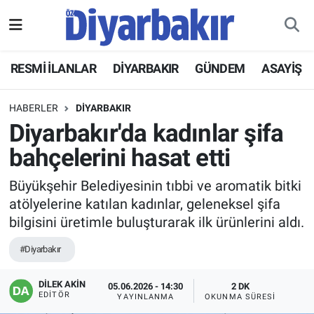
RESMİ İLANLAR
Nöbetçi Eczaneler
RESMİ İLANLAR
DİYARBAKIR
GÜNDEM
ASAYİŞ
ASAYİŞ
Hava Durumu
HABERLER
DİYARBAKIR
DİYARBAKIR
Namaz Vakitleri
Diyarbakır'da kadınlar şifa
bahçelerini hasat etti
EKONOMİ
Trafik Durumu
Büyükşehir Belediyesinin tıbbi ve aromatik bitki
GÜNDEM
Süper Lig Puan Durumu ve Fikstür
atölyelerine katılan kadınlar, geleneksel şifa
bilgisini üretimle buluşturarak ilk ürünlerini aldı.
BÖLGE
Tüm Manşetler
#Diyarbakır
DÜNYA
Son Dakika Haberleri
DİLEK AKİN
05.06.2026 - 14:30
2 DK
EDITÖR
YAYINLANMA
OKUNMA SÜRESI
KÜLTÜR SANAT
Haber Arşivi