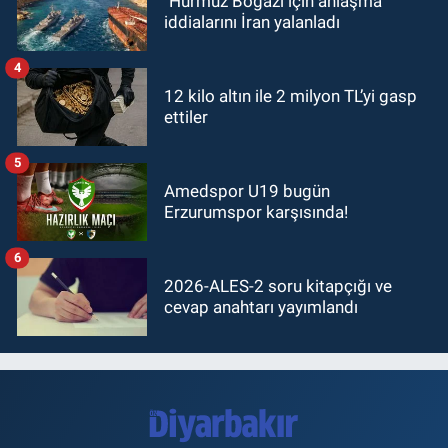
"Hürmüz Boğazı için anlaşma"
iddialarını İran yalanladı
4
12 kilo altın ile 2 milyon TL’yi gasp
ettiler
5
Amedspor U19 bugün
Erzurumspor karşısında!
6
2026-ALES-2 soru kitapçığı ve
cevap anahtarı yayımlandı