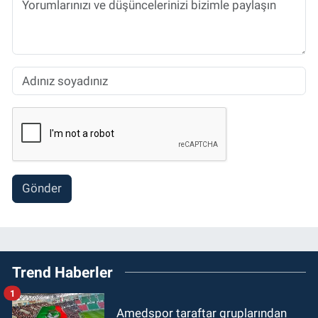
Gönder
Trend Haberler
1
Amedspor taraftar gruplarından