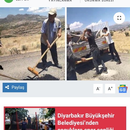
YAYINLANMA
OKUNMA SÜRESI
EĞİTİM
ÖZEL HABER
POLİTİKA
SAĞLIK
SPOR
TEKNOLOJİ
Paylaş
-
+
A
A
Diyarbakır Büyükşehir
Belediyesi’nden
çocuklara spor şenliği