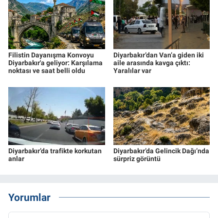
Filistin Dayanışma Konvoyu
Diyarbakır’dan Van’a giden iki
Diyarbakır'a geliyor: Karşılama
aile arasında kavga çıktı:
noktası ve saat belli oldu
Yaralılar var
Diyarbakır’da trafikte korkutan
Diyarbakır’da Gelincik Dağı’nda
anlar
sürpriz görüntü
Yorumlar