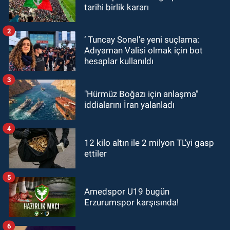
tarihi birlik kararı
2
‘ Tuncay Sonel'e yeni suçlama:
Adıyaman Valisi olmak için bot
hesaplar kullanıldı
3
"Hürmüz Boğazı için anlaşma"
iddialarını İran yalanladı
4
12 kilo altın ile 2 milyon TL’yi gasp
ettiler
5
Amedspor U19 bugün
Erzurumspor karşısında!
6