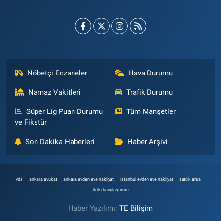
Nöbetçi Eczaneler
Hava Durumu
Namaz Vakitleri
Trafik Durumu
Süper Lig Puan Durumu
Tüm Manşetler
ve Fikstür
Son Dakika Haberleri
Haber Arşivi
vds
ankara avukat
ankara evden eve nakliyat
istanbul evden eve nakliyat
satılık arsa
ürün karşılaştırma
Haber Yazılımı:
TE Bilişim