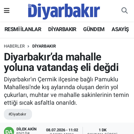
RESMİ İLANLAR
Nöbetçi Eczaneler
RESMİ İLANLAR
DİYARBAKIR
GÜNDEM
ASAYİŞ
ASAYİŞ
Hava Durumu
HABERLER
DİYARBAKIR
DİYARBAKIR
Namaz Vakitleri
Diyarbakır’da mahalle
yoluna vatandaş eli değdi
EKONOMİ
Trafik Durumu
Diyarbakır'ın Çermik ilçesine bağlı Pamuklu
GÜNDEM
Süper Lig Puan Durumu ve Fikstür
Mahallesi'nde kış aylarında oluşan derin yol
çukurları, muhtar ve mahalle sakinlerinin temin
BÖLGE
Tüm Manşetler
ettiği sıcak asfaltla onarıldı.
DÜNYA
Son Dakika Haberleri
#Diyarbakır
KÜLTÜR SANAT
Haber Arşivi
DİLEK AKİN
08.07.2026 - 11:02
1 DK
EDITÖR