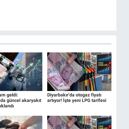
am geldi:
Diyarbakır'da otogaz fiyatı
'da güncel akaryakıt
artıyor! İşte yeni LPG tarifesi
çıklandı