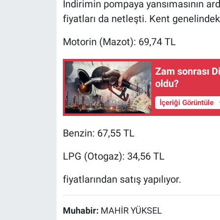
İndirimin pompaya yansımasının ardı
fiyatları da netleşti. Kent genelindek
Motorin (Mazot): 69,74 TL
Zam sonrası Di
oldu?
İçeriği Görüntüle
Benzin: 67,55 TL
LPG (Otogaz): 34,56 TL
fiyatlarından satış yapılıyor.
Muhabir:
MAHİR YÜKSEL