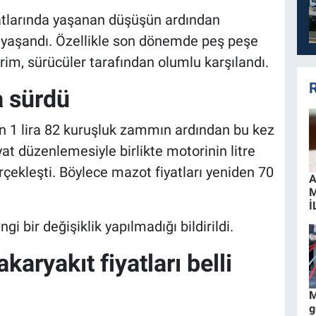
yatlarında yaşanan düşüşün ardından
ik yaşandı. Özellikle son dönemde peş peşe
rim, sürücüler tarafından olumlu karşılandı.
R
a sürdü
n 1 lira 82 kuruşluk zammın ardından bu kez
yat düzenlemesiyle birlikte motorinin litre
rçekleşti. Böylece mazot fiyatları yeniden 70
A
İ
i bir değişiklik yapılmadığı bildirildi.
karyakıt fiyatları belli
M
g