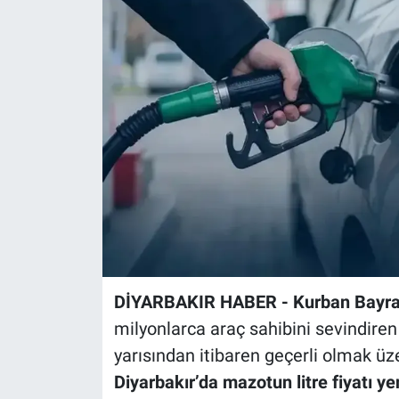
EĞİTİM
ÖZEL HABER
POLİTİKA
SAĞLIK
SPOR
TEKNOLOJİ
DİYARBAKIR HABER - Kurban Bayr
milyonlarca araç sahibini sevindiren
yarısından itibaren geçerli olmak üze
Diyarbakır’da mazotun litre fiyatı yen