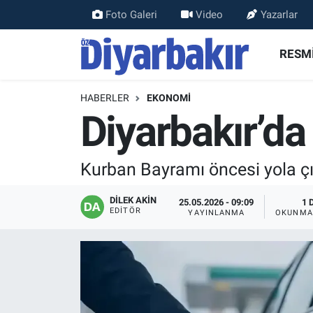
Foto Galeri
Video
Yazarlar
RESMİ İLANLAR
Nöbetçi Eczaneler
RESMİ
ASAYİŞ
Hava Durumu
HABERLER
EKONOMİ
Diyarbakır’da
DİYARBAKIR
Namaz Vakitleri
EKONOMİ
Trafik Durumu
Kurban Bayramı öncesi yola çı
GÜNDEM
Süper Lig Puan Durumu ve Fikstür
DİLEK AKİN
25.05.2026 - 09:09
1 
EDITÖR
YAYINLANMA
OKUNMA
BÖLGE
Tüm Manşetler
DÜNYA
Son Dakika Haberleri
KÜLTÜR SANAT
Haber Arşivi