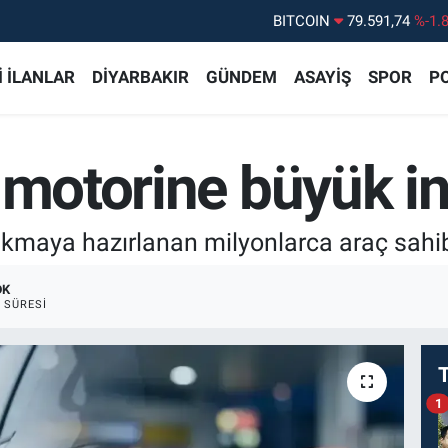
DOLAR
45,43620
%0.
EURO
53,38690
%0.
 İLANLAR
DİYARBAKIR
GÜNDEM
ASAYİŞ
SPOR
PO
STERLİN
61,60380
%0.
G.ALTIN
6862,09000
%0.
 motorine büyük i
BİST100
14.598,00
%
kmaya hazırlanan milyonlarca araç sahibi
DK
 SÜRESI
1