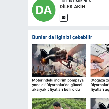
EDITÖR HAKKINDA
DİLEK AKİN
Bunlar da ilginizi çekebilir
Motorindeki indirim pompaya
Otogaza z
yansıdı! Diyarbakır'da güncel
Diyarbakır
akaryakıt fiyatları belli oldu
fiyatları a