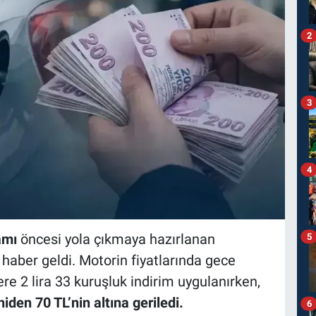
2
3
4
amı
öncesi yola çıkmaya hazırlanan
5
 haber geldi. Motorin fiyatlarında gece
re 2 lira 33 kuruşluk indirim uygulanırken,
iden 70 TL’nin altına geriledi.
6