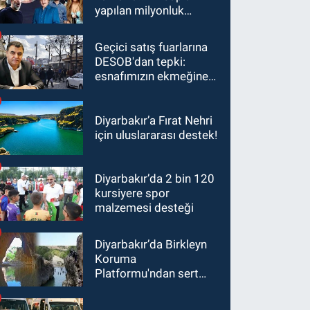
yapılan milyonluk
bağışlar ortaya çıktı
Geçici satış fuarlarına
DESOB'dan tepki:
esnafımızın ekmeğine
ortak olmayın
Diyarbakır’a Fırat Nehri
için uluslararası destek!
Diyarbakır’da 2 bin 120
kursiyere spor
malzemesi desteği
Diyarbakır’da Birkleyn
Koruma
Platformu'ndan sert
tepki