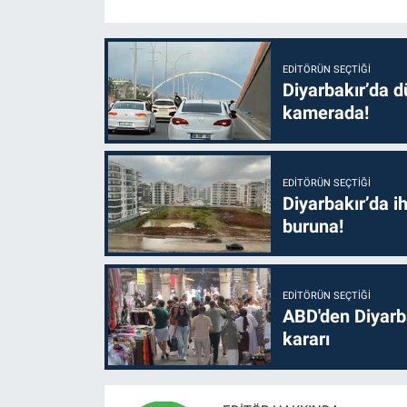
EDITÖRÜN SEÇTIĞI
Diyarbakır’da dü
kamerada!
EDITÖRÜN SEÇTIĞI
Diyarbakır’da i
buruna!
EDITÖRÜN SEÇTIĞI
ABD'den Diyarba
kararı