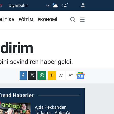
°
Diyarbakır
14
02
19
LİTİKA
EĞİTİM
EKONOMİ
18
19
ndirim
0
ni sevindiren haber geldi.
-
+
A
A
Trend Haberler
Ajda Pekkan'dan
Tarkan'a... Ahbap'a