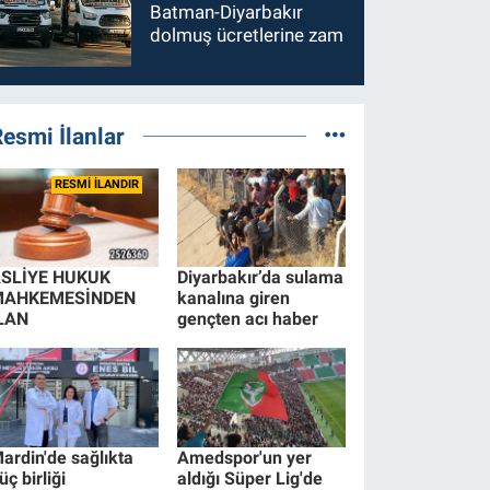
Batman-Diyarbakır
dolmuş ücretlerine zam
esmi İlanlar
RESMİ İLANDIR
SLİYE HUKUK
Diyarbakır’da sulama
MAHKEMESİNDEN
kanalına giren
LAN
gençten acı haber
ardin'de sağlıkta
Amedspor'un yer
üç birliği
aldığı Süper Lig'de