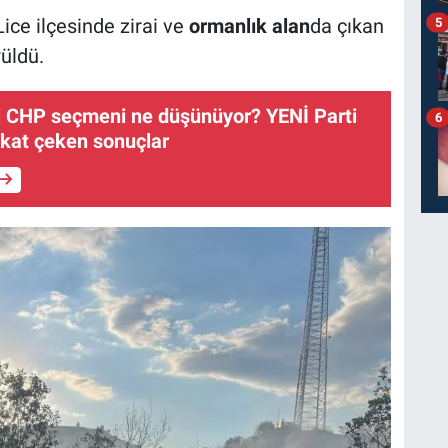
Lice ilçesinde zirai ve
ormanlık alan
da çıkan
5
üldü.
i CHP seçmeni ne düşünüyor? YENİ Parti
6
kat çeken sonuçlar