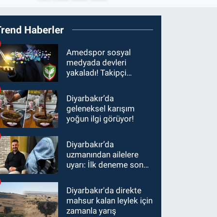
Trend Haberler
Amedspor sosyal
medyada devleri
yakaladı! Takipçi
artışında Türkiye'nin
zirvesine oynuyor
Diyarbakır’da
geleneksel karışım
yoğun ilgi görüyor!
Diyarbakır’da
uzmanından ailelere
uyarı: İlk deneme son
olabilir! Madde beyni
ele geçiriyor
Diyarbakır'da direkte
mahsur kalan leylek için
zamanla yarış