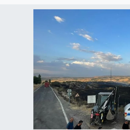
EĞİTİM
ÖZEL HABER
POLİTİKA
SAĞLIK
SPOR
TEKNOLOJİ