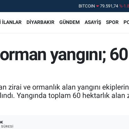
DOLAR
45,43620
%0.
EURO
53,38690
%0.
 İLANLAR
DİYARBAKIR
GÜNDEM
ASAYİŞ
SPOR
PO
STERLİN
61,60380
%0.
G.ALTIN
6862,09000
%0.
 orman yangını; 60
BİST100
14.598,00
%
BITCOIN
79.591,74
%-1.
kan zirai ve ormanlık alan yangını ekipleri
lındı. Yangında toplam 60 hektarlık alan 
DK
 SÜRESI