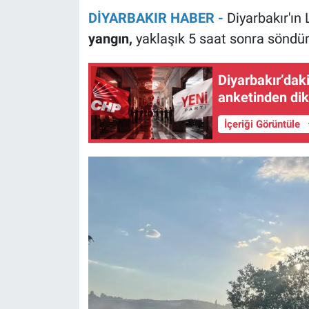
DİYARBAKIR HABER -
Diyarbakır'ın 
yangın,
yaklaşık 5 saat sonra söndür
Diyarbakır’dak
anketinden dik
İçeriği Görüntüle