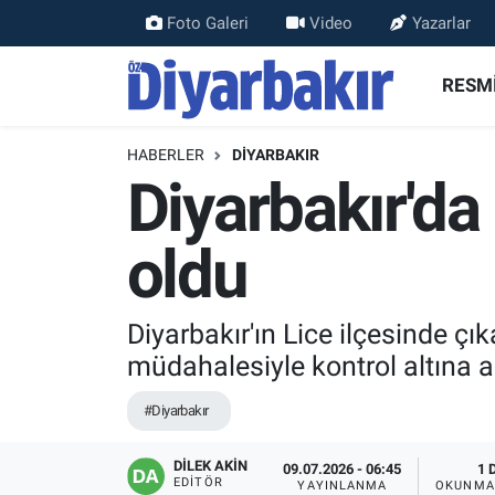
Foto Galeri
Video
Yazarlar
RESMİ İLANLAR
Nöbetçi Eczaneler
RESMİ
ASAYİŞ
Hava Durumu
HABERLER
DİYARBAKIR
Diyarbakır'da
DİYARBAKIR
Namaz Vakitleri
oldu
EKONOMİ
Trafik Durumu
GÜNDEM
Süper Lig Puan Durumu ve Fikstür
Diyarbakır'ın Lice ilçesinde çı
müdahalesiyle kontrol altına a
BÖLGE
Tüm Manşetler
#Diyarbakır
DÜNYA
Son Dakika Haberleri
DİLEK AKİN
09.07.2026 - 06:45
1 
KÜLTÜR SANAT
Haber Arşivi
EDITÖR
YAYINLANMA
OKUNMA