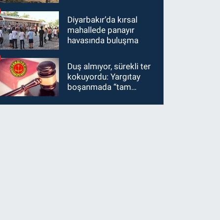
Diyarbakır’da kırsal
mahallede panayır
havasında buluşma
Duş almıyor, sürekli ter
kokuyordu: Yargıtay
boşanmada “tam
kusur” dedi