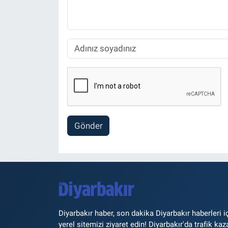
Gönder
Diyarbakır haber, son dakika Diyarbakır haberleri i
yerel sitemizi ziyaret edin! Diyarbakır'da trafik kaz