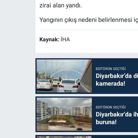
zirai alan yandı.
Yangının çıkış nedeni belirlenmesi iç
Kaynak:
İHA
EDITÖRÜN SEÇTIĞI
Diyarbakır’da dü
kamerada!
EDITÖRÜN SEÇTIĞI
Diyarbakır’da i
buruna!