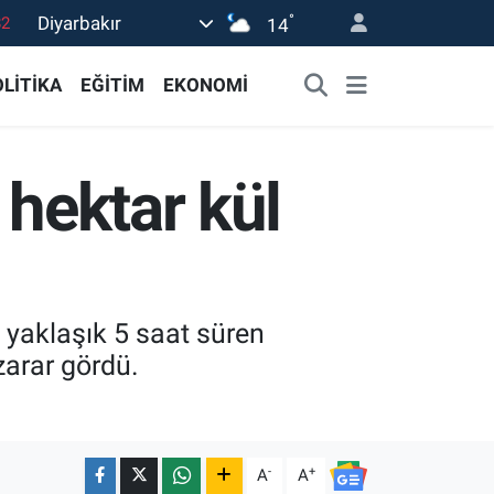
°
Diyarbakır
02
14
19
LİTİKA
EĞİTİM
EKONOMİ
18
19
 hektar kül
0
82
n yaklaşık 5 saat süren
zarar gördü.
-
+
A
A