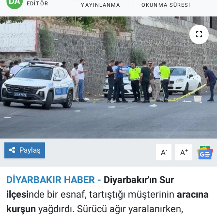
EDITÖR
YAYINLANMA
OKUNMA SÜRESI
EĞİTİM
ÖZEL HABER
POLİTİKA
SAĞLIK
SPOR
TEKNOLOJİ
Paylaş
-
+
A
A
DİYARBAKIR HABER -
Diyarbakır'ın Sur
ilçesi
nde bir esnaf, tartıştığı müşterinin
aracına
kurşun
yağdırdı. Sürücü ağır yaralanırken,