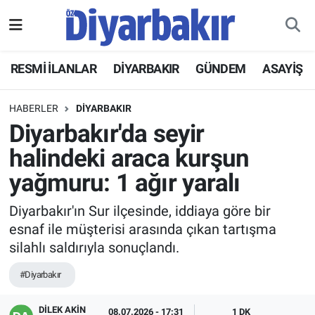
RESMİ İLANLAR
Nöbetçi Eczaneler
RESMİ İLANLAR
DİYARBAKIR
GÜNDEM
ASAYİŞ
ASAYİŞ
Hava Durumu
HABERLER
DİYARBAKIR
DİYARBAKIR
Namaz Vakitleri
Diyarbakır'da seyir
halindeki araca kurşun
EKONOMİ
Trafik Durumu
yağmuru: 1 ağır yaralı
GÜNDEM
Süper Lig Puan Durumu ve Fikstür
Diyarbakır'ın Sur ilçesinde, iddiaya göre bir
esnaf ile müşterisi arasında çıkan tartışma
BÖLGE
Tüm Manşetler
silahlı saldırıyla sonuçlandı.
DÜNYA
Son Dakika Haberleri
#Diyarbakır
KÜLTÜR SANAT
Haber Arşivi
DİLEK AKİN
08.07.2026 - 17:31
1 DK