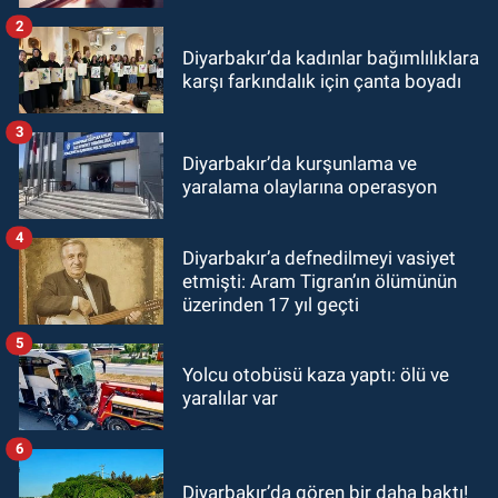
2
Diyarbakır’da kadınlar bağımlılıklara
karşı farkındalık için çanta boyadı
3
Diyarbakır’da kurşunlama ve
yaralama olaylarına operasyon
4
Diyarbakır’a defnedilmeyi vasiyet
etmişti: Aram Tigran’ın ölümünün
üzerinden 17 yıl geçti
5
Yolcu otobüsü kaza yaptı: ölü ve
yaralılar var
6
Diyarbakır’da gören bir daha baktı!