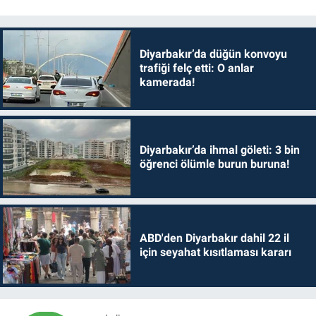
Diyarbakır’da düğün konvoyu
trafiği felç etti: O anlar
kamerada!
Diyarbakır’da ihmal göleti: 3 bin
öğrenci ölümle burun buruna!
ABD'den Diyarbakır dahil 22 il
için seyahat kısıtlaması kararı