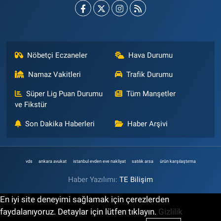
Nöbetçi Eczaneler
Hava Durumu
Namaz Vakitleri
Trafik Durumu
Süper Lig Puan Durumu
Tüm Manşetler
ve Fikstür
Son Dakika Haberleri
Haber Arşivi
vds
ankara avukat
istanbul evden eve nakliyat
satılık arsa
ürün karşılaştırma
Haber Yazılımı:
TE Bilişim
En iyi site deneyimi sağlamak için çerezlerden
faydalanıyoruz. Detaylar için lütfen tıklayın.
Gizlilik