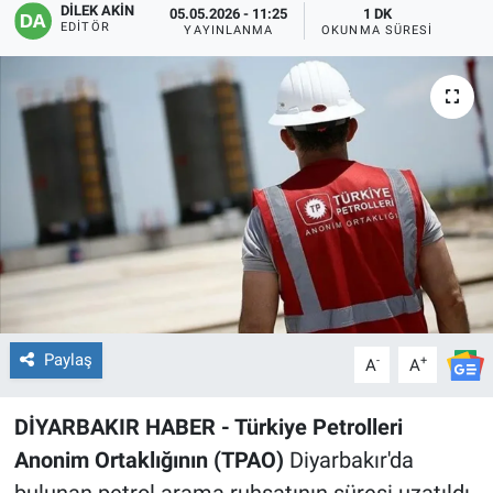
DİLEK AKİN
05.05.2026 - 11:25
1 DK
EDITÖR
YAYINLANMA
OKUNMA SÜRESI
EĞİTİM
ÖZEL HABER
POLİTİKA
SAĞLIK
SPOR
TEKNOLOJİ
Paylaş
-
+
A
A
DİYARBAKIR HABER - Türkiye Petrolleri
Anonim Ortaklığının (TPAO)
Diyarbakır'da