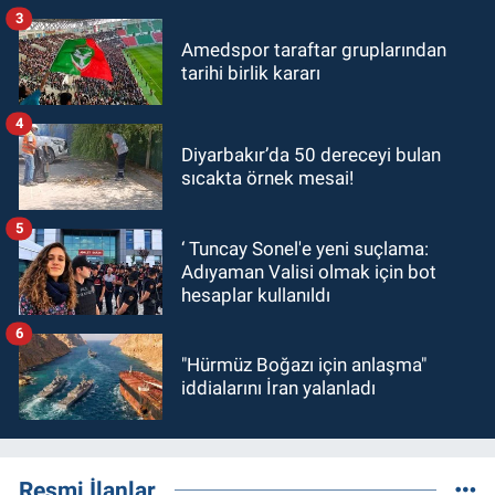
3
Amedspor taraftar gruplarından
tarihi birlik kararı
4
Diyarbakır’da 50 dereceyi bulan
sıcakta örnek mesai!
5
‘ Tuncay Sonel'e yeni suçlama:
Adıyaman Valisi olmak için bot
hesaplar kullanıldı
6
"Hürmüz Boğazı için anlaşma"
iddialarını İran yalanladı
Resmi İlanlar