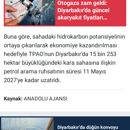
Otogaza zam geldi:
Diyarbakır'da güncel
akaryakıt fiyatları
açıklandı
Buna göre, sahadaki hidrokarbon potansiyelinin
ortaya çıkarılarak ekonomiye kazandırılması
hedefiyle TPAO'nun Diyarbakır'da 15 bin 253
hektar büyüklüğündeki kara sahasına ilişkin
petrol arama ruhsatının süresi 11 Mayıs
2027'ye kadar uzatıldı.
Kaynak:
ANADOLU AJANSI
Diyarbakır’da düğün konvoyu