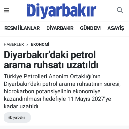
RESMİ İLANLAR
Nöbetçi Eczaneler
RESMİ İLANLAR
DİYARBAKIR
GÜNDEM
ASAYİŞ
ASAYİŞ
Hava Durumu
HABERLER
EKONOMİ
DİYARBAKIR
Namaz Vakitleri
Diyarbakır’daki petrol
arama ruhsatı uzatıldı
EKONOMİ
Trafik Durumu
Türkiye Petrolleri Anonim Ortaklığı’nın
GÜNDEM
Süper Lig Puan Durumu ve Fikstür
Diyarbakır’daki petrol arama ruhsatının süresi,
hidrokarbon potansiyelinin ekonomiye
BÖLGE
Tüm Manşetler
kazandırılması hedefiyle 11 Mayıs 2027’ye
kadar uzatıldı.
DÜNYA
Son Dakika Haberleri
#Diyarbakır
KÜLTÜR SANAT
Haber Arşivi