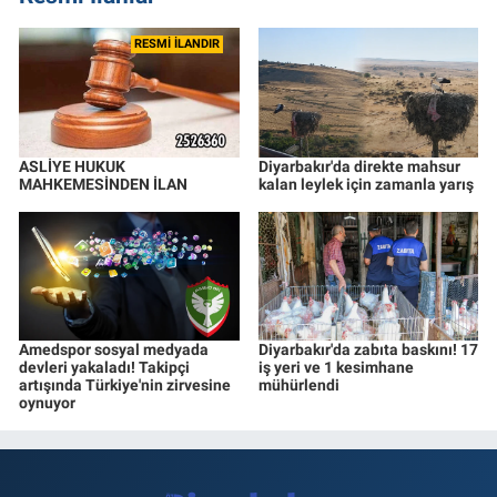
RESMİ İLANDIR
ASLİYE HUKUK
Diyarbakır'da direkte mahsur
MAHKEMESİNDEN İLAN
kalan leylek için zamanla yarış
Amedspor sosyal medyada
Diyarbakır'da zabıta baskını! 17
devleri yakaladı! Takipçi
iş yeri ve 1 kesimhane
artışında Türkiye'nin zirvesine
mühürlendi
oynuyor