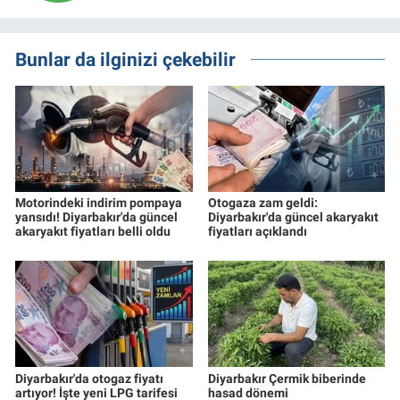
Bunlar da ilginizi çekebilir
Motorindeki indirim pompaya
Otogaza zam geldi:
yansıdı! Diyarbakır'da güncel
Diyarbakır'da güncel akaryakıt
akaryakıt fiyatları belli oldu
fiyatları açıklandı
Diyarbakır'da otogaz fiyatı
Diyarbakır Çermik biberinde
artıyor! İşte yeni LPG tarifesi
hasad dönemi