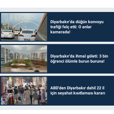
Diyarbakır’da düğün konvoyu
trafiği felç etti: O anlar
kamerada!
Diyarbakır’da ihmal göleti: 3 bin
öğrenci ölümle burun buruna!
ABD'den Diyarbakır dahil 22 il
için seyahat kısıtlaması kararı