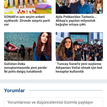
SONAR'ın son seçim anketi
Ajda Pekkan'dan Tarkan'a...
açıklandı: Zirvede sürpriz parti
Ahbap'a yapılan milyonluk
var
bağışlar ortaya çıktı
Gülistan Doku
‘ Tuncay Sonel'e yeni suçlama:
soruşturmasında yeni perde:
Adıyaman Valisi olmak için bot
İki polis dalgıç tutuklandı
hesaplar kullanıldı
Yorumlar