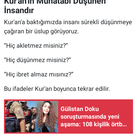
Kur'an'ın Muhatabı Düşünen
İnsandır
Kur'an'a baktığımızda insanı sürekli düşünmeye
çağıran bir üslup görüyoruz.
“Hiç akletmez misiniz?”
“Hiç düşünmez misiniz?”
“Hiç ibret almaz mısınız?”
Bu ifadeler Kur'an boyunca tekrar edilir.
Gülistan Doku
soruşturmasında yeni
aşama: 108 kişilik örtbas
listesi verdik