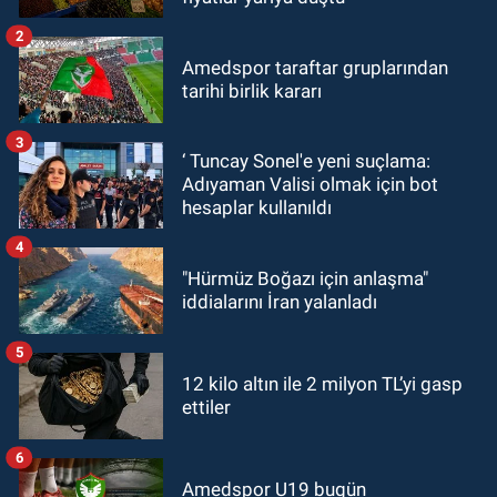
2
Amedspor taraftar gruplarından
tarihi birlik kararı
3
‘ Tuncay Sonel'e yeni suçlama:
Adıyaman Valisi olmak için bot
hesaplar kullanıldı
4
"Hürmüz Boğazı için anlaşma"
iddialarını İran yalanladı
5
12 kilo altın ile 2 milyon TL’yi gasp
ettiler
6
Amedspor U19 bugün