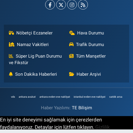
Nöbetçi Eczaneler
Hava Durumu
Namaz Vakitleri
Trafik Durumu
Süper Lig Puan Durumu
Tüm Manşetler
ve Fikstür
Son Dakika Haberleri
Haber Arşivi
vds
ankara avukat
ankara evden eve nakliyat
istanbul evden eve nakliyat
satılık arsa
Haber Yazılımı:
TE Bilişim
En iyi site deneyimi sağlamak için çerezlerden
faydalanıyoruz. Detaylar için lütfen tıklayın.
Gizlilik