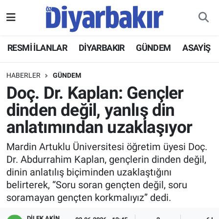
RESMİ İLANLAR
Nöbetçi Eczaneler
RESMİ İLANLAR
DİYARBAKIR
GÜNDEM
ASAYİŞ
ASAYİŞ
Hava Durumu
HABERLER
GÜNDEM
DİYARBAKIR
Namaz Vakitleri
Doç. Dr. Kaplan: Gençler
dinden değil, yanlış din
EKONOMİ
Trafik Durumu
anlatımından uzaklaşıyor
GÜNDEM
Süper Lig Puan Durumu ve Fikstür
Mardin Artuklu Üniversitesi öğretim üyesi Doç.
Dr. Abdurrahim Kaplan, gençlerin dinden değil,
BÖLGE
Tüm Manşetler
dinin anlatılış biçiminden uzaklaştığını
belirterek, “Soru soran gençten değil, soru
DÜNYA
Son Dakika Haberleri
soramayan gençten korkmalıyız” dedi.
KÜLTÜR SANAT
Haber Arşivi
DİLEK AKİN