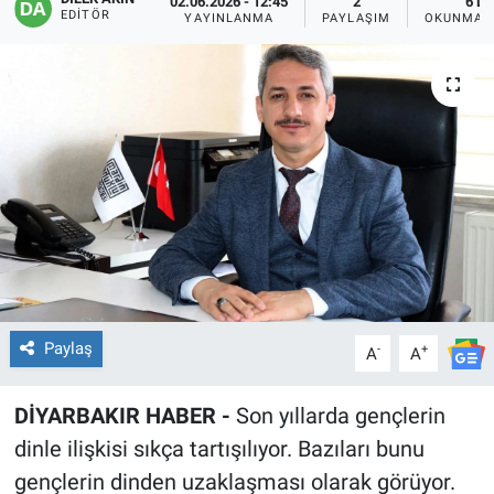
02.06.2026 - 12:45
2
6 D
EDITÖR
YAYINLANMA
PAYLAŞIM
OKUNMA S
EĞİTİM
ÖZEL HABER
POLİTİKA
SAĞLIK
SPOR
TEKNOLOJİ
Paylaş
-
+
A
A
DİYARBAKIR HABER -
Son yıllarda gençlerin
dinle ilişkisi sıkça tartışılıyor. Bazıları bunu
gençlerin dinden uzaklaşması olarak görüyor.