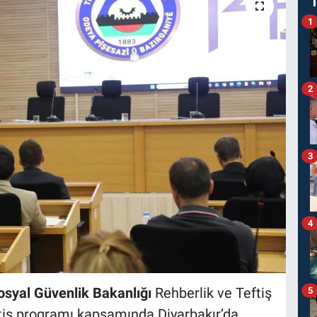
1
2
3
4
yal Güvenlik Bakanlığı
Rehberlik ve Teftiş
5
eftiş programı kapsamında Diyarbakır’da