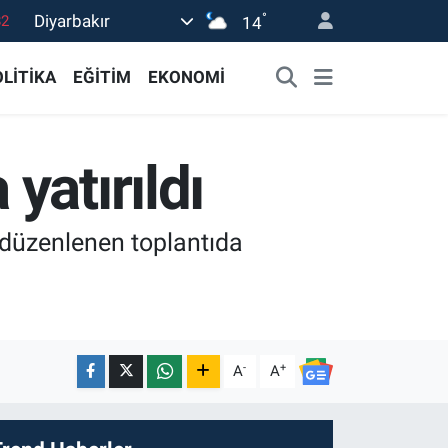
°
Diyarbakır
02
14
19
LİTİKA
EĞİTİM
EKONOMİ
18
19
yatırıldı
0
82
 düzenlenen toplantıda
-
+
A
A