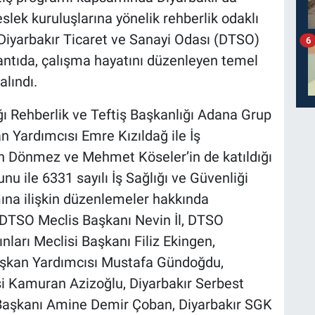
eslek kuruluşlarına yönelik rehberlik odaklı
 Diyarbakır Ticaret ve Sanayi Odası (DTSO)
6
lantıda, çalışma hayatını düzenleyen temel
lındı.
ı Rehberlik ve Teftiş Başkanlığı Adana Grup
 Yardımcısı Emre Kızıldağ ile İş
an Dönmez ve Mehmet Köseler’in de katıldığı
u ile 6331 sayılı İş Sağlığı ve Güvenliği
na ilişkin düzenlemeler hakkında
ya DTSO Meclis Başkanı Nevin İl, DTSO
arı Meclisi Başkanı Filiz Ekingen,
Başkan Yardımcısı Mustafa Gündoğdu,
i Kamuran Azizoğlu, Diyarbakır Serbest
Başkanı Amine Demir Çoban, Diyarbakır SGK