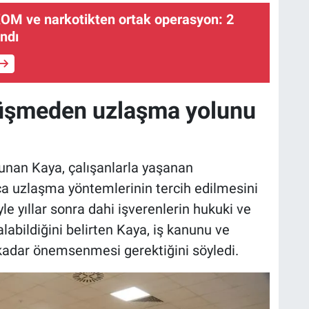
KOM ve narkotikten ortak operasyon: 2
andı
üşmeden uzlaşma yolunu
lunan Kaya, çalışanlarla yaşanan
 uzlaşma yöntemlerinin tercih edilmesini
iyle yıllar sonra dahi işverenlerin hukuki ve
labildiğini belirten Kaya, iş kanunu ve
kadar önemsenmesi gerektiğini söyledi.