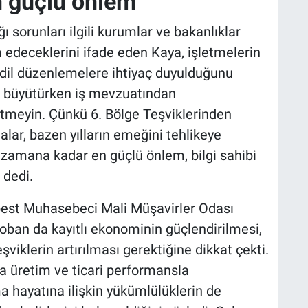
n güçlü önlem"
ı sorunları ilgili kurumlar ve bakanlıklar
deceklerini ifade eden Kaya, işletmelerin
dil düzenlemelere ihtiyaç duyulduğunu
izi büyütürken iş mevzuatından
etmeyin. Çünkü 6. Bölge Teşviklerinden
talar, bazen yılların emeğini tehlikeye
 zamana kadar en güçlü önlem, bilgi sahibi
 dedi.
best Muhasebeci Mali Müşavirler Odası
n da kayıtlı ekonominin güçlendirilmesi,
şviklerin artırılması gerektiğine dikkat çekti.
ca üretim ve ticari performansla
a hayatına ilişkin yükümlülüklerin de