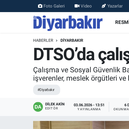
Foto Galeri
Video
Yazarlar
RESMİ İLANLAR
Nöbetçi Eczaneler
RESMİ
ASAYİŞ
Hava Durumu
HABERLER
DİYARBAKIR
DTSO’da çalış
DİYARBAKIR
Namaz Vakitleri
EKONOMİ
Trafik Durumu
Çalışma ve Sosyal Güvenlik Ba
işverenler, meslek örgütleri ve 
GÜNDEM
Süper Lig Puan Durumu ve Fikstür
#Diyarbakır
BÖLGE
Tüm Manşetler
DİLEK AKİN
03.06.2026 - 13:51
6 
EDITÖR
DÜNYA
Son Dakika Haberleri
YAYINLANMA
OKUNMA
KÜLTÜR SANAT
Haber Arşivi