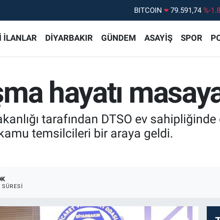
DOLAR
45,43620
%0.
EURO
53,38690
%0.
 İLANLAR
DİYARBAKIR
GÜNDEM
ASAYİŞ
SPOR
PO
STERLİN
61,60380
%0.
G.ALTIN
6862,09000
%0.
ma hayatı masaya 
BİST100
14.598,00
%
BITCOIN
79.591,74
%-1.
kanlığı tarafından DTSO ev sahipliğinde
kamu temsilcileri bir araya geldi.
DK
 SÜRESI