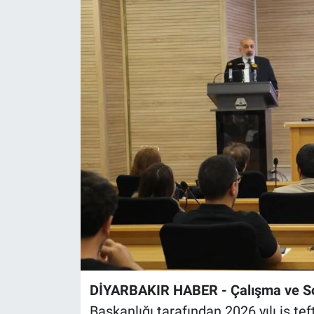
EĞİTİM
ÖZEL HABER
POLİTİKA
SAĞLIK
SPOR
TEKNOLOJİ
DİYARBAKIR HABER - Çalışma ve Sos
Başkanlığı tarafından 2026 yılı iş t