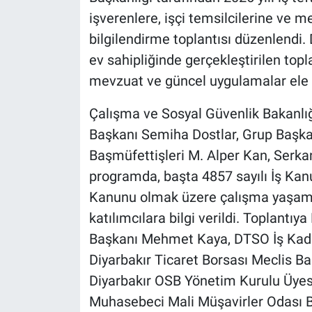
işverenlere, işçi temsilcilerine ve m
bilgilendirme toplantısı düzenlendi.
ev sahipliğinde gerçekleştirilen top
mevzuat ve güncel uygulamalar ele a
Çalışma ve Sosyal Güvenlik Bakanlığ
Başkanı Semiha Dostlar, Grup Başkan
Başmüfettişleri M. Alper Kan, Serk
programda, başta 4857 sayılı İş Kanun
Kanunu olmak üzere çalışma yaşamı
katılımcılara bilgi verildi. Toplantı
Başkanı Mehmet Kaya, DTSO İş Kadınl
Diyarbakır Ticaret Borsası Meclis 
Diyarbakır OSB Yönetim Kurulu Üyes
Muhasebeci Mali Müşavirler Odası 