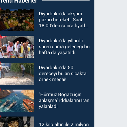
Trend Haberler
Diyarbakır'da akşam
pazarı bereketi: Saat
18.00'den sonra fiyatlar
yarıya düştü
Diyarbakır’da yıllardır
süren cuma geleneği bu
hafta da yaşatıldı
Diyarbakır’da 50
dereceyi bulan sıcakta
örnek mesai!
"Hürmüz Boğazı için
anlaşma" iddialarını İran
yalanladı
12 kilo altın ile 2 milyon