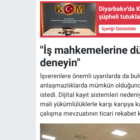
Diyarbakır'da 
şüpheli tutukl
İçeriği Görüntüle
"İş mahkemelerine d
deneyin"
İşverenlere önemli uyarılarda da bu
anlaşmazlıklarda mümkün olduğunca
istedi. Dijital kayıt sistemleri neden
mali yükümlülüklerle karşı karşıya ka
çalışma mevzuatının ticari rekabet 