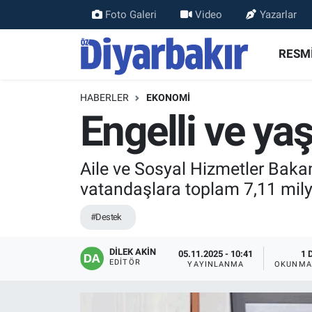
Foto Galeri
Video
Yazarlar
RESMİ İLANLAR
Nöbetçi Eczaneler
RESMİ
ASAYİŞ
Hava Durumu
HABERLER
EKONOMİ
Engelli ve yaş
DİYARBAKIR
Namaz Vakitleri
EKONOMİ
Trafik Durumu
Aile ve Sosyal Hizmetler Baka
vatandaşlara toplam 7,11 milya
GÜNDEM
Süper Lig Puan Durumu ve Fikstür
#Destek
BÖLGE
Tüm Manşetler
DİLEK AKİN
05.11.2025 - 10:41
1 
EDITÖR
DÜNYA
Son Dakika Haberleri
YAYINLANMA
OKUNMA
KÜLTÜR SANAT
Haber Arşivi