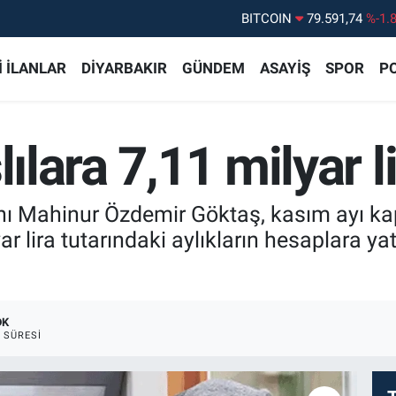
DOLAR
45,43620
%0.
EURO
53,38690
%0.
 İLANLAR
DİYARBAKIR
GÜNDEM
ASAYİŞ
SPOR
PO
STERLİN
61,60380
%0.
G.ALTIN
6862,09000
%0.
lılara 7,11 milyar l
BİST100
14.598,00
%
nı Mahinur Özdemir Göktaş, kasım ayı ka
r lira tutarındaki aylıkların hesaplara ya
DK
 SÜRESI