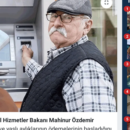
1
2
3
4
l Hizmetler Bakanı Mahinur Özdemir
5
e yaşlı aylıklarının ödemelerinin başladığını