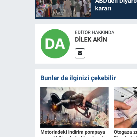
ABD'den Diyarba
kararı
EDITÖR HAKKINDA
DİLEK AKİN
Bunlar da ilginizi çekebilir
Motorindeki indirim pompaya
Otogaza z