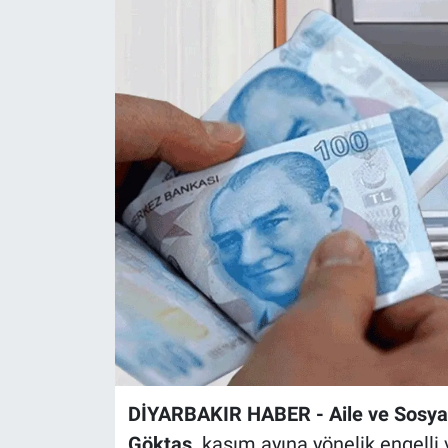
EĞİTİM
ÖZEL HABER
POLİTİKA
SAĞLIK
SPOR
TEKNOLOJİ
DİYARBAKIR HABER - Aile ve Sosya
Göktaş,
kasım ayına yönelik engelli v