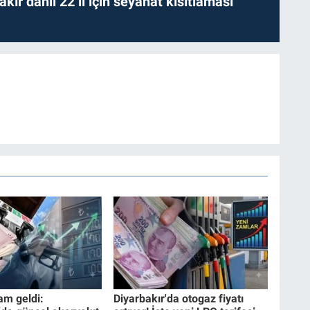
kır dahil 22 il için seyahat kısıtlaması
am geldi:
Diyarbakır'da otogaz fiyatı