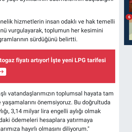
6
nelik hizmetlerin insan odaklı ve hak temelli
ünü vurgulayarak, toplumun her kesimini
ramlarının sürdüğünü belirtti.
togaz fiyatı artıyor! İşte yeni LPG tarifesi
aşlı vatandaşlarımızın toplumsal hayata tam
de yaşamalarını önemsiyoruz. Bu doğrultuda
ığı, 3,14 milyar lira engelli aylığı olmak
ındaki ödemeleri hesaplara yatırmaya
ımıza hayırlı olmasını diliyorum."