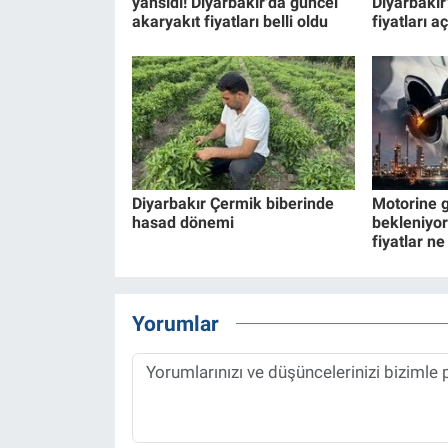
yansıdı! Diyarbakır'da güncel
Diyarbakır
akaryakıt fiyatları belli oldu
fiyatları a
Diyarbakır Çermik biberinde
Motorine g
hasad dönemi
bekleniyor
fiyatlar n
Yorumlar