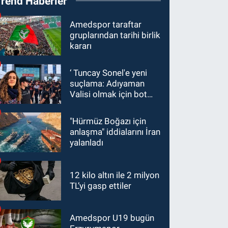
Trend Haberler
Amedspor taraftar
gruplarından tarihi birlik
kararı
‘ Tuncay Sonel'e yeni
suçlama: Adıyaman
Valisi olmak için bot
hesaplar kullanıldı
"Hürmüz Boğazı için
anlaşma" iddialarını İran
yalanladı
12 kilo altın ile 2 milyon
TL’yi gasp ettiler
Amedspor U19 bugün