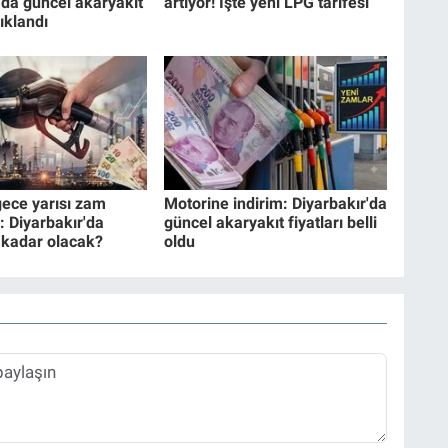
'da güncel akaryakıt
artıyor! İşte yeni LPG tarifesi
çıklandı
ece yarısı zam
Motorine indirim: Diyarbakır'da
: Diyarbakır'da
güncel akaryakıt fiyatları belli
e kadar olacak?
oldu