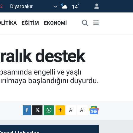
°
Diyarbakır
14
02
19
LİTİKA
EĞİTİM
EKONOMİ
18
19
iralık destek
0
psamında engelli ve yaşlı
tırılmaya başlandığını duyurdu.
-
+
A
A