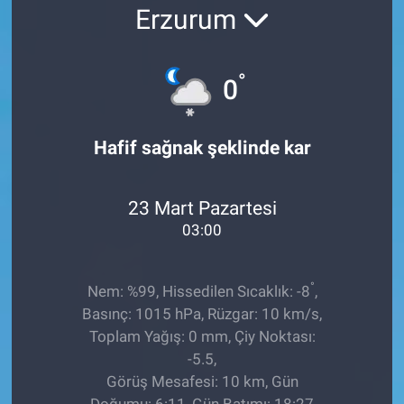
Erzurum
EĞİTİM
ÖZEL HABER
°
0
POLİTİKA
Hafif sağnak şeklinde kar
SAĞLIK
23 Mart Pazartesi
SPOR
03:00
TEKNOLOJİ
°
Nem: %99, Hissedilen Sıcaklık: -8
,
Basınç: 1015 hPa, Rüzgar: 10 km/s,
Toplam Yağış: 0 mm, Çiy Noktası:
-5.5,
Görüş Mesafesi: 10 km, Gün
Doğumu: 6:11, Gün Batımı: 18:27