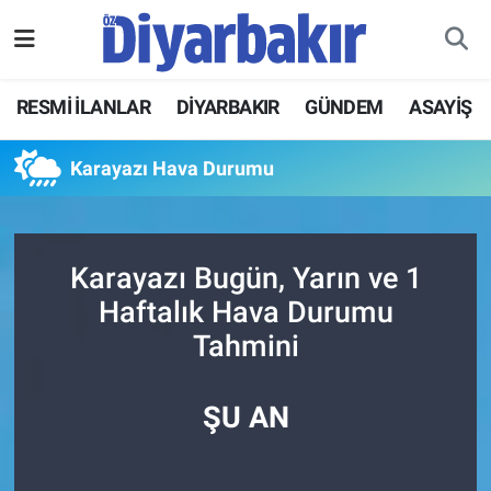
RESMİ İLANLAR
Nöbetçi Eczaneler
RESMİ İLANLAR
DİYARBAKIR
GÜNDEM
ASAYİŞ
ASAYİŞ
Hava Durumu
Karayazı Hava Durumu
DİYARBAKIR
Namaz Vakitleri
EKONOMİ
Trafik Durumu
Karayazı Bugün, Yarın ve 1
Haftalık Hava Durumu
GÜNDEM
Süper Lig Puan Durumu ve Fikstür
Tahmini
BÖLGE
Tüm Manşetler
ŞU AN
DÜNYA
Son Dakika Haberleri
KÜLTÜR SANAT
Haber Arşivi