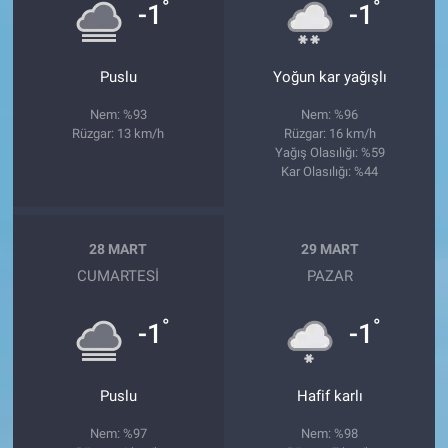
°
°
-1
-1
Puslu
Yoğun kar yağışlı
Nem: %93
Nem: %96
Rüzgar: 13 km/h
Rüzgar: 16 km/h
Yağış Olasılığı: %59
Kar Olasılığı: %44
28 MART
29 MART
CUMARTESI
PAZAR
°
°
-1
-1
Puslu
Hafif karlı
Nem: %97
Nem: %98