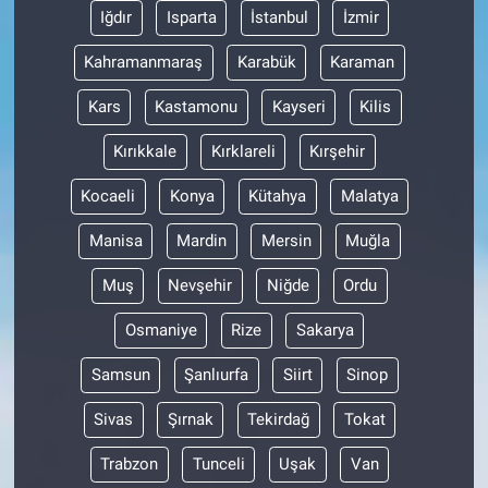
Iğdır
Isparta
İstanbul
İzmir
Kahramanmaraş
Karabük
Karaman
Kars
Kastamonu
Kayseri
Kilis
Kırıkkale
Kırklareli
Kırşehir
Kocaeli
Konya
Kütahya
Malatya
Manisa
Mardin
Mersin
Muğla
Muş
Nevşehir
Niğde
Ordu
Osmaniye
Rize
Sakarya
Samsun
Şanlıurfa
Siirt
Sinop
Sivas
Şırnak
Tekirdağ
Tokat
Trabzon
Tunceli
Uşak
Van