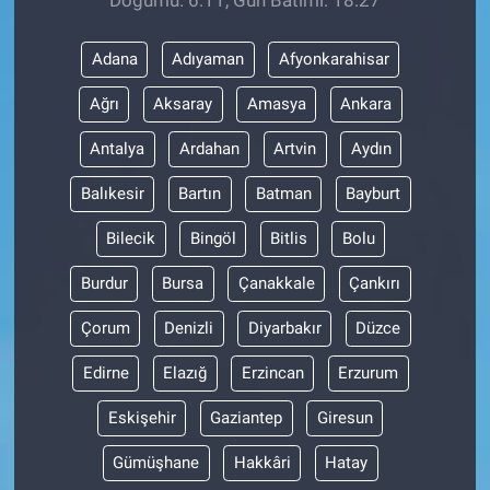
Adana
Adıyaman
Afyonkarahisar
Ağrı
Aksaray
Amasya
Ankara
Antalya
Ardahan
Artvin
Aydın
Balıkesir
Bartın
Batman
Bayburt
Bilecik
Bingöl
Bitlis
Bolu
Burdur
Bursa
Çanakkale
Çankırı
Çorum
Denizli
Diyarbakır
Düzce
Edirne
Elazığ
Erzincan
Erzurum
Eskişehir
Gaziantep
Giresun
Gümüşhane
Hakkâri
Hatay