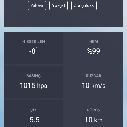
Yalova
Yozgat
Zonguldak
HISSEDILEN
NEM
°
-8
%99
BASINÇ
RÜZGAR
1015
10
hpa
km/s
ÇIY
GÖRÜŞ
-5.5
10
km