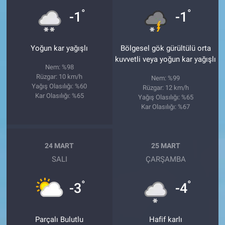
°
°
-1
-1
Yoğun kar yağışlı
Bölgesel gök gürültülü orta
kuvvetli veya yoğun kar yağışlı
Nem: %98
Rüzgar: 10 km/h
Nem: %99
Yağış Olasılığı: %60
Rüzgar: 12 km/h
Kar Olasılığı: %65
Yağış Olasılığı: %65
Kar Olasılığı: %67
24 MART
25 MART
SALI
ÇARŞAMBA
°
°
-3
-4
Parçalı Bulutlu
Hafif karlı