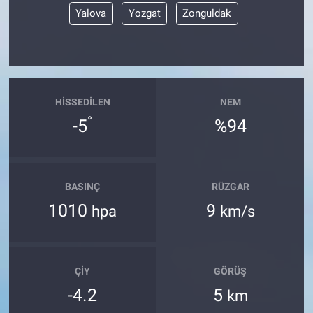
Yalova
Yozgat
Zonguldak
HISSEDILEN
NEM
°
-5
%94
BASINÇ
RÜZGAR
1010
9
hpa
km/s
ÇIY
GÖRÜŞ
-4.2
5
km