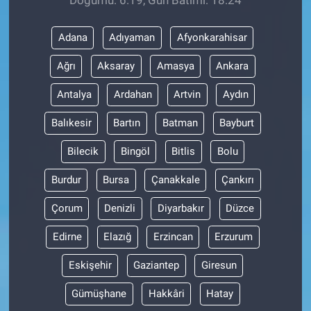
Adana
Adıyaman
Afyonkarahisar
Ağrı
Aksaray
Amasya
Ankara
Antalya
Ardahan
Artvin
Aydın
Balıkesir
Bartın
Batman
Bayburt
Bilecik
Bingöl
Bitlis
Bolu
Burdur
Bursa
Çanakkale
Çankırı
Çorum
Denizli
Diyarbakır
Düzce
Edirne
Elazığ
Erzincan
Erzurum
Eskişehir
Gaziantep
Giresun
Gümüşhane
Hakkâri
Hatay