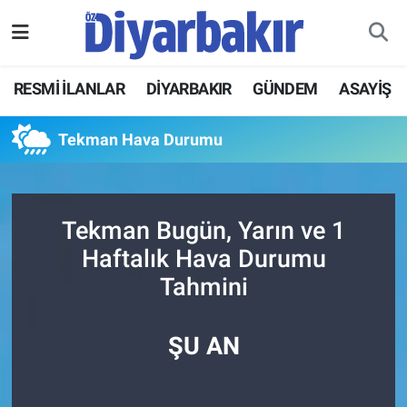
RESMİ İLANLAR
Nöbetçi Eczaneler
RESMİ İLANLAR
DİYARBAKIR
GÜNDEM
ASAYİŞ
ASAYİŞ
Hava Durumu
Tekman Hava Durumu
DİYARBAKIR
Namaz Vakitleri
EKONOMİ
Trafik Durumu
Tekman Bugün, Yarın ve 1
Haftalık Hava Durumu
GÜNDEM
Süper Lig Puan Durumu ve Fikstür
Tahmini
BÖLGE
Tüm Manşetler
ŞU AN
DÜNYA
Son Dakika Haberleri
KÜLTÜR SANAT
Haber Arşivi