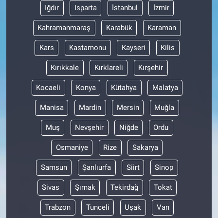
Iğdır
Isparta
İstanbul
İzmir
Kahramanmaraş
Karabük
Karaman
Kars
Kastamonu
Kayseri
Kilis
Kırıkkale
Kırklareli
Kırşehir
Kocaeli
Konya
Kütahya
Malatya
Manisa
Mardin
Mersin
Muğla
Muş
Nevşehir
Niğde
Ordu
Osmaniye
Rize
Sakarya
Samsun
Şanlıurfa
Siirt
Sinop
Sivas
Şırnak
Tekirdağ
Tokat
Trabzon
Tunceli
Uşak
Van