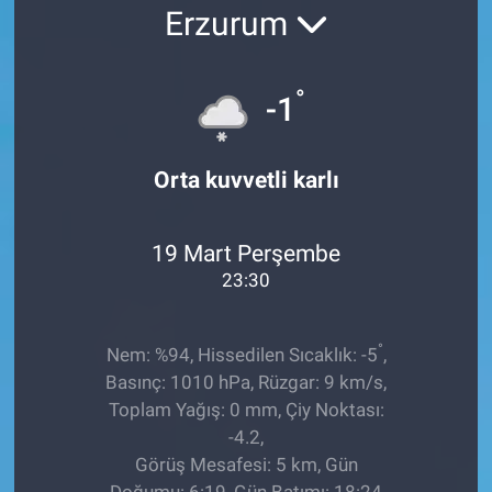
Erzurum
EĞİTİM
ÖZEL HABER
°
-1
POLİTİKA
Orta kuvvetli karlı
SAĞLIK
19 Mart Perşembe
SPOR
23:30
TEKNOLOJİ
°
Nem: %94, Hissedilen Sıcaklık: -5
,
Basınç: 1010 hPa, Rüzgar: 9 km/s,
Toplam Yağış: 0 mm, Çiy Noktası:
-4.2,
Görüş Mesafesi: 5 km, Gün
Doğumu: 6:19, Gün Batımı: 18:24