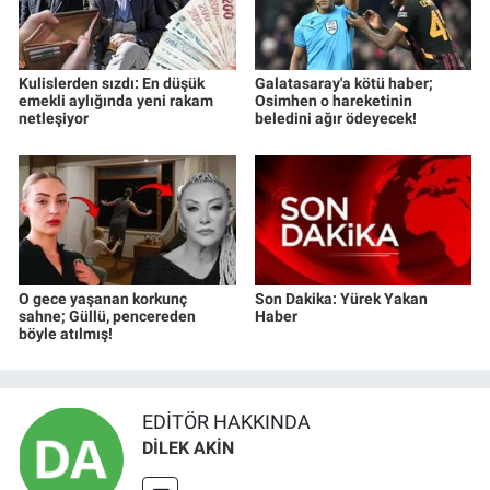
Kulislerden sızdı: En düşük
Galatasaray'a kötü haber;
emekli aylığında yeni rakam
Osimhen o hareketinin
netleşiyor
beledini ağır ödeyecek!
O gece yaşanan korkunç
Son Dakika: Yürek Yakan
sahne; Güllü, pencereden
Haber
böyle atılmış!
EDITÖR HAKKINDA
DİLEK AKİN