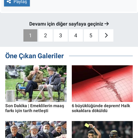
Paylaş
Devamı için diğer sayfaya geçiniz
1
2
3
4
5
Öne Çıkan Galeriler
Son Dakika | Emeklilerin maaş
6 büyüklüğünde deprem! Halk
farkı için tarih netleşti
sokaklara döküldü