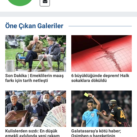
Öne Çıkan Galeriler
Son Dakika | Emeklilerin maaş
6 büyüklüğünde deprem! Halk
farkı için tarih netleşti
sokaklara döküldü
Kulislerden sızdı: En düşük
Galatasaray'a kötü haber;
emekli aylığında yeni rakam
Osimhen o hareketinin