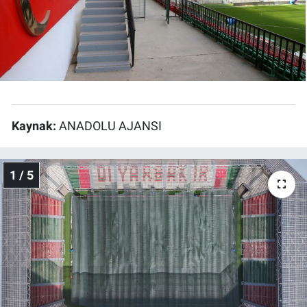
EĞİTİM
ÖZEL HABER
POLİTİKA
Kaynak:
ANADOLU AJANSI
SAĞLIK
SPOR
1 / 5
TEKNOLOJİ