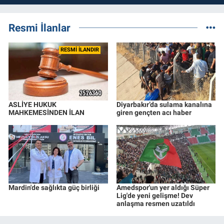
Resmi İlanlar
RESMİ İLANDIR
ASLİYE HUKUK
Diyarbakır’da sulama kanalına
MAHKEMESİNDEN İLAN
giren gençten acı haber
Mardin'de sağlıkta güç birliği
Amedspor'un yer aldığı Süper
Lig'de yeni gelişme! Dev
anlaşma resmen uzatıldı