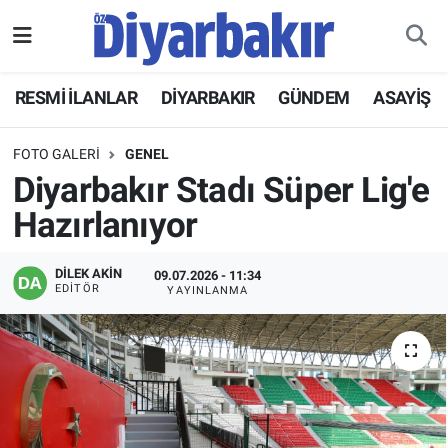
RESMİ İLANLAR
Nöbetçi Eczaneler
RESMİ İLANLAR
DİYARBAKIR
GÜNDEM
ASAYİŞ
ASAYİŞ
Hava Durumu
FOTO GALERI
GENEL
DİYARBAKIR
Namaz Vakitleri
Diyarbakır Stadı Süper Lig'e
Hazırlanıyor
EKONOMİ
Trafik Durumu
DİLEK AKİN
09.07.2026 - 11:34
GÜNDEM
Süper Lig Puan Durumu ve Fikstür
EDITÖR
YAYINLANMA
BÖLGE
Tüm Manşetler
DÜNYA
Son Dakika Haberleri
KÜLTÜR SANAT
Haber Arşivi