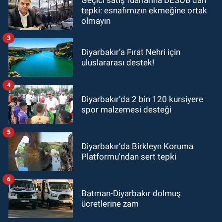
tepki: esnafımızın ekmeğine ortak
olmayın
3
Diyarbakır’a Fırat Nehri için
uluslararası destek!
4
Diyarbakır’da 2 bin 120 kursiyere
spor malzemesi desteği
5
Diyarbakır’da Birkleyn Koruma
Platformu'ndan sert tepki
6
Batman-Diyarbakır dolmuş
ücretlerine zam