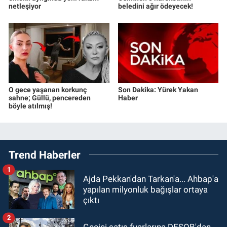
netleşiyor
beledini ağır ödeyecek!
O gece yaşanan korkunç
Son Dakika: Yürek Yakan
sahne; Güllü, pencereden
Haber
böyle atılmış!
Trend Haberler
1
Ajda Pekkan'dan Tarkan'a... Ahbap'a
yapılan milyonluk bağışlar ortaya
çıktı
2
Geçici satış fuarlarına DESOB'dan