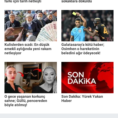
farkı için tarih netleşti
sokaklara döküldü
Kulislerden sızdı: En düşük
Galatasaray'a kötü haber;
emekli aylığında yeni rakam
Osimhen o hareketinin
netleşiyor
beledini ağır ödeyecek!
O gece yaşanan korkunç
Son Dakika: Yürek Yakan
sahne; Güllü, pencereden
Haber
böyle atılmış!