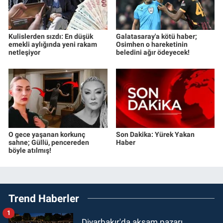
Kulislerden sızdı: En düşük
Galatasaray'a kötü haber;
emekli aylığında yeni rakam
Osimhen o hareketinin
netleşiyor
beledini ağır ödeyecek!
O gece yaşanan korkunç
Son Dakika: Yürek Yakan
sahne; Güllü, pencereden
Haber
böyle atılmış!
Trend Haberler
1
Diyarbakır'da akşam pazarı