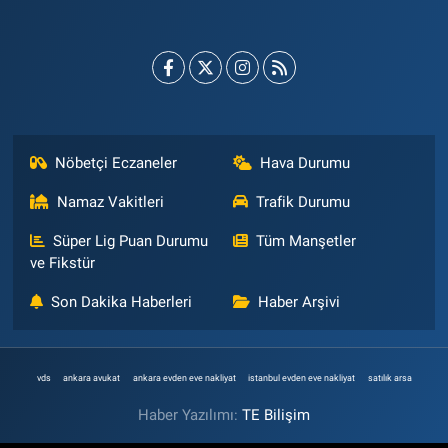
Nöbetçi Eczaneler
Hava Durumu
Namaz Vakitleri
Trafik Durumu
Süper Lig Puan Durumu
Tüm Manşetler
ve Fikstür
Son Dakika Haberleri
Haber Arşivi
vds
ankara avukat
ankara evden eve nakliyat
istanbul evden eve nakliyat
satılık arsa
Haber Yazılımı:
TE Bilişim