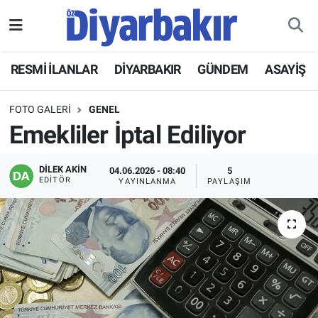
RESMİ İLANLAR
Nöbetçi Eczaneler
RESMİ İLANLAR
DİYARBAKIR
GÜNDEM
ASAYİŞ
ASAYİŞ
Hava Durumu
FOTO GALERI
GENEL
DİYARBAKIR
Namaz Vakitleri
Emekliler İptal Ediliyor
EKONOMİ
Trafik Durumu
DİLEK AKİN
04.06.2026 - 08:40
5
EDITÖR
YAYINLANMA
PAYLAŞIM
GÜNDEM
Süper Lig Puan Durumu ve Fikstür
BÖLGE
Tüm Manşetler
DÜNYA
Son Dakika Haberleri
KÜLTÜR SANAT
Haber Arşivi