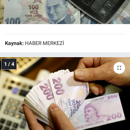
EĞİTİM
ÖZEL HABER
POLİTİKA
Kaynak:
HABER MERKEZİ
SAĞLIK
1 / 4
SPOR
TEKNOLOJİ