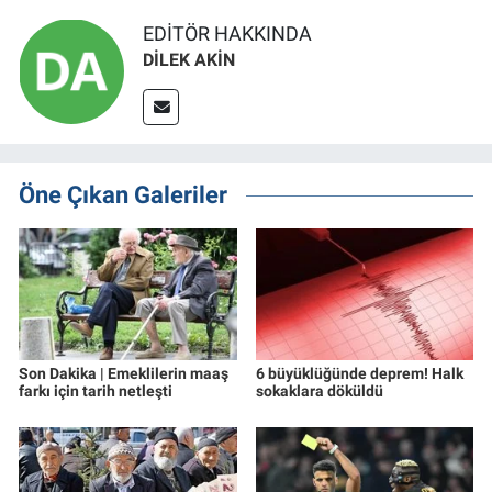
EDITÖR HAKKINDA
DİLEK AKİN
Öne Çıkan Galeriler
Son Dakika | Emeklilerin maaş
6 büyüklüğünde deprem! Halk
farkı için tarih netleşti
sokaklara döküldü