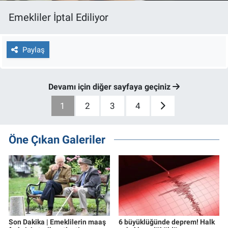
Emekliler İptal Ediliyor
Paylaş
Devamı için diğer sayfaya geçiniz
1
2
3
4
Öne Çıkan Galeriler
Son Dakika | Emeklilerin maaş
6 büyüklüğünde deprem! Halk