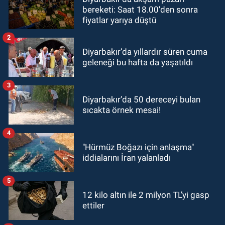
bereketi: Saat 18.00'den sonra
fiyatlar yarıya düştü
2
Diyarbakır’da yıllardır süren cuma
geleneği bu hafta da yaşatıldı
3
Diyarbakır’da 50 dereceyi bulan
sıcakta örnek mesai!
4
"Hürmüz Boğazı için anlaşma"
iddialarını İran yalanladı
5
12 kilo altın ile 2 milyon TL’yi gasp
ettiler