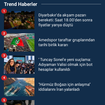
Trend Haberler
1
Diyarbakır'da akşam pazarı
bereketi: Saat 18.00'den sonra
fiyatlar yarıya düştü
2
Amedspor taraftar gruplarından
tarihi birlik kararı
3
‘ Tuncay Sonel'e yeni suçlama:
Adıyaman Valisi olmak için bot
hesaplar kullanıldı
4
"Hürmüz Boğazı için anlaşma"
iddialarını İran yalanladı
5