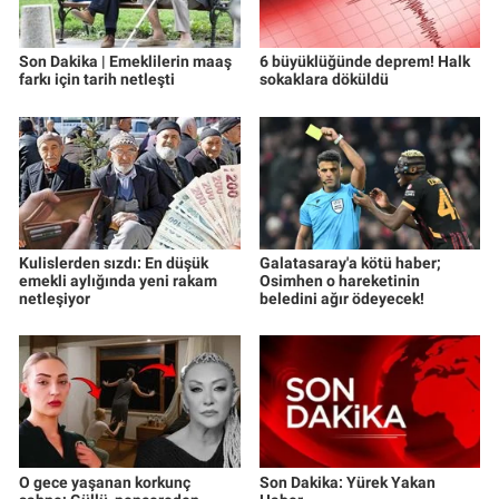
Son Dakika | Emeklilerin maaş
6 büyüklüğünde deprem! Halk
farkı için tarih netleşti
sokaklara döküldü
Kulislerden sızdı: En düşük
Galatasaray'a kötü haber;
emekli aylığında yeni rakam
Osimhen o hareketinin
netleşiyor
beledini ağır ödeyecek!
O gece yaşanan korkunç
Son Dakika: Yürek Yakan