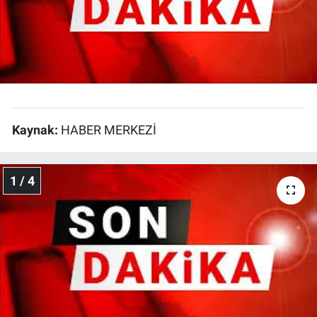
EĞİTİM
ÖZEL HABER
POLİTİKA
Kaynak:
HABER MERKEZİ
SAĞLIK
SPOR
1 / 4
TEKNOLOJİ