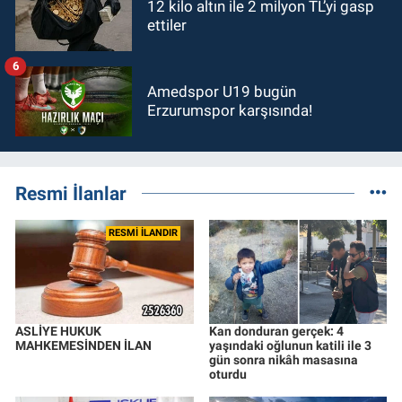
12 kilo altın ile 2 milyon TL’yi gasp
ettiler
6
Amedspor U19 bugün
Erzurumspor karşısında!
Resmi İlanlar
RESMİ İLANDIR
ASLİYE HUKUK
Kan donduran gerçek: 4
MAHKEMESİNDEN İLAN
yaşındaki oğlunun katili ile 3
gün sonra nikâh masasına
oturdu