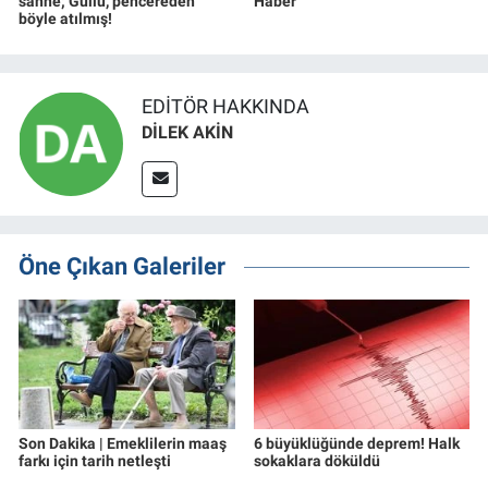
sahne; Güllü, pencereden
Haber
böyle atılmış!
EDITÖR HAKKINDA
DİLEK AKİN
Öne Çıkan Galeriler
Son Dakika | Emeklilerin maaş
6 büyüklüğünde deprem! Halk
farkı için tarih netleşti
sokaklara döküldü