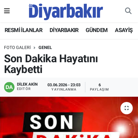
RESMİ İLANLAR
Nöbetçi Eczaneler
RESMİ İLANLAR
DİYARBAKIR
GÜNDEM
ASAYİŞ
ASAYİŞ
Hava Durumu
FOTO GALERI
GENEL
DİYARBAKIR
Namaz Vakitleri
Son Dakika Hayatını
Kaybetti
EKONOMİ
Trafik Durumu
DİLEK AKİN
03.06.2026 - 23:03
6
GÜNDEM
Süper Lig Puan Durumu ve Fikstür
EDITÖR
YAYINLANMA
PAYLAŞIM
BÖLGE
Tüm Manşetler
DÜNYA
Son Dakika Haberleri
KÜLTÜR SANAT
Haber Arşivi