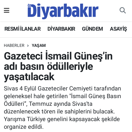
RESMİ İLANLAR
Nöbetçi Eczaneler
RESMİ İLANLAR
DİYARBAKIR
GÜNDEM
ASAYİŞ
ASAYİŞ
Hava Durumu
HABERLER
YAŞAM
DİYARBAKIR
Namaz Vakitleri
Gazeteci İsmail Güneş’in
adı basın ödülleriyle
EKONOMİ
Trafik Durumu
yaşatılacak
GÜNDEM
Süper Lig Puan Durumu ve Fikstür
Sivas 4 Eylül Gazeteciler Cemiyeti tarafından
geleneksel hale getirilen "İsmail Güneş Basın
BÖLGE
Tüm Manşetler
Ödülleri”, Temmuz ayında Sivas'ta
düzenlenecek tören ile sahiplerini bulacak.
DÜNYA
Son Dakika Haberleri
Yarışma Türkiye genelini kapsayacak şekilde
organize edildi.
KÜLTÜR SANAT
Haber Arşivi