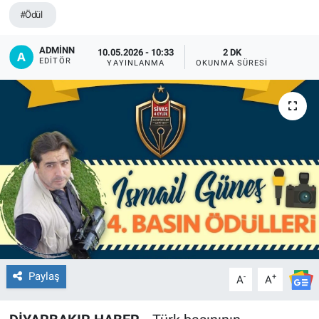
#Ödül
EĞİTİM
ADMİNN
10.05.2026 - 10:33
2 DK
ÖZEL HABER
EDITÖR
YAYINLANMA
OKUNMA SÜRESI
POLİTİKA
SAĞLIK
SPOR
TEKNOLOJİ
Paylaş
-
+
A
A