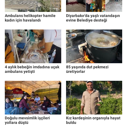
Ambulans helikopter hamile
Diyarbakır’da yaşlı vatandaşın
kadın için havalandı
evine Belediye desteği
4 aylık bebeğin imdadına uçak
85 yaşında dut pekmezi
ambulans yetişti
üretiyorlar
Doğulu mevsimlik işçileri
Kız kardeşinin organıyla hayat
yollara düştü
buldu