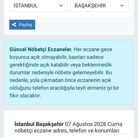
EĞİTİM
Paylaş
ÖZEL HABER
POLİTİKA
Güncel Nöbetçi Eczaneler.
Her eczane gece
boyunca açık olmayabilir, bazıları sadece
SAĞLIK
gerektiğinde açık kalabilir veya beklenmedik
durumlar nedeniyle nöbete gelemeyebilir. Bu
SPOR
nedenle, yola çıkmadan önce eczanenin açık
olduğunu telefon aracılığıyla teyit etmeniz iyi bir
TEKNOLOJİ
fikir olacaktır.
İstanbul Başakşehir
07 Ağustos 2026 Cuma
nöbetçi eczane adres, telefon ve konumları