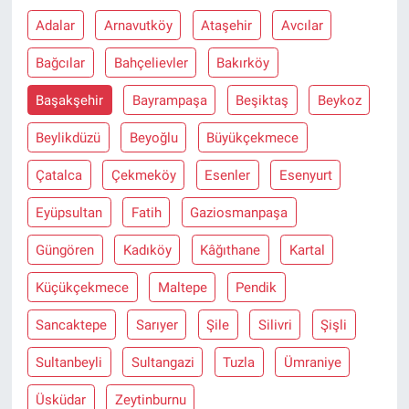
Adalar
Arnavutköy
Ataşehir
Avcılar
Bağcılar
Bahçelievler
Bakırköy
Başakşehir
Bayrampaşa
Beşiktaş
Beykoz
Beylikdüzü
Beyoğlu
Büyükçekmece
Çatalca
Çekmeköy
Esenler
Esenyurt
Eyüpsultan
Fatih
Gaziosmanpaşa
Güngören
Kadıköy
Kâğıthane
Kartal
Küçükçekmece
Maltepe
Pendik
Sancaktepe
Sarıyer
Şile
Silivri
Şişli
Sultanbeyli
Sultangazi
Tuzla
Ümraniye
Üsküdar
Zeytinburnu