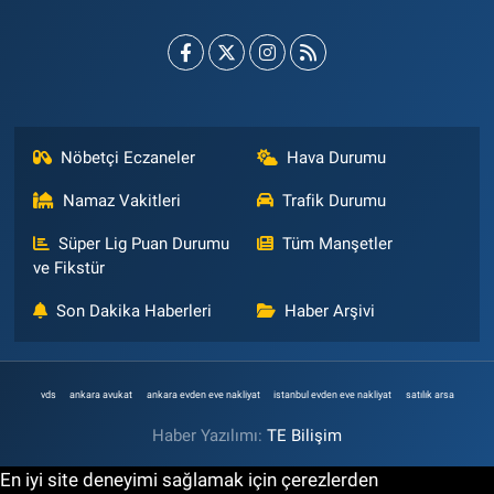
Nöbetçi Eczaneler
Hava Durumu
Namaz Vakitleri
Trafik Durumu
Süper Lig Puan Durumu
Tüm Manşetler
ve Fikstür
Son Dakika Haberleri
Haber Arşivi
vds
ankara avukat
ankara evden eve nakliyat
istanbul evden eve nakliyat
satılık arsa
Haber Yazılımı:
TE Bilişim
En iyi site deneyimi sağlamak için çerezlerden