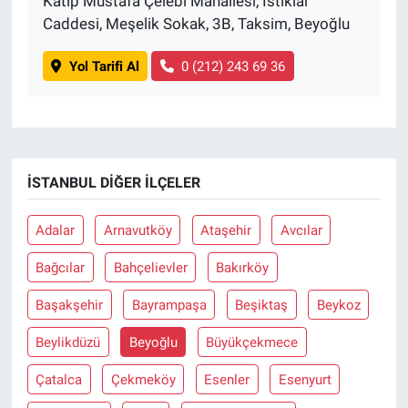
Katip Mustafa Çelebi Mahallesi, İstiklal
Caddesi, Meşelik Sokak, 3B, Taksim, Beyoğlu
Yol Tarifi Al
0 (212) 243 69 36
İSTANBUL DIĞER İLÇELER
Adalar
Arnavutköy
Ataşehir
Avcılar
Bağcılar
Bahçelievler
Bakırköy
Başakşehir
Bayrampaşa
Beşiktaş
Beykoz
Beylikdüzü
Beyoğlu
Büyükçekmece
Çatalca
Çekmeköy
Esenler
Esenyurt