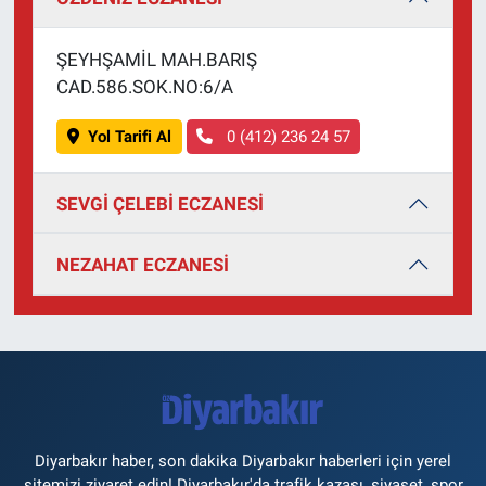
ŞEYHŞAMİL MAH.BARIŞ
CAD.586.SOK.NO:6/A
Yol Tarifi Al
0 (412) 236 24 57
SEVGİ ÇELEBİ ECZANESİ
NEZAHAT ECZANESİ
Diyarbakır haber, son dakika Diyarbakır haberleri için yerel
sitemizi ziyaret edin! Diyarbakır'da trafik kazası, siyaset, spor