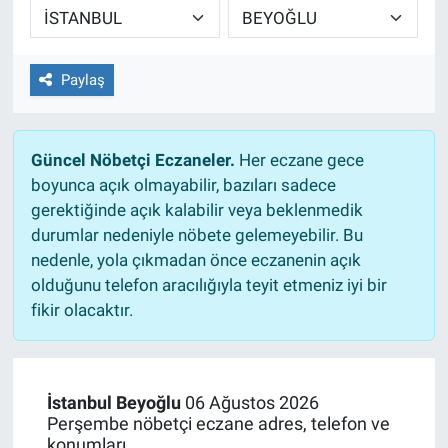
EĞİTİM
Paylaş
ÖZEL HABER
POLİTİKA
Güncel Nöbetçi Eczaneler.
Her eczane gece
boyunca açık olmayabilir, bazıları sadece
SAĞLIK
gerektiğinde açık kalabilir veya beklenmedik
durumlar nedeniyle nöbete gelemeyebilir. Bu
SPOR
nedenle, yola çıkmadan önce eczanenin açık
olduğunu telefon aracılığıyla teyit etmeniz iyi bir
TEKNOLOJİ
fikir olacaktır.
İstanbul Beyoğlu
06 Ağustos 2026
Perşembe nöbetçi eczane adres, telefon ve
konumları