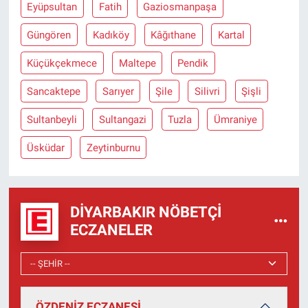
Eyüpsultan
Fatih
Gaziosmanpaşa
Güngören
Kadıköy
Kâğıthane
Kartal
Küçükçekmece
Maltepe
Pendik
Sancaktepe
Sarıyer
Şile
Silivri
Şişli
Sultanbeyli
Sultangazi
Tuzla
Ümraniye
Üsküdar
Zeytinburnu
DIYARBAKIR NÖBETÇI
ECZANELER
ÖZDENİZ ECZANESİ