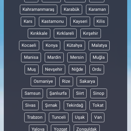
Kahramanmaraş
Karabük
Karaman
Kars
Kastamonu
Kayseri
Kilis
Kırıkkale
Kırklareli
Kırşehir
Kocaeli
Konya
Kütahya
Malatya
Manisa
Mardin
Mersin
Muğla
Muş
Nevşehir
Niğde
Ordu
Osmaniye
Rize
Sakarya
Samsun
Şanlıurfa
Siirt
Sinop
Sivas
Şırnak
Tekirdağ
Tokat
Trabzon
Tunceli
Uşak
Van
Yalova
Yozgat
Zonguldak