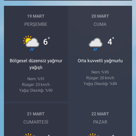
19 MART
20 MART
PERŞEMBE
CUMA
°
°
6
4
Bölgesel düzensiz yağmur
Orta kuvvetli yağmurlu
yağışlı
Nem: %95
Rüzgar: 20 km/h
Nem: %91
Yağış Olasılığı: %84
Rüzgar: 23 km/h
Yağış Olasılığı: %90
21 MART
22 MART
CUMARTESI
PAZAR