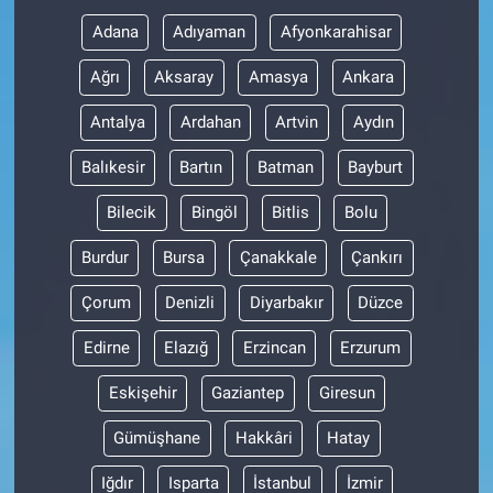
Adana
Adıyaman
Afyonkarahisar
Ağrı
Aksaray
Amasya
Ankara
Antalya
Ardahan
Artvin
Aydın
Balıkesir
Bartın
Batman
Bayburt
Bilecik
Bingöl
Bitlis
Bolu
Burdur
Bursa
Çanakkale
Çankırı
Çorum
Denizli
Diyarbakır
Düzce
Edirne
Elazığ
Erzincan
Erzurum
Eskişehir
Gaziantep
Giresun
Gümüşhane
Hakkâri
Hatay
Iğdır
Isparta
İstanbul
İzmir