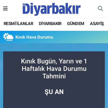
RESMİ İLANLAR
Nöbetçi Eczaneler
RESMİ İLANLAR
DİYARBAKIR
GÜNDEM
ASAYİŞ
ASAYİŞ
Hava Durumu
Kınık Hava Durumu
DİYARBAKIR
Namaz Vakitleri
EKONOMİ
Trafik Durumu
Kınık Bugün, Yarın ve 1
Haftalık Hava Durumu
GÜNDEM
Süper Lig Puan Durumu ve Fikstür
Tahmini
BÖLGE
Tüm Manşetler
ŞU AN
DÜNYA
Son Dakika Haberleri
KÜLTÜR SANAT
Haber Arşivi