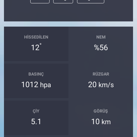
HISSEDILEN
NEM
°
12
%56
BASINÇ
RÜZGAR
1012
20
hpa
km/s
ÇIY
GÖRÜŞ
5.1
10
km