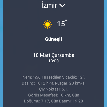
İzmir
EĞİTİM
ÖZEL HABER
°
15
POLİTİKA
Güneşli
SAĞLIK
18 Mart Çarşamba
SPOR
13:00
TEKNOLOJİ
°
Nem: %56, Hissedilen Sıcaklık: 12
,
Basınç: 1012 hPa, Rüzgar: 20 km/s,
Çiy Noktası: 5.1,
Görüş Mesafesi: 10 km, Gün
Doğumu: 7:17, Gün Batımı: 19:20