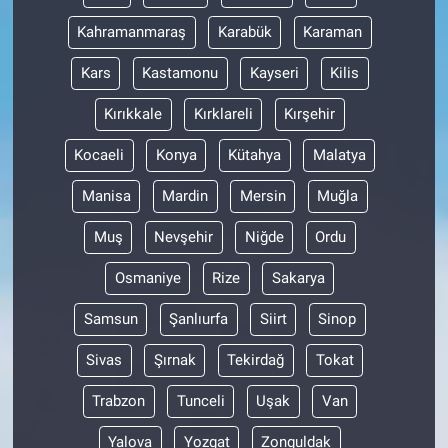
Kahramanmaraş
Karabük
Karaman
Kars
Kastamonu
Kayseri
Kilis
Kırıkkale
Kırklareli
Kırşehir
Kocaeli
Konya
Kütahya
Malatya
Manisa
Mardin
Mersin
Muğla
Muş
Nevşehir
Niğde
Ordu
Osmaniye
Rize
Sakarya
Samsun
Şanlıurfa
Siirt
Sinop
Sivas
Şırnak
Tekirdağ
Tokat
Trabzon
Tunceli
Uşak
Van
Yalova
Yozgat
Zonguldak