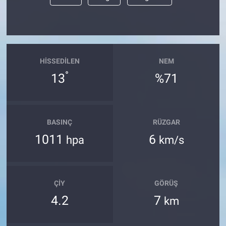
HISSEDILEN
NEM
°
13
%71
BASINÇ
RÜZGAR
1011
6
hpa
km/s
ÇIY
GÖRÜŞ
4.2
7
km