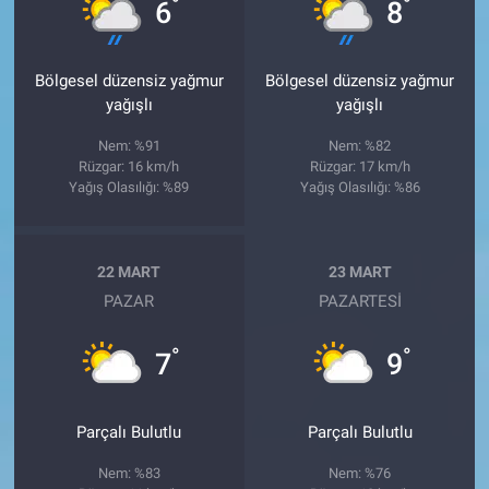
°
°
6
8
Bölgesel düzensiz yağmur
Bölgesel düzensiz yağmur
yağışlı
yağışlı
Nem: %91
Nem: %82
Rüzgar: 16 km/h
Rüzgar: 17 km/h
Yağış Olasılığı: %89
Yağış Olasılığı: %86
22 MART
23 MART
PAZAR
PAZARTESI
°
°
7
9
Parçalı Bulutlu
Parçalı Bulutlu
Nem: %83
Nem: %76