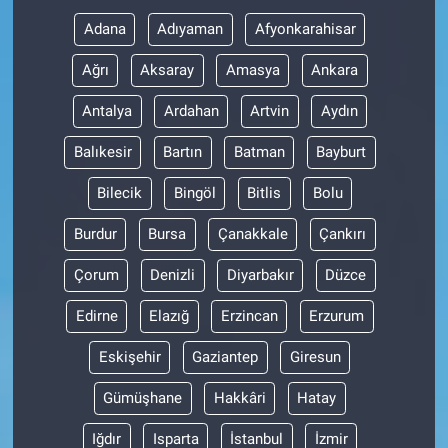
Adana
Adıyaman
Afyonkarahisar
Ağrı
Aksaray
Amasya
Ankara
Antalya
Ardahan
Artvin
Aydın
Balıkesir
Bartın
Batman
Bayburt
Bilecik
Bingöl
Bitlis
Bolu
Burdur
Bursa
Çanakkale
Çankırı
Çorum
Denizli
Diyarbakır
Düzce
Edirne
Elazığ
Erzincan
Erzurum
Eskişehir
Gaziantep
Giresun
Gümüşhane
Hakkâri
Hatay
Iğdır
Isparta
İstanbul
İzmir