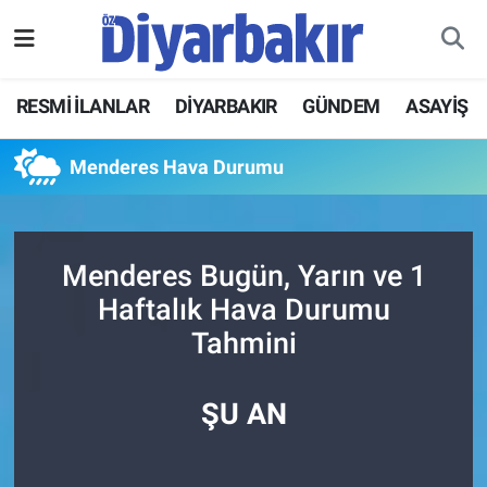
RESMİ İLANLAR
Nöbetçi Eczaneler
RESMİ İLANLAR
DİYARBAKIR
GÜNDEM
ASAYİŞ
ASAYİŞ
Hava Durumu
Menderes Hava Durumu
DİYARBAKIR
Namaz Vakitleri
EKONOMİ
Trafik Durumu
Menderes Bugün, Yarın ve 1
Haftalık Hava Durumu
GÜNDEM
Süper Lig Puan Durumu ve Fikstür
Tahmini
BÖLGE
Tüm Manşetler
ŞU AN
DÜNYA
Son Dakika Haberleri
KÜLTÜR SANAT
Haber Arşivi