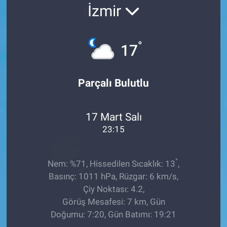
İzmir
EĞİTİM
ÖZEL HABER
°
17
POLİTİKA
Parçalı Bulutlu
SAĞLIK
17 Mart Salı
SPOR
23:15
TEKNOLOJİ
°
Nem: %71, Hissedilen Sıcaklık: 13
,
Basınç: 1011 hPa, Rüzgar: 6 km/s,
Çiy Noktası: 4.2,
Görüş Mesafesi: 7 km, Gün
Doğumu: 7:20, Gün Batımı: 19:21