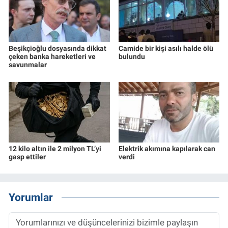
Beşikçioğlu dosyasında dikkat
Camide bir kişi asılı halde ölü
çeken banka hareketleri ve
bulundu
savunmalar
12 kilo altın ile 2 milyon TL’yi
Elektrik akımına kapılarak can
gasp ettiler
verdi
Yorumlar