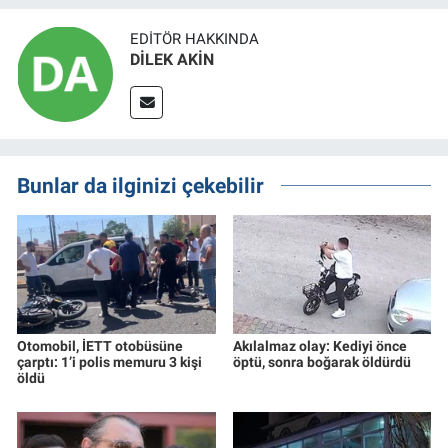
EDITÖR HAKKINDA
DİLEK AKİN
Bunlar da ilginizi çekebilir
Otomobil, İETT otobüsüne
Akılalmaz olay: Kediyi önce
çarptı: 1’i polis memuru 3 kişi
öptü, sonra boğarak öldürdü
öldü