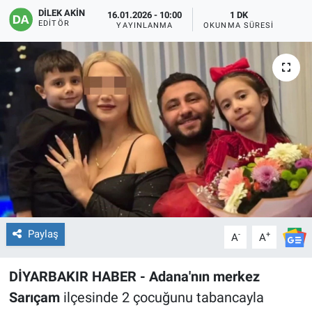
DİLEK AKİN
16.01.2026 - 10:00
1 DK
EĞİTİM
EDITÖR
YAYINLANMA
OKUNMA SÜRESI
ÖZEL HABER
POLİTİKA
SAĞLIK
SPOR
TEKNOLOJİ
Paylaş
-
+
A
A
DİYARBAKIR HABER - Adana'nın merkez
Sarıçam
ilçesinde 2 çocuğunu tabancayla