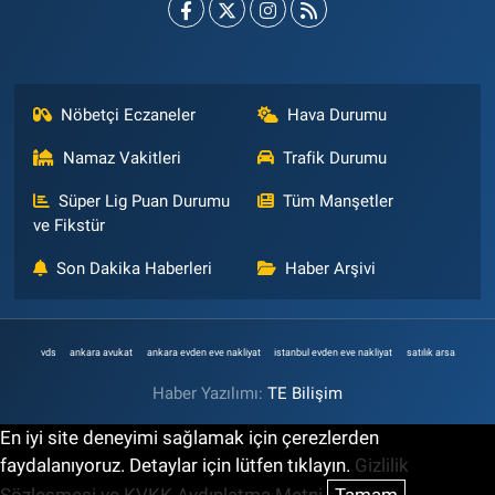
Nöbetçi Eczaneler
Hava Durumu
Namaz Vakitleri
Trafik Durumu
Süper Lig Puan Durumu
Tüm Manşetler
ve Fikstür
Son Dakika Haberleri
Haber Arşivi
vds
ankara avukat
ankara evden eve nakliyat
istanbul evden eve nakliyat
satılık arsa
Haber Yazılımı:
TE Bilişim
En iyi site deneyimi sağlamak için çerezlerden
faydalanıyoruz. Detaylar için lütfen tıklayın.
Gizlilik