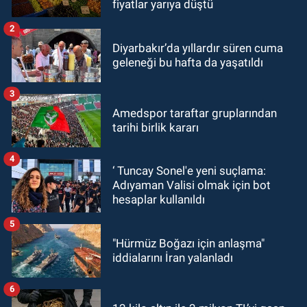
fiyatlar yarıya düştü
2
Diyarbakır’da yıllardır süren cuma
geleneği bu hafta da yaşatıldı
3
Amedspor taraftar gruplarından
tarihi birlik kararı
4
‘ Tuncay Sonel'e yeni suçlama:
Adıyaman Valisi olmak için bot
hesaplar kullanıldı
5
"Hürmüz Boğazı için anlaşma"
iddialarını İran yalanladı
6