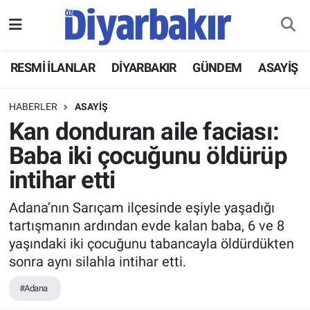
RESMİ İLANLAR
Nöbetçi Eczaneler
RESMİ İLANLAR
DİYARBAKIR
GÜNDEM
ASAYİŞ
ASAYİŞ
Hava Durumu
HABERLER
ASAYİŞ
DİYARBAKIR
Namaz Vakitleri
Kan donduran aile faciası:
Baba iki çocuğunu öldürüp
EKONOMİ
Trafik Durumu
intihar etti
GÜNDEM
Süper Lig Puan Durumu ve Fikstür
Adana’nın Sarıçam ilçesinde eşiyle yaşadığı
tartışmanın ardından evde kalan baba, 6 ve 8
BÖLGE
Tüm Manşetler
yaşındaki iki çocuğunu tabancayla öldürdükten
sonra aynı silahla intihar etti.
DÜNYA
Son Dakika Haberleri
#Adana
KÜLTÜR SANAT
Haber Arşivi