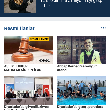
12 kilo altın ile 2 milyon TL’yi gasp
ettiler
Resmi İlanlar
RESMİ İLANDIR
ASLİYE HUKUK
Ahbap Derneği'ne kayyum
MAHKEMESİNDEN İLAN
atandı
Diyarbakır'da güvenlik zirvesi!
Diyarbakır'da genç sporculara