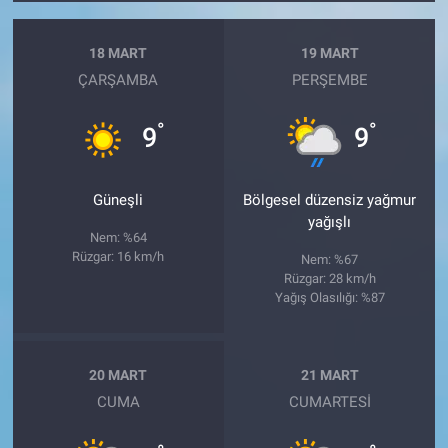
18 MART
19 MART
ÇARŞAMBA
PERŞEMBE
°
°
9
9
Güneşli
Bölgesel düzensiz yağmur
yağışlı
Nem: %64
Rüzgar: 16 km/h
Nem: %67
Rüzgar: 28 km/h
Yağış Olasılığı: %87
20 MART
21 MART
CUMA
CUMARTESI