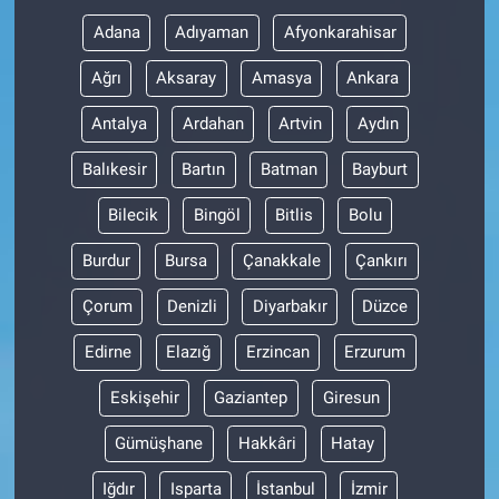
Adana
Adıyaman
Afyonkarahisar
Ağrı
Aksaray
Amasya
Ankara
Antalya
Ardahan
Artvin
Aydın
Balıkesir
Bartın
Batman
Bayburt
Bilecik
Bingöl
Bitlis
Bolu
Burdur
Bursa
Çanakkale
Çankırı
Çorum
Denizli
Diyarbakır
Düzce
Edirne
Elazığ
Erzincan
Erzurum
Eskişehir
Gaziantep
Giresun
Gümüşhane
Hakkâri
Hatay
Iğdır
Isparta
İstanbul
İzmir