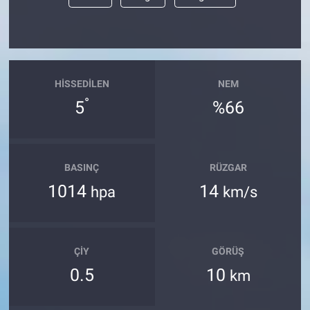
HISSEDILEN
NEM
°
5
%66
BASINÇ
RÜZGAR
1014
14
hpa
km/s
ÇIY
GÖRÜŞ
0.5
10
km