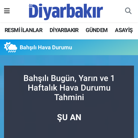
RESMİ İLANLAR
Nöbetçi Eczaneler
RESMİ İLANLAR
DİYARBAKIR
GÜNDEM
ASAYİŞ
ASAYİŞ
Hava Durumu
Bahşılı Hava Durumu
DİYARBAKIR
Namaz Vakitleri
EKONOMİ
Trafik Durumu
Bahşılı Bugün, Yarın ve 1
Haftalık Hava Durumu
GÜNDEM
Süper Lig Puan Durumu ve Fikstür
Tahmini
BÖLGE
Tüm Manşetler
ŞU AN
DÜNYA
Son Dakika Haberleri
KÜLTÜR SANAT
Haber Arşivi