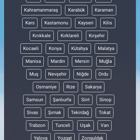
Kahramanmaraş
Karabük
Karaman
Kars
Kastamonu
Kayseri
Kilis
Kırıkkale
Kırklareli
Kırşehir
Kocaeli
Konya
Kütahya
Malatya
Manisa
Mardin
Mersin
Muğla
Muş
Nevşehir
Niğde
Ordu
Osmaniye
Rize
Sakarya
Samsun
Şanlıurfa
Siirt
Sinop
Sivas
Şırnak
Tekirdağ
Tokat
Trabzon
Tunceli
Uşak
Van
Yalova
Yozgat
Zonguldak