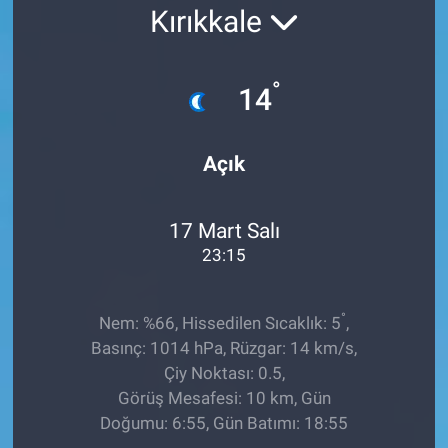
Kırıkkale
EĞİTİM
ÖZEL HABER
°
14
POLİTİKA
Açık
SAĞLIK
17 Mart Salı
SPOR
23:15
TEKNOLOJİ
°
Nem: %66, Hissedilen Sıcaklık: 5
,
Basınç: 1014 hPa, Rüzgar: 14 km/s,
Çiy Noktası: 0.5,
Görüş Mesafesi: 10 km, Gün
Doğumu: 6:55, Gün Batımı: 18:55