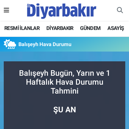
RESMİ İLANLAR
Nöbetçi Eczaneler
RESMİ İLANLAR
DİYARBAKIR
GÜNDEM
ASAYİŞ
ASAYİŞ
Hava Durumu
Balışeyh Hava Durumu
DİYARBAKIR
Namaz Vakitleri
EKONOMİ
Trafik Durumu
Balışeyh Bugün, Yarın ve 1
Haftalık Hava Durumu
GÜNDEM
Süper Lig Puan Durumu ve Fikstür
Tahmini
BÖLGE
Tüm Manşetler
ŞU AN
DÜNYA
Son Dakika Haberleri
KÜLTÜR SANAT
Haber Arşivi