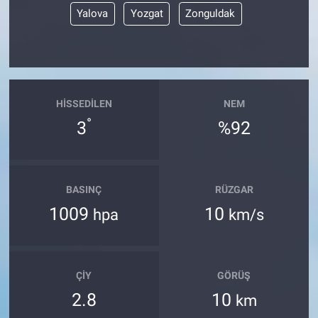
Yalova
Yozgat
Zonguldak
HISSEDILEN
NEM
°
3
%92
BASINÇ
RÜZGAR
1009
10
hpa
km/s
ÇIY
GÖRÜŞ
2.8
10
km