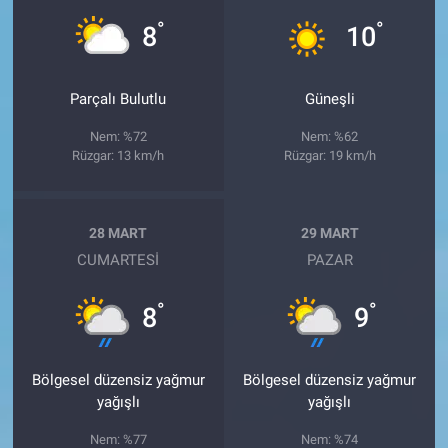
°
°
8
10
Parçalı Bulutlu
Güneşli
Nem: %72
Nem: %62
Rüzgar: 13 km/h
Rüzgar: 19 km/h
28 MART
29 MART
CUMARTESI
PAZAR
°
°
8
9
Bölgesel düzensiz yağmur
Bölgesel düzensiz yağmur
yağışlı
yağışlı
Nem: %77
Nem: %74