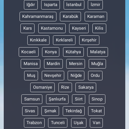
Iğdır
Isparta
İstanbul
İzmir
Kahramanmaraş
Karabük
Karaman
Kars
Kastamonu
Kayseri
Kilis
Kırıkkale
Kırklareli
Kırşehir
Kocaeli
Konya
Kütahya
Malatya
Manisa
Mardin
Mersin
Muğla
Muş
Nevşehir
Niğde
Ordu
Osmaniye
Rize
Sakarya
Samsun
Şanlıurfa
Siirt
Sinop
Sivas
Şırnak
Tekirdağ
Tokat
Trabzon
Tunceli
Uşak
Van