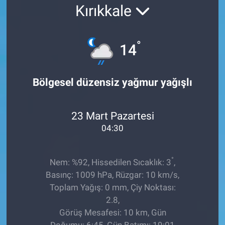
Kırıkkale
EĞİTİM
ÖZEL HABER
°
14
POLİTİKA
Bölgesel düzensiz yağmur yağışlı
SAĞLIK
23 Mart Pazartesi
SPOR
04:30
TEKNOLOJİ
°
Nem: %92, Hissedilen Sıcaklık: 3
,
Basınç: 1009 hPa, Rüzgar: 10 km/s,
Toplam Yağış: 0 mm, Çiy Noktası:
2.8,
Görüş Mesafesi: 10 km, Gün
Doğumu: 6:45, Gün Batımı: 19:01