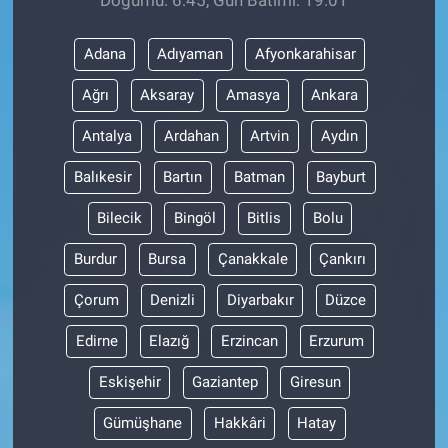
Adana
Adıyaman
Afyonkarahisar
Ağrı
Aksaray
Amasya
Ankara
Antalya
Ardahan
Artvin
Aydın
Balıkesir
Bartın
Batman
Bayburt
Bilecik
Bingöl
Bitlis
Bolu
Burdur
Bursa
Çanakkale
Çankırı
Çorum
Denizli
Diyarbakır
Düzce
Edirne
Elazığ
Erzincan
Erzurum
Eskişehir
Gaziantep
Giresun
Gümüşhane
Hakkâri
Hatay