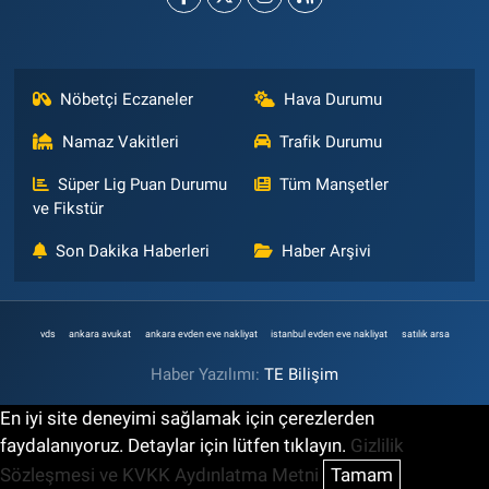
Nöbetçi Eczaneler
Hava Durumu
Namaz Vakitleri
Trafik Durumu
Süper Lig Puan Durumu
Tüm Manşetler
ve Fikstür
Son Dakika Haberleri
Haber Arşivi
vds
ankara avukat
ankara evden eve nakliyat
istanbul evden eve nakliyat
satılık arsa
Haber Yazılımı:
TE Bilişim
En iyi site deneyimi sağlamak için çerezlerden
faydalanıyoruz. Detaylar için lütfen tıklayın.
Gizlilik
Sözleşmesi ve KVKK Aydınlatma Metni
Tamam