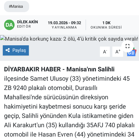
#Manisa
EĞİTİM
DİLEK AKİN
19.03.2026 - 09:32
1 DK
ÖZEL HABER
EDITÖR
YAYINLANMA
OKUNMA SÜRESI
POLİTİKA
Paylaş
-
+
A
A
SAĞLIK
DİYARBAKIR HABER - Manisa'nın Salihli
SPOR
ilçesinde Samet Ulusoy (33) yönetimindeki 45
ZB 9240 plakalı otomobil, Durasıllı
TEKNOLOJİ
Mahallesi'nde sürücüsünün direksiyon
hakimiyetini kaybetmesi sonucu karşı şeride
geçip, Salihli yönünden Kula istikametine giden
Ali Karakurt'un (35) kullandığı 35AFJ 740 plakalı
otomobil ile Hasan Evren (44) yönetimindeki 34