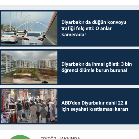
Diyarbakır’da düğün konvoyu
trafiği felç etti: O anlar
kamerada!
Diyarbakır’da ihmal göleti: 3 bin
öğrenci ölümle burun buruna!
ABD'den Diyarbakır dahil 22 il
için seyahat kısıtlaması kararı