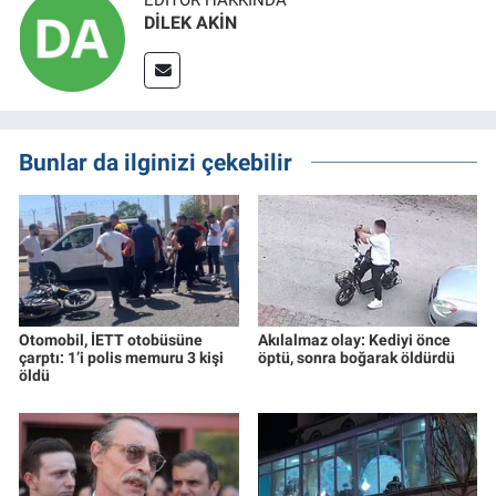
EDITÖR HAKKINDA
DİLEK AKİN
Bunlar da ilginizi çekebilir
Otomobil, İETT otobüsüne
Akılalmaz olay: Kediyi önce
çarptı: 1’i polis memuru 3 kişi
öptü, sonra boğarak öldürdü
öldü