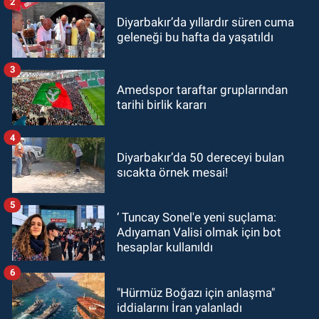
2
Diyarbakır’da yıllardır süren cuma
geleneği bu hafta da yaşatıldı
3
Amedspor taraftar gruplarından
tarihi birlik kararı
4
Diyarbakır’da 50 dereceyi bulan
sıcakta örnek mesai!
5
‘ Tuncay Sonel'e yeni suçlama:
Adıyaman Valisi olmak için bot
hesaplar kullanıldı
6
"Hürmüz Boğazı için anlaşma"
iddialarını İran yalanladı