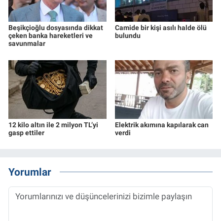
Beşikçioğlu dosyasında dikkat
Camide bir kişi asılı halde ölü
çeken banka hareketleri ve
bulundu
savunmalar
12 kilo altın ile 2 milyon TL’yi
Elektrik akımına kapılarak can
gasp ettiler
verdi
Yorumlar