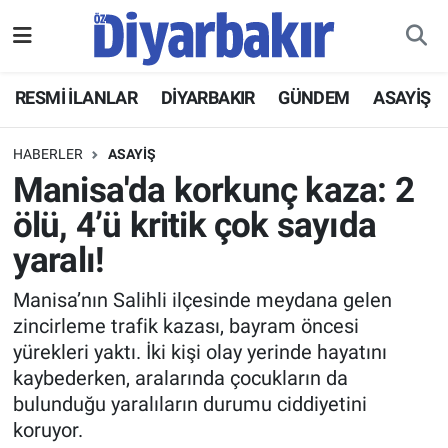
RESMİ İLANLAR
Nöbetçi Eczaneler
RESMİ İLANLAR
DİYARBAKIR
GÜNDEM
ASAYİŞ
ASAYİŞ
Hava Durumu
HABERLER
ASAYİŞ
DİYARBAKIR
Namaz Vakitleri
Manisa'da korkunç kaza: 2
ölü, 4’ü kritik çok sayıda
EKONOMİ
Trafik Durumu
yaralı!
GÜNDEM
Süper Lig Puan Durumu ve Fikstür
Manisa’nın Salihli ilçesinde meydana gelen
zincirleme trafik kazası, bayram öncesi
BÖLGE
Tüm Manşetler
yürekleri yaktı. İki kişi olay yerinde hayatını
kaybederken, aralarında çocukların da
DÜNYA
Son Dakika Haberleri
bulunduğu yaralıların durumu ciddiyetini
koruyor.
KÜLTÜR SANAT
Haber Arşivi