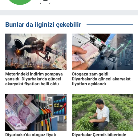
Bunlar da ilginizi çekebilir
Motorindeki indirim pompaya
Otogaza zam geldi:
yansıdı! Diyarbakır'da güncel
Diyarbakır'da güncel akaryakıt
akaryakıt fiyatları belli oldu
fiyatları açıklandı
Diyarbakır'da otogaz fiyatı
Diyarbakır Çermik biberinde