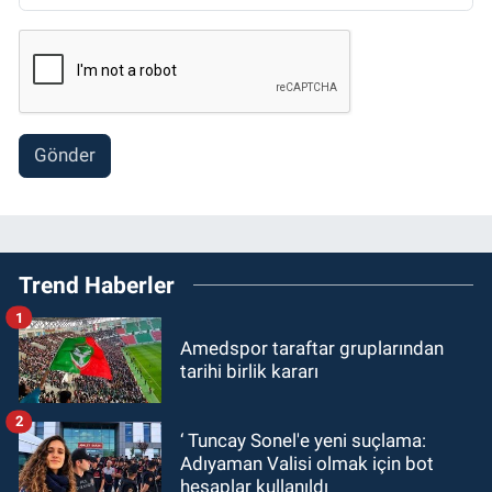
Gönder
Trend Haberler
1
Amedspor taraftar gruplarından
tarihi birlik kararı
2
‘ Tuncay Sonel'e yeni suçlama:
Adıyaman Valisi olmak için bot
hesaplar kullanıldı