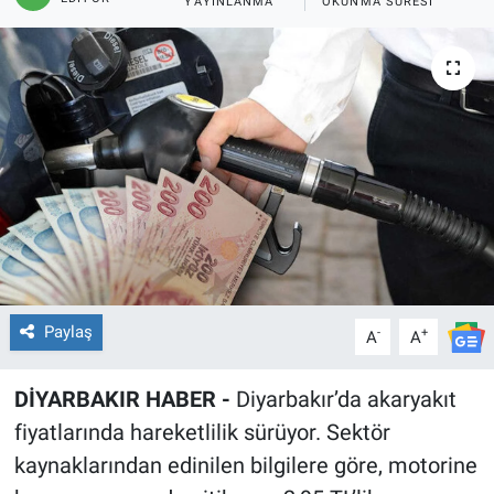
YAYINLANMA
OKUNMA SÜRESI
EĞİTİM
ÖZEL HABER
POLİTİKA
SAĞLIK
SPOR
TEKNOLOJİ
Paylaş
-
+
A
A
DİYARBAKIR HABER -
Diyarbakır’da akaryakıt
fiyatlarında hareketlilik sürüyor. Sektör
kaynaklarından edinilen bilgilere göre, motorine