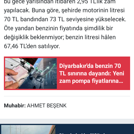
bu gece yarısından itibaren 2,95 TL’lik zam
yapılacak. Buna göre, şehirde motorinin litresi
70 TL bandından 73 TL seviyesine yükselecek.
Öte yandan benzinin fiyatında şimdilik bir
değişiklik beklenmiyor; benzin litresi hâlen
67,46 TL’den satılıyor.
Diyarbakır'da benzin 70
TL sınırına dayandı: Yeni
zam pompa fiyatlarına
yansıdı
Muhabir:
AHMET BEŞENK