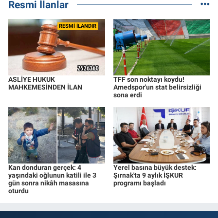
Resmi İlanlar
RESMİ İLANDIR
ASLİYE HUKUK
TFF son noktayı koydu!
MAHKEMESİNDEN İLAN
Amedspor'un stat belirsizliği
sona erdi
Kan donduran gerçek: 4
Yerel basına büyük destek:
yaşındaki oğlunun katili ile 3
Şırnak'ta 9 aylık İŞKUR
gün sonra nikâh masasına
programı başladı
oturdu