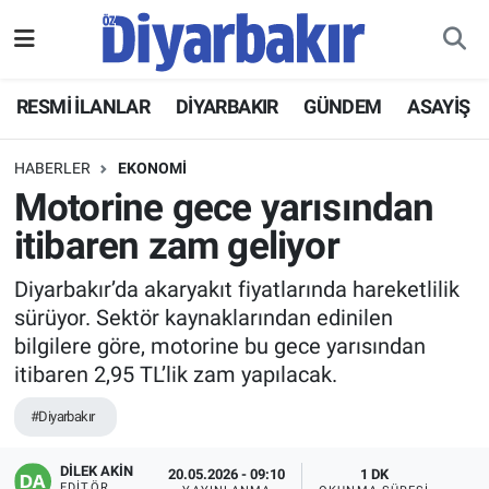
RESMİ İLANLAR
Nöbetçi Eczaneler
RESMİ İLANLAR
DİYARBAKIR
GÜNDEM
ASAYİŞ
ASAYİŞ
Hava Durumu
HABERLER
EKONOMİ
DİYARBAKIR
Namaz Vakitleri
Motorine gece yarısından
itibaren zam geliyor
EKONOMİ
Trafik Durumu
Diyarbakır’da akaryakıt fiyatlarında hareketlilik
GÜNDEM
Süper Lig Puan Durumu ve Fikstür
sürüyor. Sektör kaynaklarından edinilen
bilgilere göre, motorine bu gece yarısından
BÖLGE
Tüm Manşetler
itibaren 2,95 TL’lik zam yapılacak.
DÜNYA
Son Dakika Haberleri
#Diyarbakır
KÜLTÜR SANAT
Haber Arşivi
DİLEK AKİN
20.05.2026 - 09:10
1 DK
EDITÖR