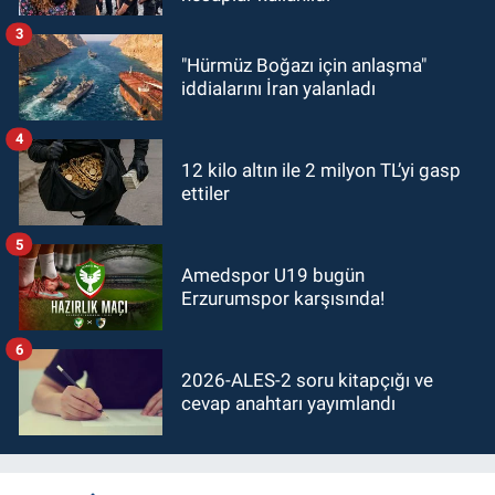
3
"Hürmüz Boğazı için anlaşma"
iddialarını İran yalanladı
4
12 kilo altın ile 2 milyon TL’yi gasp
ettiler
5
Amedspor U19 bugün
Erzurumspor karşısında!
6
2026-ALES-2 soru kitapçığı ve
cevap anahtarı yayımlandı