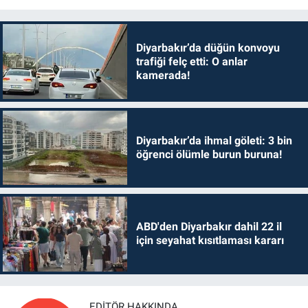
Diyarbakır’da düğün konvoyu
trafiği felç etti: O anlar
kamerada!
Diyarbakır’da ihmal göleti: 3 bin
öğrenci ölümle burun buruna!
ABD'den Diyarbakır dahil 22 il
için seyahat kısıtlaması kararı
EDITÖR HAKKINDA