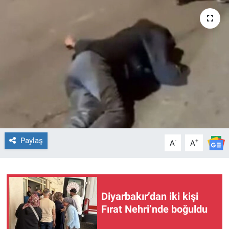
EĞİTİM
ÖZEL HABER
POLİTİKA
SAĞLIK
SPOR
Paylaş
-
+
A
A
TEKNOLOJİ
Diyarbakır’dan iki kişi
Fırat Nehri’nde boğuldu