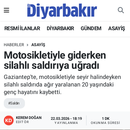
RESMİ İLANLAR
Nöbetçi Eczaneler
RESMİ İLANLAR
DİYARBAKIR
GÜNDEM
ASAYİŞ
ASAYİŞ
Hava Durumu
HABERLER
ASAYİŞ
DİYARBAKIR
Namaz Vakitleri
Motosikletiyle giderken
silahlı saldırıya uğradı
EKONOMİ
Trafik Durumu
Gaziantep'te, motosikletiyle seyir halindeyken
GÜNDEM
Süper Lig Puan Durumu ve Fikstür
silahlı saldırıda ağır yaralanan 20 yaşındaki
genç hayatını kaybetti.
BÖLGE
Tüm Manşetler
#Saldırı
DÜNYA
Son Dakika Haberleri
KEREM DOĞAN
22.03.2026 - 18:19
1 DK
EDITÖR
YAYINLANMA
OKUNMA SÜRESI
KÜLTÜR SANAT
Haber Arşivi